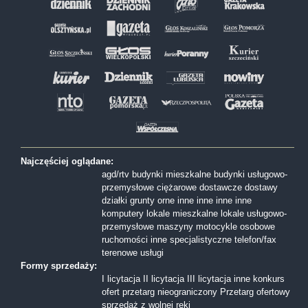
Najczęściej oglądane:
agd/rtv
budynki mieszkalne
budynki usługowo-
przemysłowe
ciężarowe
dostawcze
dostawy
działki
grunty orne
inne
inne
inne
inne
komputery
lokale mieszkalne
lokale usługowo-
przemysłowe
maszyny
motocykle
osobowe
ruchomości inne
specjalistyczne
telefon/fax
terenowe
usługi
Formy sprzedaży:
I licytacja
II licytacja
III licytacja
inne
konkurs
ofert
przetarg nieograniczony
Przetarg ofertowy
sprzedaż z wolnej reki