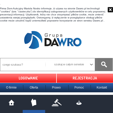
t
Firma Dom Aukcyjny Mariola Nosko informuje, iż używa na stronie Dawro.pl technologii
"cookies" (tzw. "ciasteczka") do identyfikacji zalogowanych użytkowników w celu poprawnej
prezentacji informacji. Użytkownik, który nie chce otrzymywać plików cookie, może zmienić
ustawienia swojej przeglądarki. Ostrzegamy, iż wyłączenie w przeglądarce obsługi plików
cookie może utrudnić bądź uniemożliwić poprawne korzystanie ze stron serwisu Dawro.pl .
szukaj w całym serwisie
LOGOWANIE
REJESTRACJA
O firmie
Oferta
Prawo
Pomoc
Kontakt