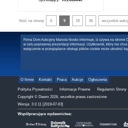
Ilość na stronę:
6
9
18
36
wszystkie aukc
Firma Dom Aukcyjny Mariola Nosko informuje, iż używa na stronie Da
w celu poprawnej prezentacji informacji. Użytkownik, który nie ch
wyłączenie w przeglądarce obsługi plików cookie może utrudnić bą
O firmie
Kontakt
Praca
Aukcje
Ogłoszenia
Polityka Prywatności
Informacje Prawne
Regulamin Strony
Copyright © Dawro 2026, wszelkie prawa zastrzeżone
Wersja: 3.0.11 [2019-07-03]
Współpracujące wydawnictwa: