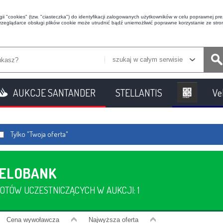
i "cookies" (tzw. "ciasteczka") do identyfikacji zalogowanych użytkowników w celu poprawnej prez
przeglądarce obsługi plików cookie może utrudnić bądź uniemożliwić poprawne korzystanie ze stron
szukaj w całym serwisie
AUKCJE SANTANDER
STELLANTIS
Ve
Tylko "Twoja oferta"
VELOBANK
OTÓW UCZESTNICZĄCYCH W AUKCJI: 1
Cena
wywoławcza
Najwyższa oferta