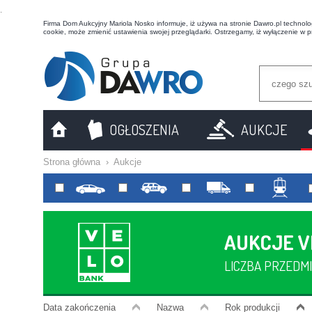
t
Firma Dom Aukcyjny Mariola Nosko informuje, iż używa na stronie Dawro.pl technologi
cookie, może zmienić ustawienia swojej przeglądarki. Ostrzegamy, iż wyłączenie w 
OGŁOSZENIA
AUKCJE
Strona główna
›
Aukcje
AUKCJE 
LICZBA PRZEDMI
Data zakończenia
Nazwa
Rok produkcji