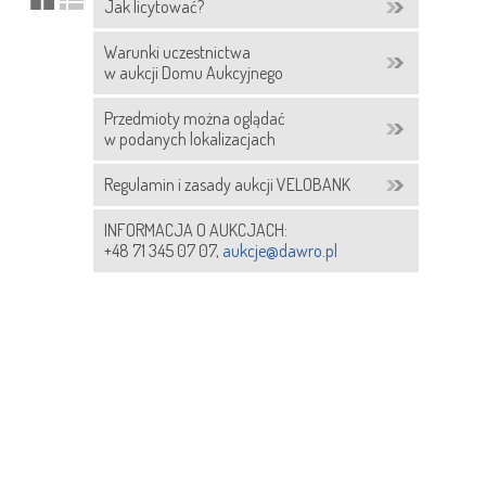
Jak licytować?
Warunki uczestnictwa
w aukcji Domu Aukcyjnego
Przedmioty można oglądać
w podanych lokalizacjach
Regulamin i zasady aukcji VELOBANK
INFORMACJA O AUKCJACH:
+48 71 345 07 07,
aukcje@dawro.pl