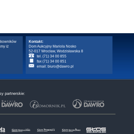
ytkowników
Kontakt:
amy iż
Dom Aukcyjny Mariola Nosko
52-017 Wrocław, Wodzisławska 8
tel. (71) 34 00 855
fax (71) 34 00 851
email:
biuro@dawro.pl
sy partnerskie: