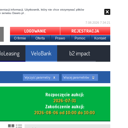
entacji informacji. Użytkownik, który nie chce otrzymywać plików
 serwisu Dawro.pl .
7.08.2026 7:34:21
LOGOWANIE
REJESTRACJA
O firmie
Oferta
Prawo
Pomoc
Kontakt
loLeasing
VeloBank
b2 impact
Wyczyść parametry
Więcej parametrów
Rozpoczęcie aukcji:
2026-07-31
Zakończenie aukcji:
2026-08-06 od 10:00 do 10:00