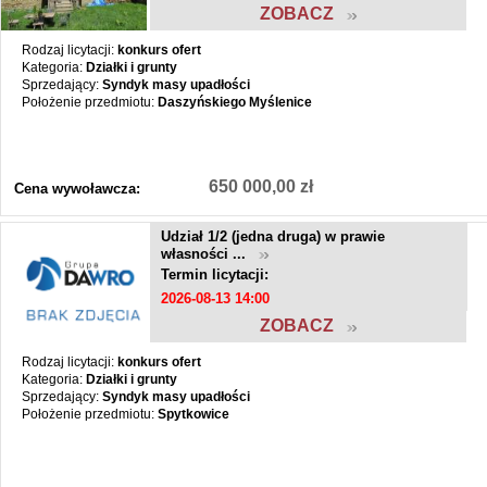
ZOBACZ
Rodzaj licytacji:
konkurs ofert
Kategoria:
Działki i grunty
Sprzedający:
Syndyk masy upadłości
Położenie przedmiotu:
Daszyńskiego Myślenice
650 000,00 zł
Cena wywoławcza:
Udział 1/2 (jedna druga) w prawie
własności ...
Termin licytacji:
2026-08-13 14:00
ZOBACZ
Rodzaj licytacji:
konkurs ofert
Kategoria:
Działki i grunty
Sprzedający:
Syndyk masy upadłości
Położenie przedmiotu:
Spytkowice