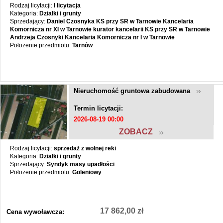
Rodzaj licytacji:
I licytacja
Kategoria:
Działki i grunty
Sprzedający:
Daniel Czosnyka KS przy SR w Tarnowie Kancelaria
Komornicza nr XI w Tarnowie kurator kancelarii KS przy SR w Tarnowie
Andrzeja Czosnyki Kancelaria Komornicza nr I w Tarnowie
Położenie przedmiotu:
Tarnów
Nieruchomość gruntowa zabudowana
Termin licytacji:
2026-08-19 00:00
ZOBACZ
Rodzaj licytacji:
sprzedaż z wolnej reki
Kategoria:
Działki i grunty
Sprzedający:
Syndyk masy upadłości
Położenie przedmiotu:
Goleniowy
17 862,00 zł
Cena wywoławcza: