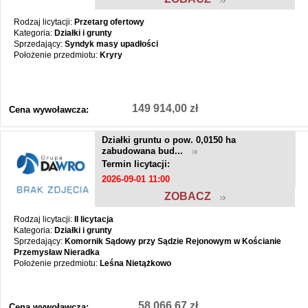
Rodzaj licytacji:
Przetarg ofertowy
Kategoria:
Działki i grunty
Sprzedający:
Syndyk masy upadłości
Położenie przedmiotu:
Kryry
149 914,00 zł
Cena wywoławcza:
Działki gruntu o pow. 0,0150 ha
zabudowana bud...
Termin licytacji:
2026-09-01 11:00
ZOBACZ
Rodzaj licytacji:
II licytacja
Kategoria:
Działki i grunty
Sprzedający:
Komornik Sądowy przy Sądzie Rejonowym w Kościanie
Przemysław Nieradka
Położenie przedmiotu:
Leśna Nietążkowo
58 066,67 zł
Cena wywoławcza: