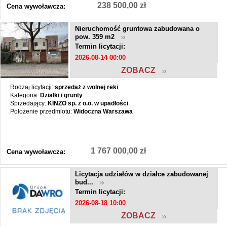
238 500,00 zł
Cena wywoławcza:
Nieruchomość gruntowa zabudowana o
pow. 359 m2
Termin licytacji:
2026-08-14 00:00
ZOBACZ
Rodzaj licytacji:
sprzedaż z wolnej reki
Kategoria:
Działki i grunty
Sprzedający:
KINZO sp. z o.o. w upadłości
Położenie przedmiotu:
Widoczna Warszawa
1 767 000,00 zł
Cena wywoławcza:
Licytacja udziałów w działce zabudowanej
bud...
Termin licytacji:
2026-08-18 10:00
ZOBACZ