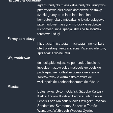
Najczęściej oglądane:
agd/rtv
budynki mieszkalne
budynki usługowo-
przemysłowe
ciężarowe
dostawcze
dostawy
działki
grunty orne
inne
inne
inne
inne
komputery
lokale mieszkalne
lokale usługowo-
przemysłowe
maszyny
motocykle
osobowe
ruchomości inne
specjalistyczne
telefon/fax
terenowe
usługi
Formy sprzedaży:
I licytacja
II licytacja
III licytacja
inne
konkurs
ofert
przetarg nieograniczony
Przetarg ofertowy
sprzedaż z wolnej reki
Województwa:
dolnośląskie
kujawsko-pomorskie
lubelskie
lubuskie
mazowieckie
małopolskie
opolskie
podkarpackie
podlaskie
pomorskie
śląskie
świętokrzyskie
warmińsko-mazurskie
wielkopolskie
zachodniopomorskie
łódzkie
Miasta:
Bolesławiec
Bytom
Gdańsk
Giżycko
Kartuzy
Kielce
Kraków
Kłodzko
Legnica
Lubin
Lublin
Lębork
Łódź
Malbork
Mława
Oświęcim
Poznań
Sandomierz
Szamotuły
Szczecin
Tarnów
Warszawa
Wałbrzych
Wrocław
Żywiec