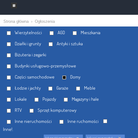
Strona główna
›
Ogłoszenia
Wierzytelności
AGD
Mieszkania
Działki i grunty
Antyki i sztuka
Biżuteria i zegarki
Budynki usługowo-przemysłowe
Części samochodowe
Domy
Łodzie i jachty
Garaże
Meble
Lokale
Pojazdy
Magazyny i hale
RTV
Sprzęt komputerowy
Inne nieruchomości
Inne ruchomości
Inne!.