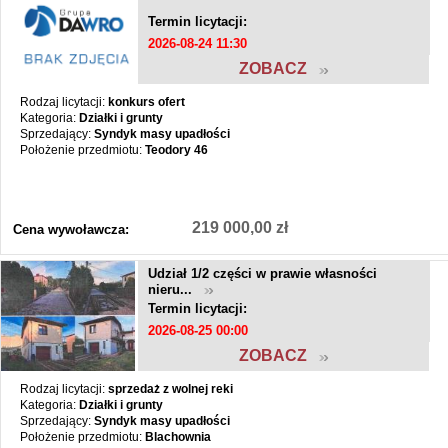
Termin licytacji:
2026-08-24 11:30
ZOBACZ
Rodzaj licytacji:
konkurs ofert
Kategoria:
Działki i grunty
Sprzedający:
Syndyk masy upadłości
Położenie przedmiotu:
Teodory 46
219 000,00 zł
Cena wywoławcza:
Udział 1/2 części w prawie własności
nieru...
Termin licytacji:
2026-08-25 00:00
ZOBACZ
Rodzaj licytacji:
sprzedaż z wolnej reki
Kategoria:
Działki i grunty
Sprzedający:
Syndyk masy upadłości
Położenie przedmiotu:
Blachownia