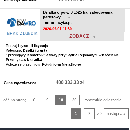
Działka o pow. 0,1525 ha, zabudowana
parterowy...
Termin licytacji:
2026-09-01 11:30
ZOBACZ
Rodzaj licytacji:
II licytacja
Kategoria:
Działki i grunty
Sprzedający:
Komornik Sądowy przy Sądzie Rejonowym w Kościanie
Przemysław Nieradka
Położenie przedmiotu:
Południowa Nietążkowo
488 333,33 zł
Cena wywoławcza:
Ilość na stronę:
6
9
18
36
wszystkie ogłoszenia
1
2
z 2
następna »