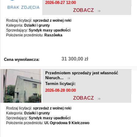
2026-08-27 12:00
ZOBACZ
Rodzaj licytacji:
sprzedaż z wolnej reki
Kategoria:
Działki i grunty
Sprzedający:
Syndyk masy upadłości
Położenie przedmiotu:
Raszówka
31 300,00 zł
Cena wywoławcza:
Przedmiotem sprzedaży jest własność
Nieruch...
Termin licytacji:
2026-08-28 00:00
ZOBACZ
Rodzaj licytacji:
sprzedaż z wolnej reki
Kategoria:
Działki i grunty
Sprzedający:
Syndyk masy upadłości
Położenie przedmiotu:
Ul. Ogrodowa 9 Kiełczewo