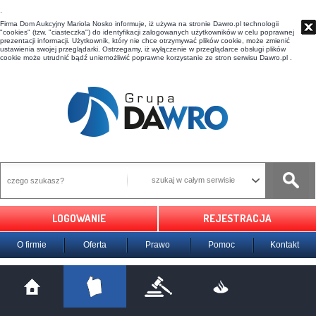
t
Firma Dom Aukcyjny Mariola Nosko informuje, iż używa na stronie Dawro.pl technologii
"cookies" (tzw. "ciasteczka") do identyfikacji zalogowanych użytkowników w celu poprawnej
prezentacji informacji. Użytkownik, który nie chce otrzymywać plików cookie, może zmienić
ustawienia swojej przeglądarki. Ostrzegamy, iż wyłączenie w przeglądarce obsługi plików
cookie może utrudnić bądź uniemożliwić poprawne korzystanie ze stron serwisu Dawro.pl .
szukaj w całym serwisie
LOGOWANIE
REJESTRACJA
O firmie
Oferta
Prawo
Pomoc
Kontakt