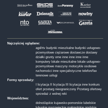
Najczęściej oglądane:
agd/rtv
budynki mieszkalne
budynki usługowo-
przemysłowe
ciężarowe
dostawcze
dostawy
działki
grunty orne
inne
inne
inne
inne
komputery
lokale mieszkalne
lokale usługowo-
przemysłowe
maszyny
motocykle
osobowe
ruchomości inne
specjalistyczne
telefon/fax
terenowe
usługi
Formy sprzedaży:
I licytacja
II licytacja
III licytacja
inne
konkurs
ofert
przetarg nieograniczony
Przetarg ofertowy
sprzedaż z wolnej reki
Województwa:
dolnośląskie
kujawsko-pomorskie
lubelskie
lubuskie
mazowieckie
małopolskie
opolskie