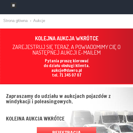
Strona główna
›
Aukcje
KOLEJNA AUKCJA WKRÓTCE
ZAREJESTRUJ SIĘ TERAZ, A POWIADOMIMY CIĘ O
NASTĘPNEJ AUKCJI E-MAILEM
Pytania proszę kierować
do działu obsługi klienta.
aukcje@dawro.pl
tel. 71 345 07 07
Zapraszamy do udziału w aukcjach pojazdów z
windykacji i poleasingowych.
KOLEJNA AUKCJA WKRÓTCE
REJESTRACJA