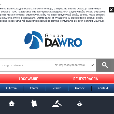
t
Firma Dom Aukcyjny Mariola Nosko informuje, iż używa na stronie Dawro.pl technologii
"cookies" (tzw. "ciasteczka") do identyfikacji zalogowanych użytkowników w celu poprawnej
prezentacji informacji. Użytkownik, który nie chce otrzymywać plików cookie, może zmienić
ustawienia swojej przeglądarki. Ostrzegamy, iż wyłączenie w przeglądarce obsługi plików
cookie może utrudnić bądź uniemożliwić poprawne korzystanie ze stron serwisu Dawro.pl .
szukaj w całym serwisie
LOGOWANIE
REJESTRACJA
O firmie
Oferta
Prawo
Pomoc
Kontakt