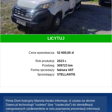
LICYTUJ
Cena wywoławcza:
52 600,00 zł
Rok produkcji:
2023 r.
Przebieg:
309723 km
Forma sprzedaży:
faktura VAT
Sprzedający:
STELLANTIS
Firma Dom Aukcyjny Mariola Nosko informuje, iż używa na stronie
Dawro.pl technologii "cookies" (tzw. "ciasteczka") do identyfikacji
zalogowanych użytkowników w celu poprawnej prezentacji informacji.