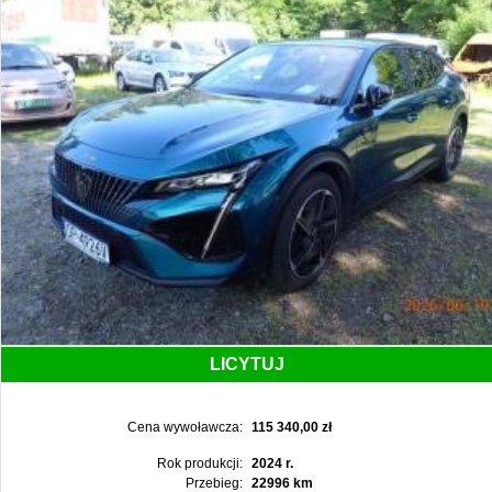
LICYTUJ
Cena wywoławcza:
115 340,00 zł
Rok produkcji:
2024 r.
Przebieg:
22996 km