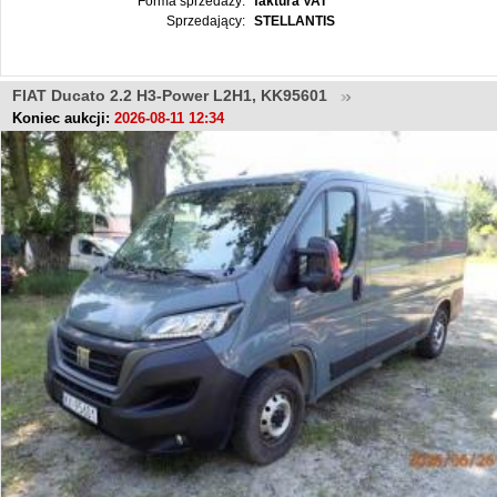
Forma sprzedaży:
faktura VAT
Sprzedający:
STELLANTIS
FIAT Ducato 2.2 H3-Power L2H1, KK95601
Koniec aukcji:
2026-08-11 12:34