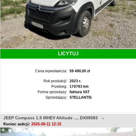
LICYTUJ
Cena wywoławcza:
59 490,00 zł
Rok produkcji:
2023 r.
Przebieg:
170793 km
Forma sprzedaży:
faktura VAT
Sprzedający:
STELLANTIS
JEEP Compass 1.5 MHEV Altitude ..., DX09583
Koniec aukcji:
2026-08-11 12:32