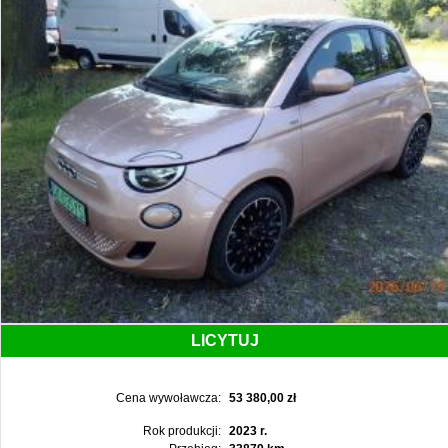
LICYTUJ
Cena wywoławcza:
53 380,00 zł
Rok produkcji:
2023 r.