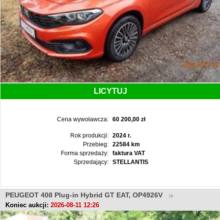
LICYTUJ
Cena wywoławcza:
60 200,00 zł
Rok produkcji:
2024 r.
Przebieg:
22584 km
Forma sprzedaży:
faktura VAT
Sprzedający:
STELLANTIS
PEUGEOT 408 Plug-in Hybrid GT EAT, OP4926V
Koniec aukcji:
2026-08-11 12:26