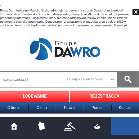
t
Firma Dom Aukcyjny Mariola Nosko informuje, iż używa na stronie Dawro.pl technologii
"cookies" (tzw. "ciasteczka") do identyfikacji zalogowanych użytkowników w celu poprawnej
prezentacji informacji. Użytkownik, który nie chce otrzymywać plików cookie, może zmienić
ustawienia swojej przeglądarki. Ostrzegamy, iż wyłączenie w przeglądarce obsługi plików
cookie może utrudnić bądź uniemożliwić poprawne korzystanie ze stron serwisu Dawro.pl .
szukaj w całym serwisie
LOGOWANIE
REJESTRACJA
O firmie
Oferta
Prawo
Pomoc
Kontakt