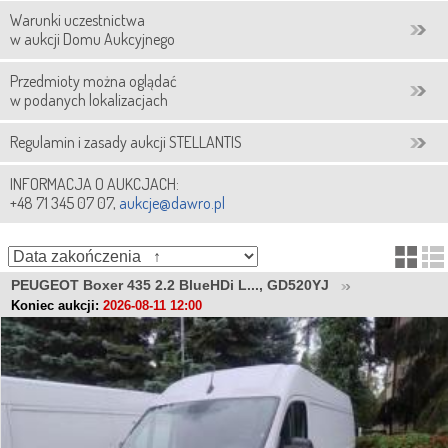
Warunki uczestnictwa
w aukcji Domu Aukcyjnego
Przedmioty można oglądać
w podanych lokalizacjach
Regulamin i zasady aukcji STELLANTIS
INFORMACJA O AUKCJACH:
+48 71 345 07 07,
aukcje@dawro.pl
PEUGEOT Boxer 435 2.2 BlueHDi L..., GD520YJ
Koniec aukcji:
2026-08-11 12:00