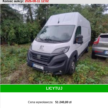
Koniec aukcji:
2026-08-11 12:02
LICYTUJ
Cena wywoławcza:
51 240,00 zł