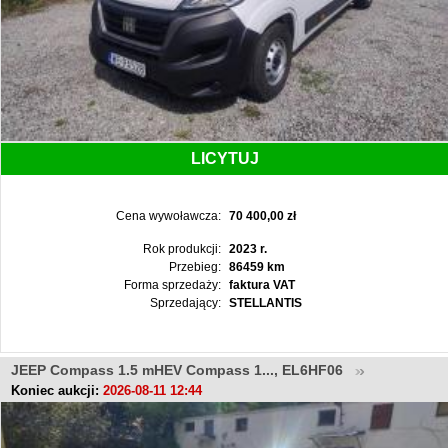
LICYTUJ
Cena wywoławcza:
70 400,00 zł
Rok produkcji:
2023 r.
Przebieg:
86459 km
Forma sprzedaży:
faktura VAT
Sprzedający:
STELLANTIS
JEEP Compass 1.5 mHEV Compass 1..., EL6HF06
Koniec aukcji:
2026-08-11 12:44