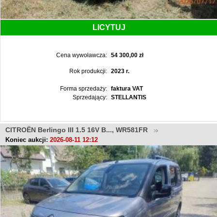
LICYTUJ
Cena wywoławcza:
54 300,00 zł
Rok produkcji:
2023 r.
Forma sprzedaży:
faktura VAT
Sprzedający:
STELLANTIS
CITROËN Berlingo III 1.5 16V B..., WR581FR
Koniec aukcji:
2026-08-11 12:12