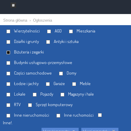
Strona główna
›
Ogłoszenia
Wierzytelności
AGD
Mieszkania
Działki i grunty
Antyki i sztuka
Biżuteria i zegarki
Budynki usługowo-przemysłowe
Części samochodowe
Domy
Łodzie i jachty
Garaże
Meble
Lokale
Pojazdy
Magazyny i hale
RTV
Sprzęt komputerowy
Inne nieruchomości
Inne ruchomości
Inne!.