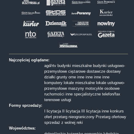
Najczęściej oglądane:
agd/rtv
budynki mieszkalne
budynki usługowo-
przemysłowe
ciężarowe
dostawcze
dostawy
działki
grunty orne
inne
inne
inne
inne
komputery
lokale mieszkalne
lokale usługowo-
przemysłowe
maszyny
motocykle
osobowe
ruchomości inne
specjalistyczne
telefon/fax
terenowe
usługi
Formy sprzedaży:
I licytacja
II licytacja
III licytacja
inne
konkurs
ofert
przetarg nieograniczony
Przetarg ofertowy
sprzedaż z wolnej reki
Województwa:
dolnośląskie
kujawsko-pomorskie
lubelskie