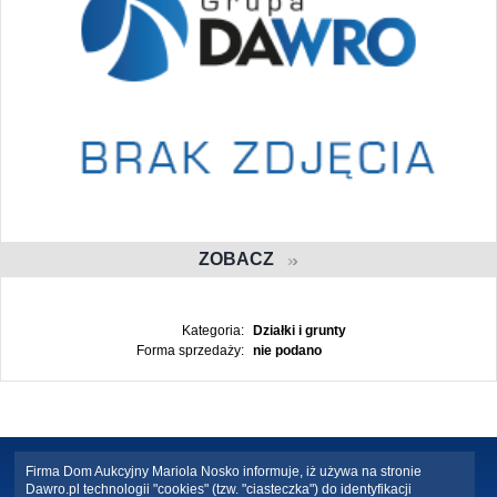
ZOBACZ
Kategoria:
Działki i grunty
Forma sprzedaży:
nie podano
Firma Dom Aukcyjny Mariola Nosko informuje, iż używa na stronie
Dawro.pl technologii "cookies" (tzw. "ciasteczka") do identyfikacji