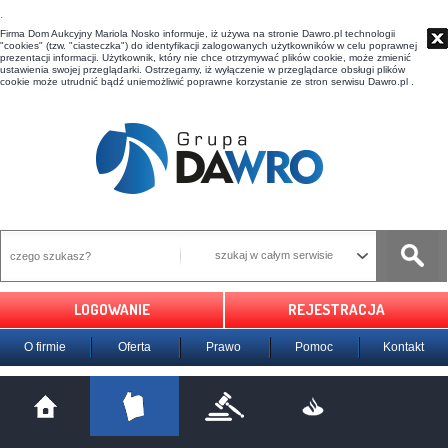
t
Firma Dom Aukcyjny Mariola Nosko informuje, iż używa na stronie Dawro.pl technologii
"cookies" (tzw. "ciasteczka") do identyfikacji zalogowanych użytkowników w celu poprawnej
prezentacji informacji. Użytkownik, który nie chce otrzymywać plików cookie, może zmienić
ustawienia swojej przeglądarki. Ostrzegamy, iż wyłączenie w przeglądarce obsługi plików
cookie może utrudnić bądź uniemożliwić poprawne korzystanie ze stron serwisu Dawro.pl .
szukaj w całym serwisie
LOGOWANIE
REJESTRACJA
O firmie
Oferta
Prawo
Pomoc
Kontakt