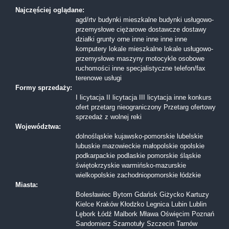
Najczęściej oglądane:
agd/rtv
budynki mieszkalne
budynki usługowo-
przemysłowe
ciężarowe
dostawcze
dostawy
działki
grunty orne
inne
inne
inne
inne
komputery
lokale mieszkalne
lokale usługowo-
przemysłowe
maszyny
motocykle
osobowe
ruchomości inne
specjalistyczne
telefon/fax
terenowe
usługi
Formy sprzedaży:
I licytacja
II licytacja
III licytacja
inne
konkurs
ofert
przetarg nieograniczony
Przetarg ofertowy
sprzedaż z wolnej reki
Województwa:
dolnośląskie
kujawsko-pomorskie
lubelskie
lubuskie
mazowieckie
małopolskie
opolskie
podkarpackie
podlaskie
pomorskie
śląskie
świętokrzyskie
warmińsko-mazurskie
wielkopolskie
zachodniopomorskie
łódzkie
Miasta:
Bolesławiec
Bytom
Gdańsk
Giżycko
Kartuzy
Kielce
Kraków
Kłodzko
Legnica
Lubin
Lublin
Lębork
Łódź
Malbork
Mława
Oświęcim
Poznań
Sandomierz
Szamotuły
Szczecin
Tarnów