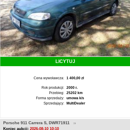
LICYTUJ
Cena wywoławcza:
1 400,00 zł
Rok produkcji:
2000 r.
Przebieg:
25202 km
Forma sprzedaży:
umowa k/s
Sprzedający:
MultiDealer
Porsche 911 Carrera S, DWR71911
Koniec aukcji:
2026-08-10 10:10