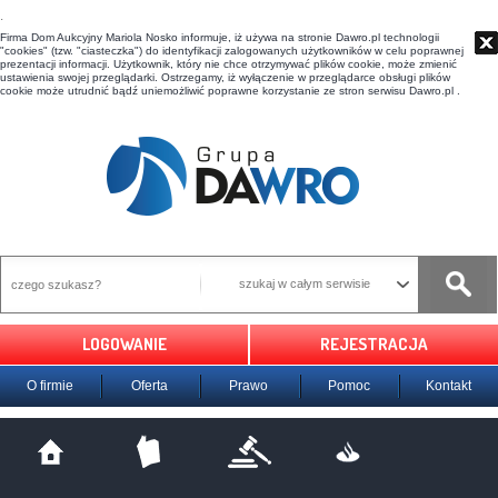
t
Firma Dom Aukcyjny Mariola Nosko informuje, iż używa na stronie Dawro.pl technologii
"cookies" (tzw. "ciasteczka") do identyfikacji zalogowanych użytkowników w celu poprawnej
prezentacji informacji. Użytkownik, który nie chce otrzymywać plików cookie, może zmienić
ustawienia swojej przeglądarki. Ostrzegamy, iż wyłączenie w przeglądarce obsługi plików
cookie może utrudnić bądź uniemożliwić poprawne korzystanie ze stron serwisu Dawro.pl .
szukaj w całym serwisie
LOGOWANIE
REJESTRACJA
O firmie
Oferta
Prawo
Pomoc
Kontakt