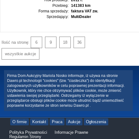
Rok produkcji:
2011 r.
Przebieg:
141383 km
Forma sprzedaży:
faktura VAT zw.
Sprzedający:
MultiDealer
Ilość na stronę:
6
9
18
36
wszystkie aukcje
Firma Dom Aukcyjny Mariola Nosko informuje, iż używa na stronie
Dawro.pl technologii "cookies" (tzw. "ciasteczka") do identyfikacji
zalogowanych użytkowników w celu poprawnej prezentacji informacji.
Użytkownik, który nie chce otrzymywać plików cookie, może zmienić
ustawienia swojej przeglądarki. Ostrzegamy iż wyłączenie w
przeglądarce obsługi plików cookie może utrudnić bądź uniemożliwić
poprawne korzystanie ze stron serwisu Dawro.pl .
O firmie
Kontakt
Praca
Aukcje
Ogłoszenia
Polityka Prywatności
Informacje Prawne
Regulamin Strony