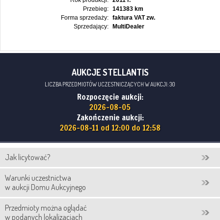
Rok produkcji:
2011 r.
Przebieg:
141383 km
Forma sprzedaży:
faktura VAT zw.
Sprzedający:
MultiDealer
AUKCJE STELLANTIS
LICZBA PRZEDMIOTÓW UCZESTNICZĄCYCH W AUKCJI: 30
Rozpoczęcie aukcji:
2026-08-05
Zakończenie aukcji:
2026-08-11 od 12:00 do 12:58
Jak licytować?
Warunki uczestnictwa
w aukcji Domu Aukcyjnego
Przedmioty można oglądać
w podanych lokalizacjach