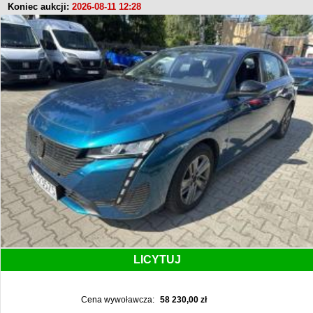
Koniec aukcji:
2026-08-11 12:28
LICYTUJ
Cena wywoławcza:
58 230,00 zł