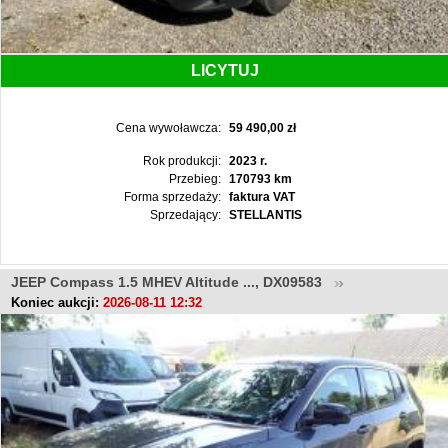
LICYTUJ
Cena wywoławcza:
59 490,00 zł
Rok produkcji:
2023 r.
Przebieg:
170793 km
Forma sprzedaży:
faktura VAT
Sprzedający:
STELLANTIS
JEEP Compass 1.5 MHEV Altitude ..., DX09583
Koniec aukcji:
2026-08-11 12:32