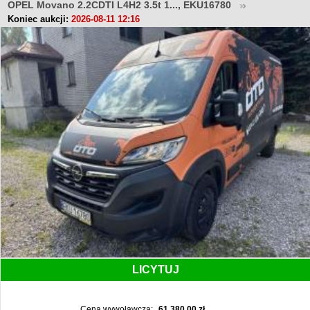
OPEL Movano 2.2CDTI L4H2 3.5t 1..., EKU16780
Koniec aukcji:
2026-08-11 12:16
LICYTUJ
Cena wywoławcza:
61 380,00 zł