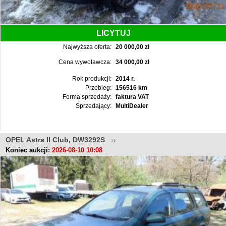
LICYTUJ
Najwyższa oferta:
20 000,00 zł
Cena wywoławcza:
34 000,00 zł
Rok produkcji:
2014 r.
Przebieg:
156516 km
Forma sprzedaży:
faktura VAT
Sprzedający:
MultiDealer
OPEL Astra II Club, DW3292S
Koniec aukcji:
2026-08-10 10:08