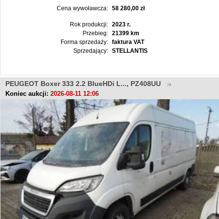
Cena wywoławcza:
58 280,00 zł
Rok produkcji:
2023 r.
Przebieg:
21399 km
Forma sprzedaży:
faktura VAT
Sprzedający:
STELLANTIS
PEUGEOT Boxer 333 2.2 BlueHDi L..., PZ408UU
Koniec aukcji:
2026-08-11 12:06