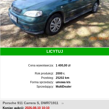
LICYTUJ
Cena wywoławcza:
1 400,00 zł
Rok produkcji:
2000 r.
Przebieg:
25202 km
Forma sprzedaży:
umowa k/s
Sprzedający:
MultiDealer
Porsche 911 Carrera S, DWR71911
Koniec aukcji:
2026-08-10 10:10