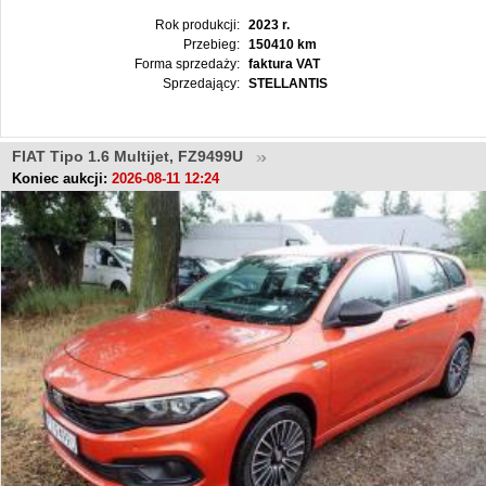
Rok produkcji:
2023 r.
Przebieg:
150410 km
Forma sprzedaży:
faktura VAT
Sprzedający:
STELLANTIS
FIAT Tipo 1.6 Multijet, FZ9499U
Koniec aukcji:
2026-08-11 12:24