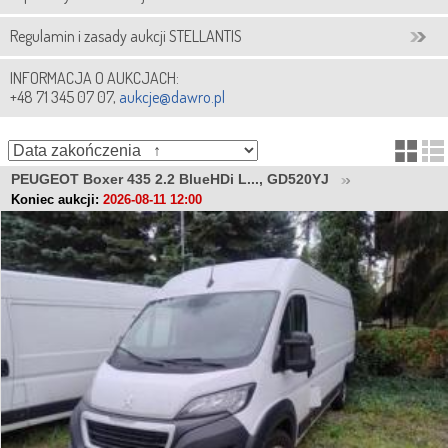
Regulamin i zasady aukcji STELLANTIS
INFORMACJA O AUKCJACH:
+48 71 345 07 07,
aukcje@dawro.pl
PEUGEOT Boxer 435 2.2 BlueHDi L..., GD520YJ
Koniec aukcji:
2026-08-11 12:00