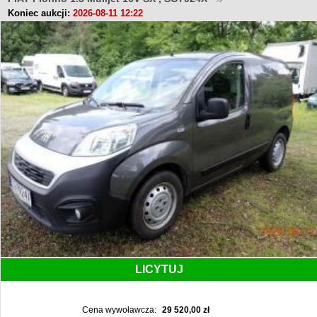
Koniec aukcji:
2026-08-11 12:22
LICYTUJ
Cena wywoławcza:
29 520,00 zł