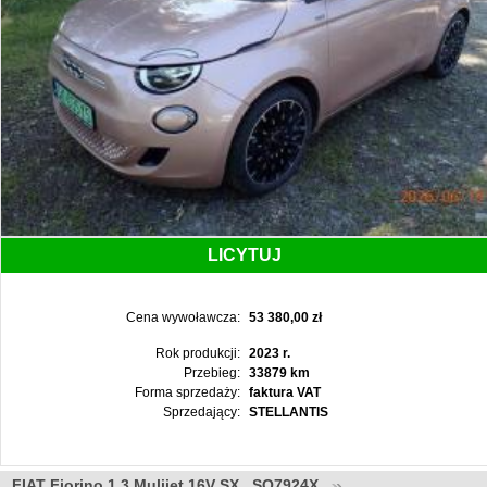
LICYTUJ
Cena wywoławcza:
53 380,00 zł
Rok produkcji:
2023 r.
Przebieg:
33879 km
Forma sprzedaży:
faktura VAT
Sprzedający:
STELLANTIS
FIAT Fiorino 1.3 Mulijet 16V SX , SO7924X