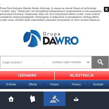
t
Firma Dom Aukcyjny Mariola Nosko informuje, iż używa na stronie Dawro.pl technologii
"cookies" (tzw. "ciasteczka") do identyfikacji zalogowanych użytkowników w celu poprawnej
prezentacji informacji. Użytkownik, który nie chce otrzymywać plików cookie, może zmienić
ustawienia swojej przeglądarki. Ostrzegamy, iż wyłączenie w przeglądarce obsługi plików
cookie może utrudnić bądź uniemożliwić poprawne korzystanie ze stron serwisu Dawro.pl .
szukaj w całym serwisie
LOGOWANIE
REJESTRACJA
O firmie
Oferta
Prawo
Pomoc
Kontakt