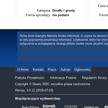
Cena w
ty
Kategoria:
Działki i grunty
Forma sprzedaży:
nie podano
Forma
Firma Dom Aukcyjny Mariola Nosko informuje, iż używa na stronie Da
w celu poprawnej prezentacji informacji. Użytkownik, który nie ch
wyłączenie w przeglądarce obsługi plików cookie może utrudnić bą
O firmie
Kontakt
Praca
Aukcje
Ogłoszenia
Polityka Prywatności
Informacje Prawne
Regulamin Strony
Copyright © Dawro 2026, wszelkie prawa zastrzeżone
Wersja: 3.0.11 [2019-07-03]
Współpracujące wydawnictwa: