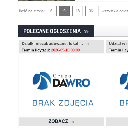
Ilość na stronę:
6
9
18
36
wszystkie ogło
POLECANE OGŁOSZENIA
..
Działki niezabudowane, lokal ...
Udział w 
Termin licytacji:
2026-09-10 00:00
Termin licy
ZOBACZ