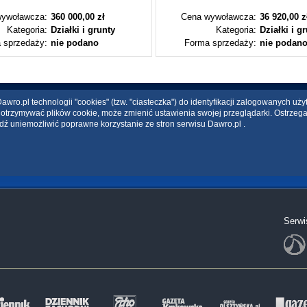
ywoławcza:
360 000,00 zł
Cena wywoławcza:
36 920,00 z
Kategoria:
Działki i grunty
Kategoria:
Działki i g
 sprzedaży:
nie podano
Forma sprzedaży:
nie podan
wro.pl technologii "cookies" (tzw. "ciasteczka") do identyfikacji zalogowanych uż
ce otrzymywać plików cookie, może zmienić ustawienia swojej przeglądarki. Ostrzeg
dź uniemożliwić poprawne korzystanie ze stron serwisu Dawro.pl .
Serwi