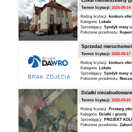
Lokal niemieszkalny (
Termin licytacji:
2026-08-14 
Rodzaj licytacji:
konkurs ofer
Kategoria:
Lokale
Sprzedający:
Syndyk masy u
Położenie przedmiotu:
Koper
Sprzedaż nieruchomośc
Termin licytacji:
2026-08-17 
Rodzaj licytacji:
konkurs ofer
Kategoria:
Lokale
Sprzedający:
Syndyk masy u
Położenie przedmiotu:
Niecza
Działki niezabudowane
Termin licytacji:
2026-09-24 
Rodzaj licytacji:
Przetarg ofe
Kategoria:
Działki i grunty
Sprzedający:
PROJEKT KOLO
Położenie przedmiotu:
Zaboró