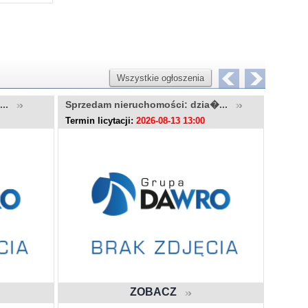
Wszystkie ogłoszenia
u...
Sprzedam nieruchomości: dzia�...
Sprzed
Termin licytacji:
2026-08-13 13:00
Termin l
ZOBACZ