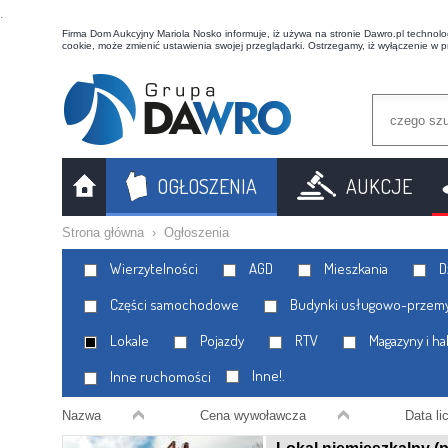
t
Firma Dom Aukcyjny Mariola Nosko informuje, iż używa na stronie Dawro.pl technologi
cookie, może zmienić ustawienia swojej przeglądarki. Ostrzegamy, iż wyłączenie w 
OGŁOSZENIA
AUKCJE
Strona główna
›
Ogłoszenia
Wierzytelności
AGD
Mieszkania
Dz
Części samochodowe
Budynki usługowo-przem
Lokale
Pojazdy
RTV
Magazyny i ha
Inne!.
Inne ruchomości
Nazwa
Cena wywoławcza
Data lic