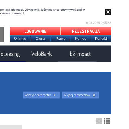
entacji informacji. Użytkownik, który nie chce otrzymywać plików
 serwisu Dawro.pl .
8.08.2026 9:05:36
LOGOWANIE
REJESTRACJA
O firmie
Oferta
Prawo
Pomoc
Kontakt
loLeasing
VeloBank
b2 impact
Wyczyść parametry
Więcej parametrów