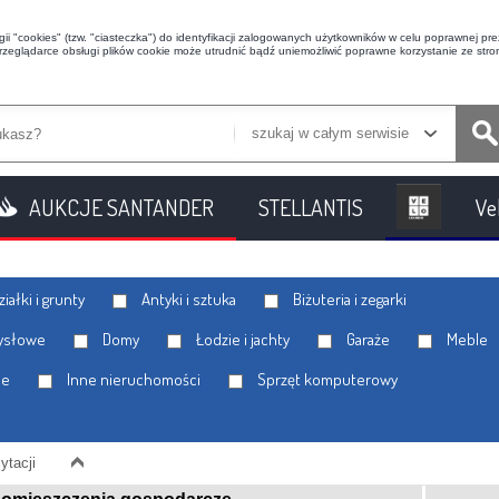
i "cookies" (tzw. "ciasteczka") do identyfikacji zalogowanych użytkowników w celu poprawnej prez
przeglądarce obsługi plików cookie może utrudnić bądź uniemożliwić poprawne korzystanie ze stron
szukaj w całym serwisie
AUKCJE SANTANDER
STELLANTIS
Ve
iałki i grunty
Antyki i sztuka
Biżuteria i zegarki
ysłowe
Domy
Łodzie i jachty
Garaże
Meble
le
Inne nieruchomości
Sprzęt komputerowy
ytacji