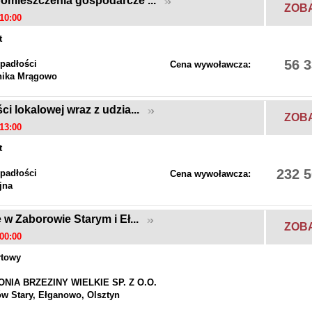
pomieszczenia gospodarcze ...
ZOB
10:00
t
56 3
padłości
Cena wywoławcza:
nika Mrągowo
i lokalowej wraz z udzia...
ZOB
13:00
t
232 5
padłości
Cena wywoławcza:
jna
 w Zaborowie Starym i Eł...
ZOB
00:00
rtowy
NIA BRZEZINY WIELKIE SP. Z O.O.
w Stary, Ełganowo, Olsztyn