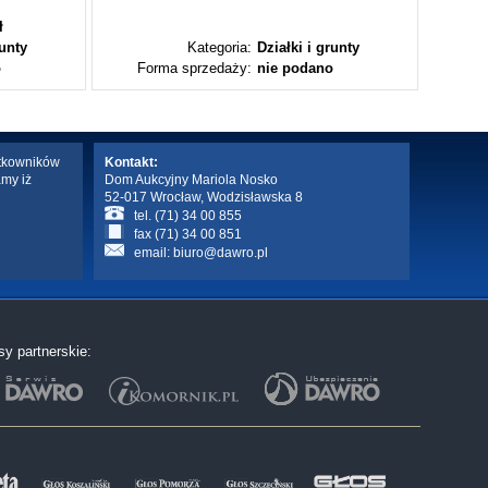
ł
runty
Kategoria:
Działki i grunty
o
Forma sprzedaży:
nie podano
Fo
ytkowników
Kontakt:
amy iż
Dom Aukcyjny Mariola Nosko
52-017 Wrocław, Wodzisławska 8
tel. (71) 34 00 855
fax (71) 34 00 851
email:
biuro@dawro.pl
sy partnerskie: