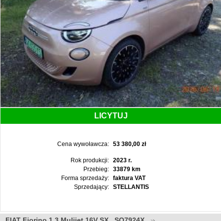
LICYTUJ
Cena wywoławcza:
53 380,00 zł
Rok produkcji:
2023 r.
Przebieg:
33879 km
Forma sprzedaży:
faktura VAT
Sprzedający:
STELLANTIS
FIAT Fiorino 1.3 Mulijet 16V SX , SO7924X