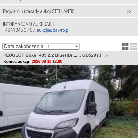
Regulamin i zasady aukcji STELLANTIS
INFORMACJA O AUKCJACH:
+48 71 345 07 07,
aukcje@dawro.pl
PEUGEOT Boxer 435 2.2 BlueHDi L..., GD520YJ
Koniec aukcji:
2026-08-11 12:00