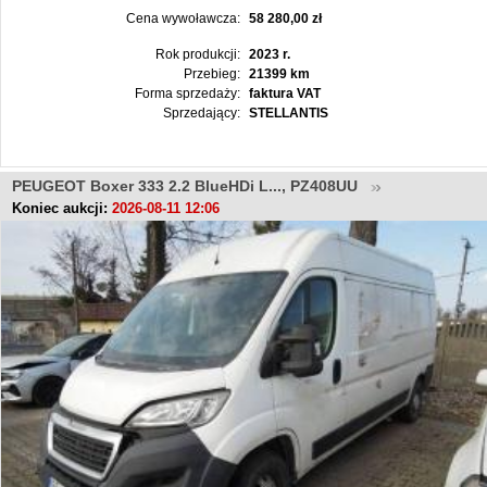
Cena wywoławcza:
58 280,00 zł
Rok produkcji:
2023 r.
Przebieg:
21399 km
Forma sprzedaży:
faktura VAT
Sprzedający:
STELLANTIS
PEUGEOT Boxer 333 2.2 BlueHDi L..., PZ408UU
Koniec aukcji:
2026-08-11 12:06