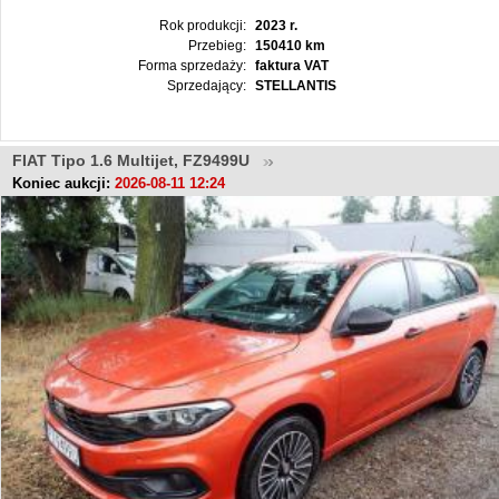
Rok produkcji:
2023 r.
Przebieg:
150410 km
Forma sprzedaży:
faktura VAT
Sprzedający:
STELLANTIS
FIAT Tipo 1.6 Multijet, FZ9499U
Koniec aukcji:
2026-08-11 12:24