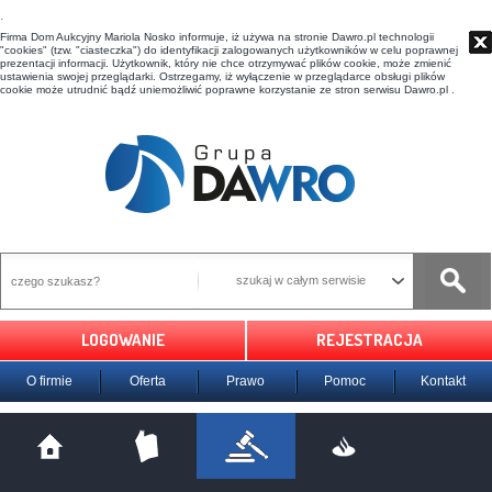
t
Firma Dom Aukcyjny Mariola Nosko informuje, iż używa na stronie Dawro.pl technologii
"cookies" (tzw. "ciasteczka") do identyfikacji zalogowanych użytkowników w celu poprawnej
prezentacji informacji. Użytkownik, który nie chce otrzymywać plików cookie, może zmienić
ustawienia swojej przeglądarki. Ostrzegamy, iż wyłączenie w przeglądarce obsługi plików
cookie może utrudnić bądź uniemożliwić poprawne korzystanie ze stron serwisu Dawro.pl .
szukaj w całym serwisie
LOGOWANIE
REJESTRACJA
O firmie
Oferta
Prawo
Pomoc
Kontakt