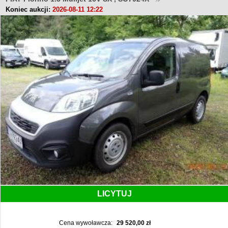
Koniec aukcji:
2026-08-11 12:22
LICYTUJ
Cena wywoławcza:
29 520,00 zł