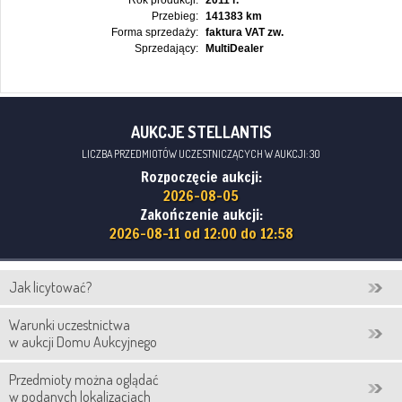
Rok produkcji:
2011 r.
Przebieg:
141383 km
Forma sprzedaży:
faktura VAT zw.
Sprzedający:
MultiDealer
AUKCJE STELLANTIS
LICZBA PRZEDMIOTÓW UCZESTNICZĄCYCH W AUKCJI: 30
Rozpoczęcie aukcji:
2026-08-05
Zakończenie aukcji:
2026-08-11 od 12:00 do 12:58
Jak licytować?
Warunki uczestnictwa
w aukcji Domu Aukcyjnego
Przedmioty można oglądać
w podanych lokalizacjach