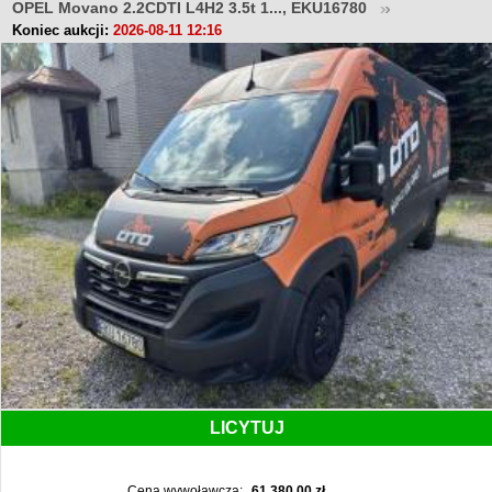
OPEL Movano 2.2CDTI L4H2 3.5t 1..., EKU16780
Koniec aukcji:
2026-08-11 12:16
LICYTUJ
Cena wywoławcza:
61 380,00 zł