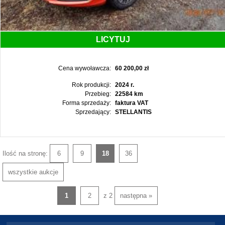
LICYTUJ
Cena wywoławcza:
60 200,00 zł
Rok produkcji:
2024 r.
Przebieg:
22584 km
Forma sprzedaży:
faktura VAT
Sprzedający:
STELLANTIS
Ilość na stronę:
6
9
18
36
wszystkie aukcje
1
2
z 2
następna »