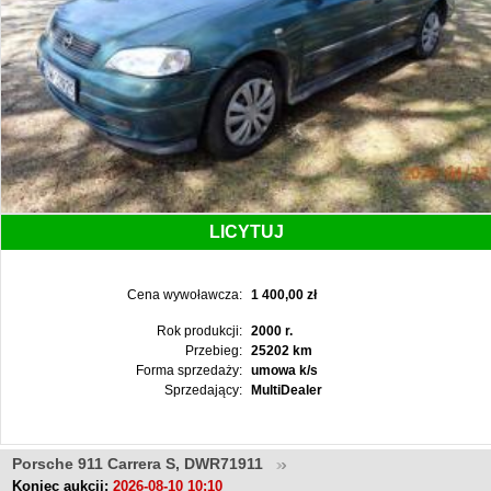
LICYTUJ
Cena wywoławcza:
1 400,00 zł
Rok produkcji:
2000 r.
Przebieg:
25202 km
Forma sprzedaży:
umowa k/s
Sprzedający:
MultiDealer
Porsche 911 Carrera S, DWR71911
Koniec aukcji:
2026-08-10 10:10