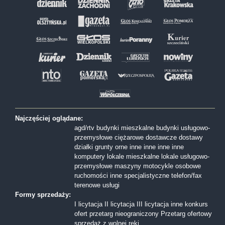
Najczęściej oglądane:
agd/rtv
budynki mieszkalne
budynki usługowo-
przemysłowe
ciężarowe
dostawcze
dostawy
działki
grunty orne
inne
inne
inne
inne
komputery
lokale mieszkalne
lokale usługowo-
przemysłowe
maszyny
motocykle
osobowe
ruchomości inne
specjalistyczne
telefon/fax
terenowe
usługi
Formy sprzedaży:
I licytacja
II licytacja
III licytacja
inne
konkurs
ofert
przetarg nieograniczony
Przetarg ofertowy
sprzedaż z wolnej reki