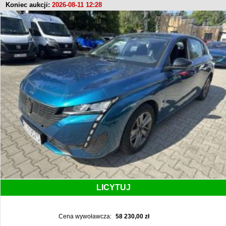
Koniec aukcji:
2026-08-11 12:28
LICYTUJ
Cena wywoławcza:
58 230,00 zł