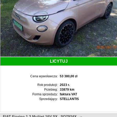
LICYTUJ
Cena wywoławcza:
53 380,00 zł
Rok produkcji:
2023 r.
Przebieg:
33879 km
Forma sprzedaży:
faktura VAT
Sprzedający:
STELLANTIS
FIAT Fiorino 1.3 Mulijet 16V SX , SO7924X