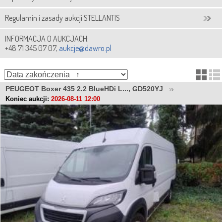
Regulamin i zasady aukcji STELLANTIS
INFORMACJA O AUKCJACH:
+48 71 345 07 07,
aukcje@dawro.pl
PEUGEOT Boxer 435 2.2 BlueHDi L..., GD520YJ
Koniec aukcji:
2026-08-11 12:00