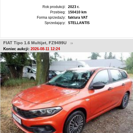
Rok produkcji:
2023 r.
Przebieg:
150410 km
Forma sprzedaży:
faktura VAT
Sprzedający:
STELLANTIS
FIAT Tipo 1.6 Multijet, FZ9499U
Koniec aukcji:
2026-08-11 12:24