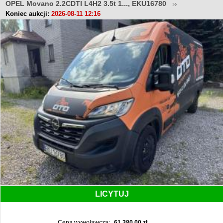
OPEL Movano 2.2CDTI L4H2 3.5t 1..., EKU16780
Koniec aukcji:
2026-08-11 12:16
LICYTUJ
Cena wywoławcza:
61 380,00 zł