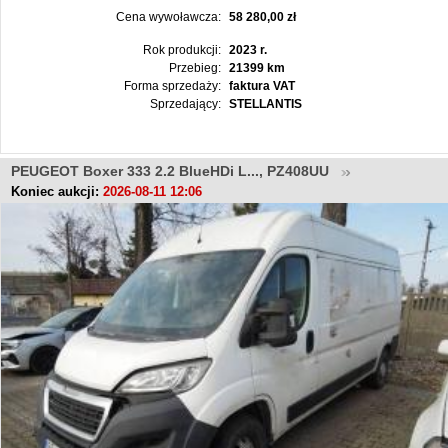
Cena wywoławcza:
58 280,00 zł
Rok produkcji:
2023 r.
Przebieg:
21399 km
Forma sprzedaży:
faktura VAT
Sprzedający:
STELLANTIS
PEUGEOT Boxer 333 2.2 BlueHDi L..., PZ408UU
Koniec aukcji:
2026-08-11 12:06