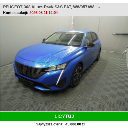
PEUGEOT 308 Allure Pack S&S EAT, WW057AW
Koniec aukcji:
2026-08-11 12:04
LICYTUJ
Najwyższa oferta:
45 000,00 zł