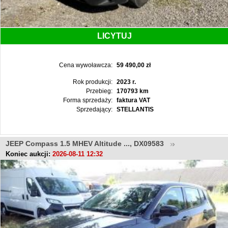
LICYTUJ
Cena wywoławcza:
59 490,00 zł
Rok produkcji:
2023 r.
Przebieg:
170793 km
Forma sprzedaży:
faktura VAT
Sprzedający:
STELLANTIS
JEEP Compass 1.5 MHEV Altitude ..., DX09583
Koniec aukcji:
2026-08-11 12:32