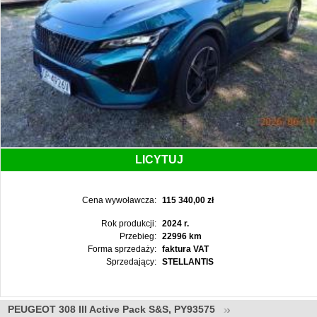
LICYTUJ
Cena wywoławcza:
115 340,00 zł
Rok produkcji:
2024 r.
Przebieg:
22996 km
Forma sprzedaży:
faktura VAT
Sprzedający:
STELLANTIS
PEUGEOT 308 III Active Pack S&S, PY93575