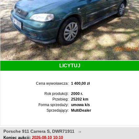
LICYTUJ
Cena wywoławcza:
1 400,00 zł
Rok produkcji:
2000 r.
Przebieg:
25202 km
Forma sprzedaży:
umowa k/s
Sprzedający:
MultiDealer
Porsche 911 Carrera S, DWR71911
Koniec aukcji:
2026-08-10 10:10