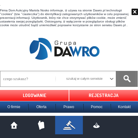
t
Firma Dom Aukcyjny Mariola Nosko informuje, iż używa na stronie Dawro.pl technologii
"cookies" (tzw. "ciasteczka") do identyfikacji zalogowanych użytkowników w celu poprawnej
prezentacji informacji. Użytkownik, który nie chce otrzymywać plików cookie, może zmienić
ustawienia swojej przeglądarki. Ostrzegamy, iż wyłączenie w przeglądarce obsługi plików
cookie może utrudnić bądź uniemożliwić poprawne korzystanie ze stron serwisu Dawro.pl .
szukaj w całym serwisie
LOGOWANIE
REJESTRACJA
O firmie
Oferta
Prawo
Pomoc
Kontakt