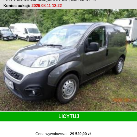
Koniec aukcji:
2026-08-11 12:22
LICYTUJ
Cena wywoławcza:
29 520,00 zł