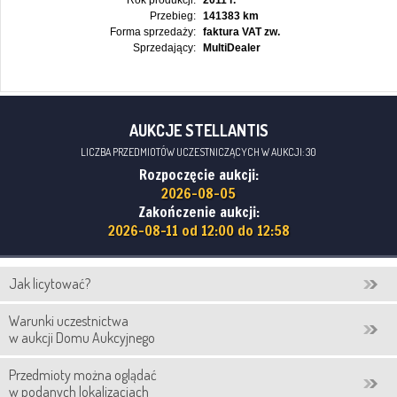
Rok produkcji:
2011 r.
Przebieg:
141383 km
Forma sprzedaży:
faktura VAT zw.
Sprzedający:
MultiDealer
AUKCJE STELLANTIS
LICZBA PRZEDMIOTÓW UCZESTNICZĄCYCH W AUKCJI: 30
Rozpoczęcie aukcji:
2026-08-05
Zakończenie aukcji:
2026-08-11 od 12:00 do 12:58
Jak licytować?
Warunki uczestnictwa
w aukcji Domu Aukcyjnego
Przedmioty można oglądać
w podanych lokalizacjach