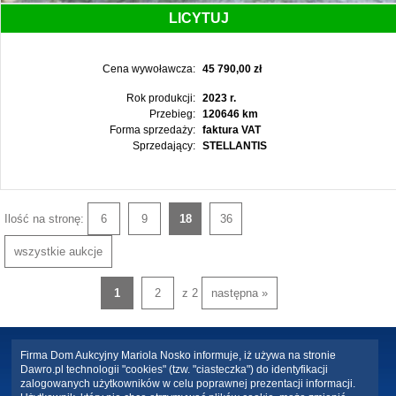
LICYTUJ
Cena wywoławcza:
45 790,00 zł
Rok produkcji:
2023 r.
Przebieg:
120646 km
Forma sprzedaży:
faktura VAT
Sprzedający:
STELLANTIS
Ilość na stronę:
6
9
18
36
wszystkie aukcje
1
2
z 2
następna »
Firma Dom Aukcyjny Mariola Nosko informuje, iż używa na stronie
Dawro.pl technologii "cookies" (tzw. "ciasteczka") do identyfikacji
zalogowanych użytkowników w celu poprawnej prezentacji informacji.