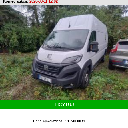
Koniec aukcji:
2026-08-11 12:02
LICYTUJ
Cena wywoławcza:
51 240,00 zł