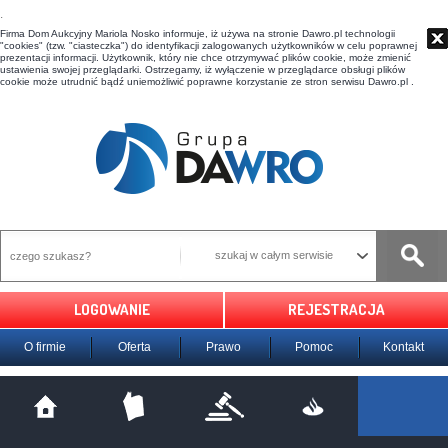
t
Firma Dom Aukcyjny Mariola Nosko informuje, iż używa na stronie Dawro.pl technologii
"cookies" (tzw. "ciasteczka") do identyfikacji zalogowanych użytkowników w celu poprawnej
prezentacji informacji. Użytkownik, który nie chce otrzymywać plików cookie, może zmienić
ustawienia swojej przeglądarki. Ostrzegamy, iż wyłączenie w przeglądarce obsługi plików
cookie może utrudnić bądź uniemożliwić poprawne korzystanie ze stron serwisu Dawro.pl .
szukaj w całym serwisie
LOGOWANIE
REJESTRACJA
O firmie
Oferta
Prawo
Pomoc
Kontakt