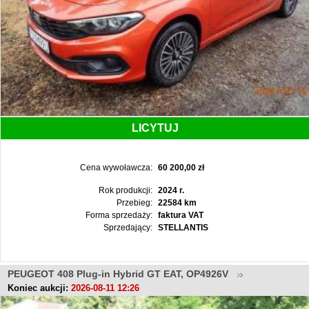
LICYTUJ
Cena wywoławcza:
60 200,00 zł
Rok produkcji:
2024 r.
Przebieg:
22584 km
Forma sprzedaży:
faktura VAT
Sprzedający:
STELLANTIS
PEUGEOT 408 Plug-in Hybrid GT EAT, OP4926V
Koniec aukcji:
2026-08-11 12:26