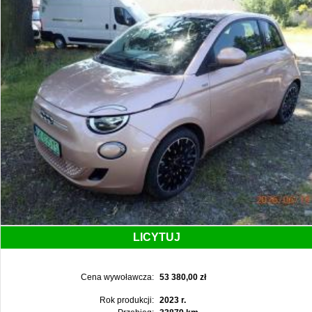
LICYTUJ
Cena wywoławcza:
53 380,00 zł
Rok produkcji:
2023 r.