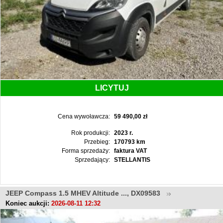
LICYTUJ
Cena wywoławcza:
59 490,00 zł
Rok produkcji:
2023 r.
Przebieg:
170793 km
Forma sprzedaży:
faktura VAT
Sprzedający:
STELLANTIS
JEEP Compass 1.5 MHEV Altitude ..., DX09583
Koniec aukcji:
2026-08-11 12:32