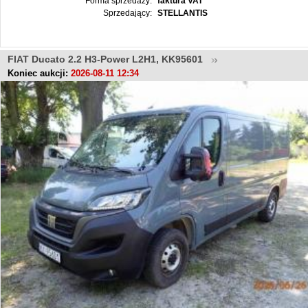
Forma sprzedaży:
faktura VAT
Sprzedający:
STELLANTIS
FIAT Ducato 2.2 H3-Power L2H1, KK95601
Koniec aukcji:
2026-08-11 12:34