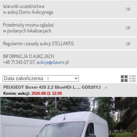
Warunki uczestnictwa
w aukcji Domu Aukcyjnego
Przedmioty można oglądać
w podanych lokalizacjach
Regulamin i zasady aukcji STELLANTIS
INFORMACJA O AUKCJACH:
+48 71 345 07 07,
aukcje@dawro.pl
PEUGEOT Boxer 435 2.2 BlueHDi L..., GD520YJ
Koniec aukcji:
2026-08-11 12:00