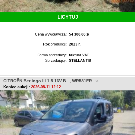
LICYTUJ
Cena wywoławcza:
54 300,00 zł
Rok produkcji:
2023 r.
Forma sprzedaży:
faktura VAT
Sprzedający:
STELLANTIS
CITROËN Berlingo III 1.5 16V B..., WR581FR
Koniec aukcji:
2026-08-11 12:12