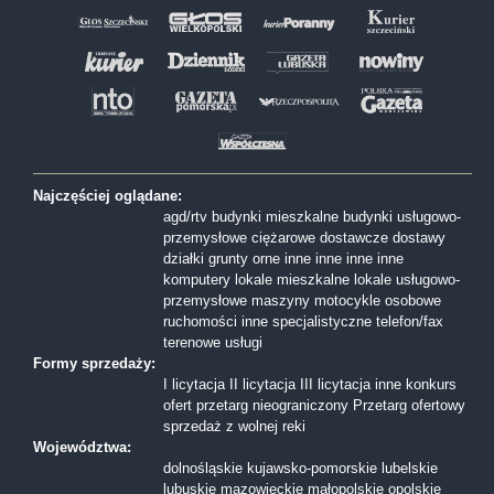
Najczęściej oglądane:
agd/rtv
budynki mieszkalne
budynki usługowo-
przemysłowe
ciężarowe
dostawcze
dostawy
działki
grunty orne
inne
inne
inne
inne
komputery
lokale mieszkalne
lokale usługowo-
przemysłowe
maszyny
motocykle
osobowe
ruchomości inne
specjalistyczne
telefon/fax
terenowe
usługi
Formy sprzedaży:
I licytacja
II licytacja
III licytacja
inne
konkurs
ofert
przetarg nieograniczony
Przetarg ofertowy
sprzedaż z wolnej reki
Województwa:
dolnośląskie
kujawsko-pomorskie
lubelskie
lubuskie
mazowieckie
małopolskie
opolskie