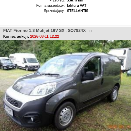
Przebieg:
33879 km
Forma sprzedaży:
faktura VAT
Sprzedający:
STELLANTIS
FIAT Fiorino 1.3 Mulijet 16V SX , SO7924X
Koniec aukcji:
2026-08-11 12:22