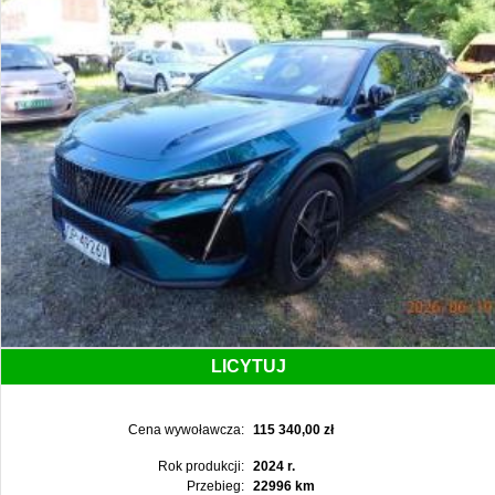
LICYTUJ
Cena wywoławcza:
115 340,00 zł
Rok produkcji:
2024 r.
Przebieg:
22996 km