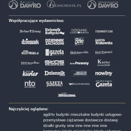
Współpracujące wydawnictwa:
Najczęściej oglądane:
agd/rtv
budynki mieszkalne
budynki usługowo-
przemysłowe
ciężarowe
dostawcze
dostawy
działki
grunty orne
inne
inne
inne
inne