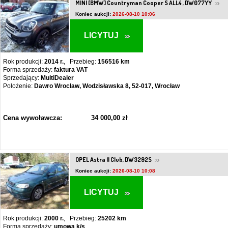
MINI [BMW] Countryman Cooper S ALL4 , DW077YY
Koniec aukcji:
2026-08-10 10:06
LICYTUJ
Rok produkcji:
2014 r.
, Przebieg:
156516 km
Forma sprzedaży:
faktura VAT
Sprzedający:
MultiDealer
Położenie:
Dawro Wrocław, Wodzisławska 8, 52-017, Wrocław
Cena wywoławcza:
34 000,00 zł
OPEL Astra II Club, DW3292S
Koniec aukcji:
2026-08-10 10:08
LICYTUJ
Rok produkcji:
2000 r.
, Przebieg:
25202 km
Forma sprzedaży:
umowa k/s