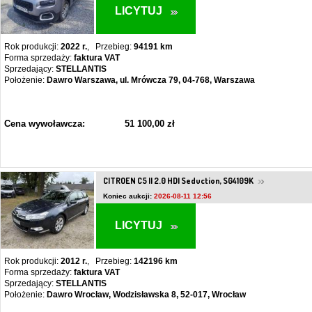
LICYTUJ
Rok produkcji:
2022 r.
, Przebieg:
94191 km
Forma sprzedaży:
faktura VAT
Sprzedający:
STELLANTIS
Położenie:
Dawro Warszawa, ul. Mrówcza 79, 04-768, Warszawa
Cena wywoławcza:
51 100,00 zł
CITROEN C5 II 2.0 HDI Seduction, SG4109K
Koniec aukcji:
2026-08-11 12:56
LICYTUJ
Rok produkcji:
2012 r.
, Przebieg:
142196 km
Forma sprzedaży:
faktura VAT
Sprzedający:
STELLANTIS
Położenie:
Dawro Wrocław, Wodzisławska 8, 52-017, Wrocław