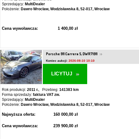
Sprzedający:
MultiDealer
Położenie:
Dawro Wrocław, Wodzisławska 8, 52-017, Wrocław
Cena wywoławcza:
1 400,00 zł
Porsche 911 Carrera S, DWR71911
Koniec aukcji:
2026-08-10 10:10
LICYTUJ
Rok produkcji:
2011 r.
, Przebieg:
141383 km
Forma sprzedaży:
faktura VAT zw.
Sprzedający:
MultiDealer
Położenie:
Dawro Wrocław, Wodzisławska 8, 52-017, Wrocław
Najwyższa oferta:
160 000,00 zł
Cena wywoławcza:
239 900,00 zł