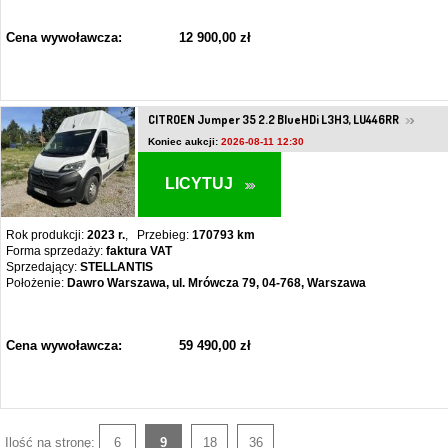
Cena wywoławcza:
12 900,00 zł
CITROEN Jumper 35 2.2 BlueHDi L3H3, LU446RR
Koniec aukcji:
2026-08-11 12:30
LICYTUJ
Rok produkcji:
2023 r.
, Przebieg:
170793 km
Forma sprzedaży:
faktura VAT
Sprzedający:
STELLANTIS
Położenie:
Dawro Warszawa, ul. Mrówcza 79, 04-768, Warszawa
Cena wywoławcza:
59 490,00 zł
Ilość na stronę:
6
9
18
36