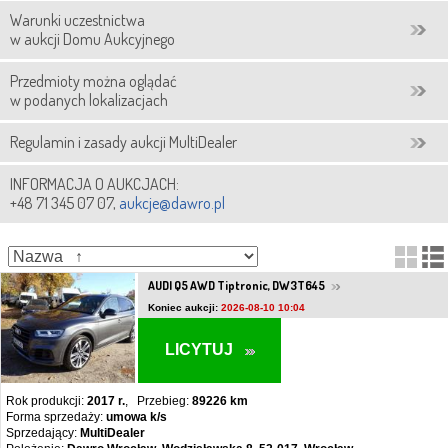
Warunki uczestnictwa
w aukcji Domu Aukcyjnego
Przedmioty można oglądać
w podanych lokalizacjach
Regulamin i zasady aukcji MultiDealer
INFORMACJA O AUKCJACH:
+48 71 345 07 07,
aukcje@dawro.pl
AUDI Q5 AWD Tiptronic, DW3T645
Koniec aukcji:
2026-08-10 10:04
LICYTUJ
Rok produkcji:
2017 r.
, Przebieg:
89226 km
Forma sprzedaży:
umowa k/s
Sprzedający:
MultiDealer