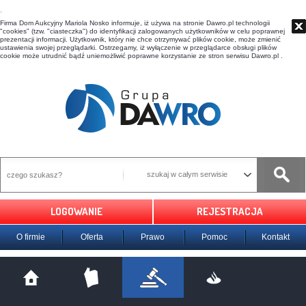
t
Firma Dom Aukcyjny Mariola Nosko informuje, iż używa na stronie Dawro.pl technologii
"cookies" (tzw. "ciasteczka") do identyfikacji zalogowanych użytkowników w celu poprawnej
prezentacji informacji. Użytkownik, który nie chce otrzymywać plików cookie, może zmienić
ustawienia swojej przeglądarki. Ostrzegamy, iż wyłączenie w przeglądarce obsługi plików
cookie może utrudnić bądź uniemożliwić poprawne korzystanie ze stron serwisu Dawro.pl .
szukaj w całym serwisie
LOGOWANIE
REJESTRACJA
O firmie
Oferta
Prawo
Pomoc
Kontakt