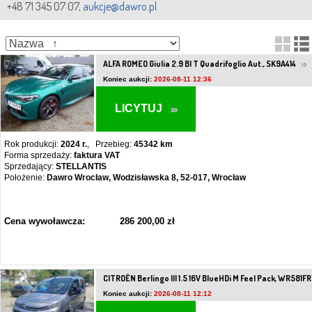
+48 71 345 07 07,
aukcje@dawro.pl
ALFA ROMEO Giulia 2.9 BI T Quadrifoglio Aut., SK9A414
Koniec aukcji:
2026-08-11 12:36
LICYTUJ
Rok produkcji:
2024 r.
, Przebieg:
45342 km
Forma sprzedaży:
faktura VAT
Sprzedający:
STELLANTIS
Położenie:
Dawro Wrocław, Wodzisławska 8, 52-017, Wrocław
Cena wywoławcza:
286 200,00 zł
CITROËN Berlingo III 1.5 16V BlueHDi M Feel Pack, WR581
Koniec aukcji:
2026-08-11 12:12