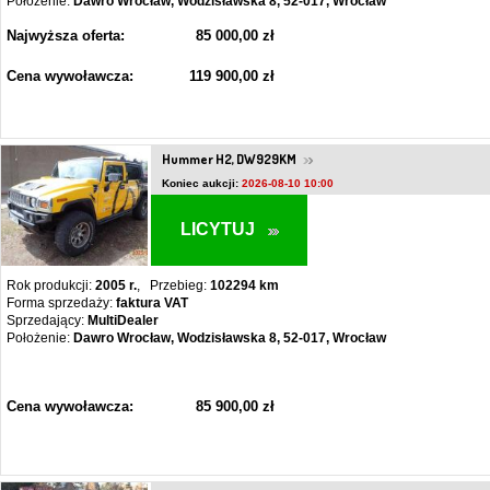
Położenie:
Dawro Wrocław, Wodzisławska 8, 52-017, Wrocław
Najwyższa oferta:
85 000,00 zł
Cena wywoławcza:
119 900,00 zł
Hummer H2, DW929KM
Koniec aukcji:
2026-08-10 10:00
LICYTUJ
Rok produkcji:
2005 r.
, Przebieg:
102294 km
Forma sprzedaży:
faktura VAT
Sprzedający:
MultiDealer
Położenie:
Dawro Wrocław, Wodzisławska 8, 52-017, Wrocław
Cena wywoławcza:
85 900,00 zł