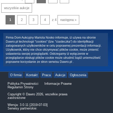
wszystkie aukcje
1
2
3
4
z 4
następna »
Firma Dom Aukcyjny Mariola Nosko informuje, iż używa na stronie
Dawro.pl technologii "cookies" (tzw. "ciasteczka") do identyfikacji
zalogowanych użytkowników w celu poprawnej prezentacji informacji.
Użytkownik, który nie chce otrzymywać plików cookie, może zmienić
ustawienia swojej przeglądarki. Ostrzegamy iż wyłączenie w
przeglądarce obsługi plików cookie może utrudnić bądź uniemożliwić
poprawne korzystanie ze stron serwisu Dawro.pl .
O firmie
Kontakt
Praca
Aukcje
Ogłoszenia
Polityka Prywatności
Informacje Prawne
Regulamin Strony
Copyright © Dawro 2026, wszelkie prawa
zastrzeżone
Wersja: 3.0.11 [2019-07-03]
Serwisy partnerskie: