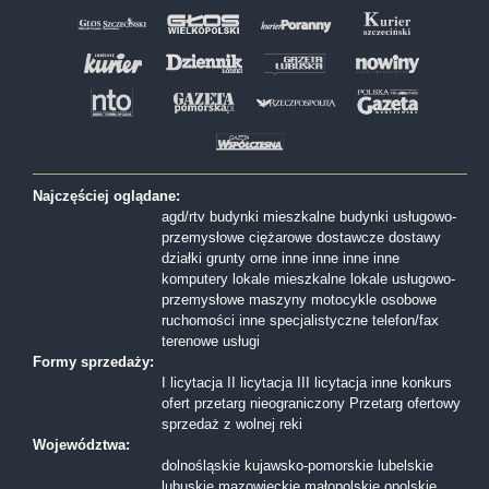
Najczęściej oglądane:
agd/rtv
budynki mieszkalne
budynki usługowo-
przemysłowe
ciężarowe
dostawcze
dostawy
działki
grunty orne
inne
inne
inne
inne
komputery
lokale mieszkalne
lokale usługowo-
przemysłowe
maszyny
motocykle
osobowe
ruchomości inne
specjalistyczne
telefon/fax
terenowe
usługi
Formy sprzedaży:
I licytacja
II licytacja
III licytacja
inne
konkurs
ofert
przetarg nieograniczony
Przetarg ofertowy
sprzedaż z wolnej reki
Województwa:
dolnośląskie
kujawsko-pomorskie
lubelskie
lubuskie
mazowieckie
małopolskie
opolskie