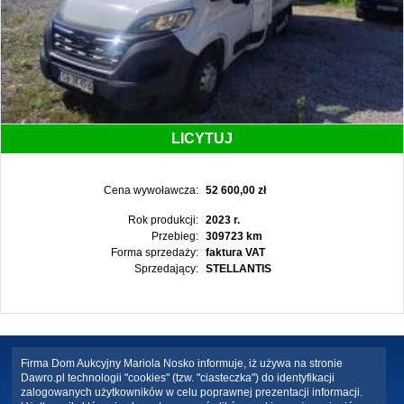
LICYTUJ
Cena wywoławcza:
52 600,00 zł
Rok produkcji:
2023 r.
Przebieg:
309723 km
Forma sprzedaży:
faktura VAT
Sprzedający:
STELLANTIS
Firma Dom Aukcyjny Mariola Nosko informuje, iż używa na stronie
Dawro.pl technologii "cookies" (tzw. "ciasteczka") do identyfikacji
zalogowanych użytkowników w celu poprawnej prezentacji informacji.