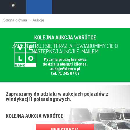
Strona główna
›
Aukcje
KOLEJNA AUKCJA WKRÓTCE
ZAREJESTRUJ SIĘ TERAZ, A POWIADOMIMY CIĘ O
NASTĘPNEJ AUKCJI E-MAILEM
Pytania proszę kierować
do działu obsługi klienta.
aukcje@dawro.pl
tel. 71 345 07 07
Zapraszamy do udziału w aukcjach pojazdów z
windykacji i poleasingowych.
KOLEJNA AUKCJA WKRÓTCE
REJESTRACJA