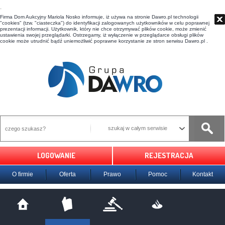
t
Firma Dom Aukcyjny Mariola Nosko informuje, iż używa na stronie Dawro.pl technologii
"cookies" (tzw. "ciasteczka") do identyfikacji zalogowanych użytkowników w celu poprawnej
prezentacji informacji. Użytkownik, który nie chce otrzymywać plików cookie, może zmienić
ustawienia swojej przeglądarki. Ostrzegamy, iż wyłączenie w przeglądarce obsługi plików
cookie może utrudnić bądź uniemożliwić poprawne korzystanie ze stron serwisu Dawro.pl .
szukaj w całym serwisie
LOGOWANIE
REJESTRACJA
O firmie
Oferta
Prawo
Pomoc
Kontakt