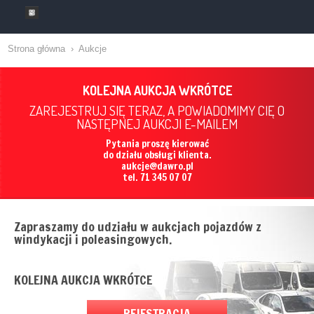
Strona główna
›
Aukcje
KOLEJNA AUKCJA WKRÓTCE
ZAREJESTRUJ SIĘ TERAZ, A POWIADOMIMY CIĘ O
NASTĘPNEJ AUKCJI E-MAILEM
Pytania proszę kierować
do działu obsługi klienta.
aukcje@dawro.pl
tel. 71 345 07 07
Zapraszamy do udziału w aukcjach pojazdów z
windykacji i poleasingowych.
KOLEJNA AUKCJA WKRÓTCE
REJESTRACJA