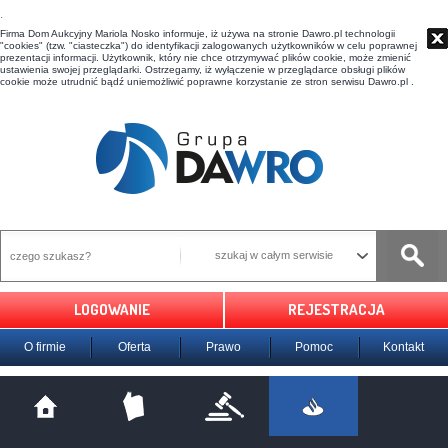
t
Firma Dom Aukcyjny Mariola Nosko informuje, iż używa na stronie Dawro.pl technologii
"cookies" (tzw. "ciasteczka") do identyfikacji zalogowanych użytkowników w celu poprawnej
prezentacji informacji. Użytkownik, który nie chce otrzymywać plików cookie, może zmienić
ustawienia swojej przeglądarki. Ostrzegamy, iż wyłączenie w przeglądarce obsługi plików
cookie może utrudnić bądź uniemożliwić poprawne korzystanie ze stron serwisu Dawro.pl .
szukaj w całym serwisie
LOGOWANIE
REJESTRACJA
O firmie
Oferta
Prawo
Pomoc
Kontakt