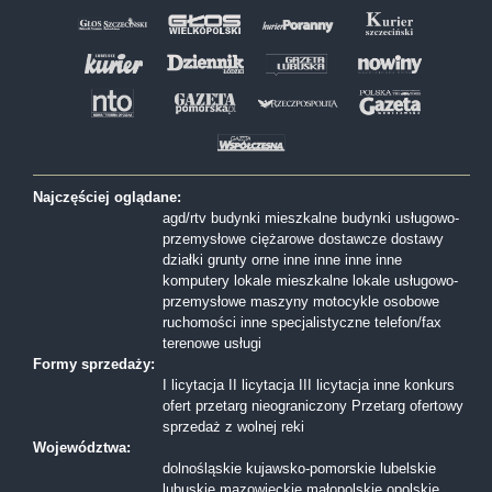
Najczęściej oglądane:
agd/rtv
budynki mieszkalne
budynki usługowo-
przemysłowe
ciężarowe
dostawcze
dostawy
działki
grunty orne
inne
inne
inne
inne
komputery
lokale mieszkalne
lokale usługowo-
przemysłowe
maszyny
motocykle
osobowe
ruchomości inne
specjalistyczne
telefon/fax
terenowe
usługi
Formy sprzedaży:
I licytacja
II licytacja
III licytacja
inne
konkurs
ofert
przetarg nieograniczony
Przetarg ofertowy
sprzedaż z wolnej reki
Województwa:
dolnośląskie
kujawsko-pomorskie
lubelskie
lubuskie
mazowieckie
małopolskie
opolskie