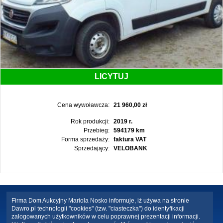
LICYTUJ
Cena wywoławcza:
21 960,00 zł
Rok produkcji:
2019 r.
Przebieg:
594179 km
Forma sprzedaży:
faktura VAT
Sprzedający:
VELOBANK
Firma Dom Aukcyjny Mariola Nosko informuje, iż używa na stronie
Dawro.pl technologii "cookies" (tzw. "ciasteczka") do identyfikacji
zalogowanych użytkowników w celu poprawnej prezentacji informacji.