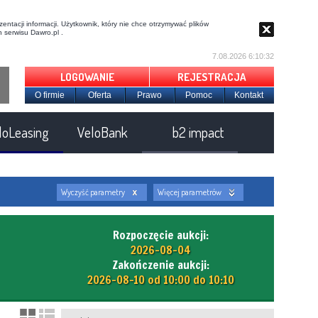
entacji informacji. Użytkownik, który nie chce otrzymywać plików
 serwisu Dawro.pl .
7.08.2026 6:10:33
LOGOWANIE
REJESTRACJA
O firmie
Oferta
Prawo
Pomoc
Kontakt
loLeasing
VeloBank
b2 impact
Wyczyść parametry
Więcej parametrów
Rozpoczęcie aukcji:
2026-08-04
Zakończenie aukcji:
2026-08-10 od 10:00 do 10:10