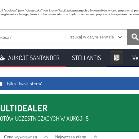
i "cookies" (tzw. "ciasteczka") do identyfikacji zalogowanych użytkowników w celu poprawnej prez
przeglądarce obsługi plików cookie może utrudnić bądź uniemożliwić poprawne korzystanie ze stron
szukaj w całym serwisie
AUKCJE SANTANDER
STELLANTIS
Ve
Tylko "Twoja oferta"
ULTIDEALER
OTÓW UCZESTNICZĄCYCH W AUKCJI: 5
Cena
wywoławcza
Najwyższa oferta