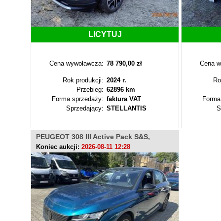
LICYTUJ
Cena wywoławcza:
78 790,00 zł
Cena w
Rok produkcji:
2024 r.
Ro
Przebieg:
62896 km
Forma sprzedaży:
faktura VAT
Forma
Sprzedający:
STELLANTIS
S
PEUGEOT 308 III Active Pack S&S,
PY93575
Koniec aukcji:
2026-08-11 12:28