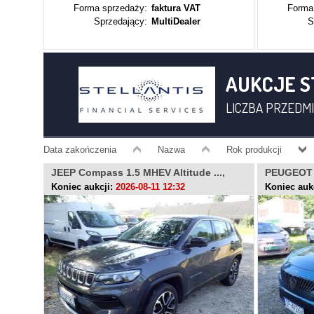
Forma sprzedaży:
faktura VAT
Forma
Sprzedający:
MultiDealer
S
AUKCJE S
LICZBA PRZEDMI
Data zakończenia
Nazwa
Rok produkcji
JEEP Compass 1.5 MHEV Altitude ...,
PEUGEOT 4
DX09583
OP4926
Koniec aukcji:
2026-08-11 12:32
Koniec auk