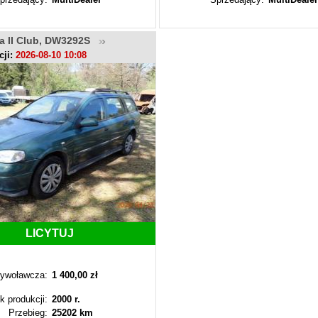
a II Club, DW3292S
cji:
2026-08-10 10:08
LICYTUJ
ywoławcza:
1 400,00 zł
k produkcji:
2000 r.
Przebieg:
25202 km