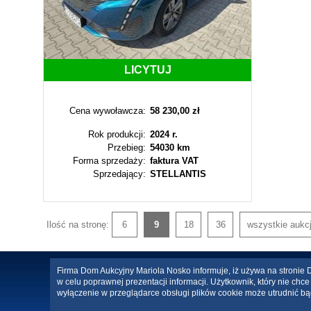
LICYTUJ
Cena wywoławcza:
58 230,00 zł
Rok produkcji:
2024 r.
Przebieg:
54030 km
Forma sprzedaży:
faktura VAT
Sprzedający:
STELLANTIS
Ilość na stronę:
6
9
18
36
wszystkie aukc
Firma Dom Aukcyjny Mariola Nosko informuje, iż używa na stronie Da
w celu poprawnej prezentacji informacji. Użytkownik, który nie ch
wyłączenie w przeglądarce obsługi plików cookie może utrudnić bą