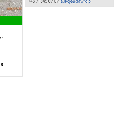
+48 71 345 07 07,
aukcje@dawro.pl
zł
IS