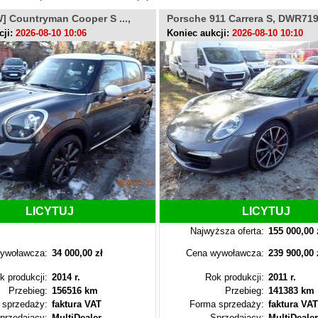
] Countryman Cooper S ...,
Porsche 911 Carrera S, DWR7
Y
cji:
2026-08-10 10:06
Koniec aukcji:
2026-08-10 10:10
LICYTUJ
LICYTUJ
Najwyższa oferta:
155 000,00 
ywoławcza:
34 000,00 zł
Cena wywoławcza:
239 900,00 
k produkcji:
2014 r.
Rok produkcji:
2011 r.
Przebieg:
156516 km
Przebieg:
141383 km
 sprzedaży:
faktura VAT
Forma sprzedaży:
faktura VAT
przedający:
MultiDealer
Sprzedający:
MultiDealer