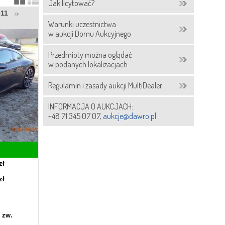
Jak licytować?
1911
Warunki uczestnictwa
w aukcji Domu Aukcyjnego
Przedmioty można oglądać
w podanych lokalizacjach
Regulamin i zasady aukcji MultiDealer
INFORMACJA O AUKCJACH:
+48 71 345 07 07,
aukcje@dawro.pl
zł
zł
 zw.