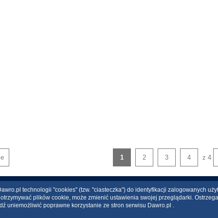
je
1
2
3
4
z 4
wro.pl technologii "cookies" (tzw. "ciasteczka") do identyfikacji zalogowanych uż
ce otrzymywać plików cookie, może zmienić ustawienia swojej przeglądarki. Ostrzeg
dź uniemożliwić poprawne korzystanie ze stron serwisu Dawro.pl .