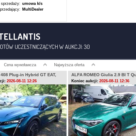
 sprzedaży:
umowa k/s
przedający:
MultiDealer
TELLANTIS
OTÓW UCZESTNICZĄCYCH W AUKCJI: 30
Cena
wywoławcza
Najwyższa oferta
08 Plug-in Hybrid GT EAT,
ALFA ROMEO Giulia 2.9 BI T Qu
V
SK9A414
cji:
2026-08-11 12:26
Koniec aukcji:
2026-08-11 12:36