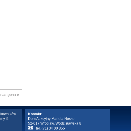
następna »
ytkowników
Kontakt:
amy iż
Dom Aukcyjny Mariola Nosko
52-017 Wrocław, Wodzisławska 8
tel. (71) 34 00 855