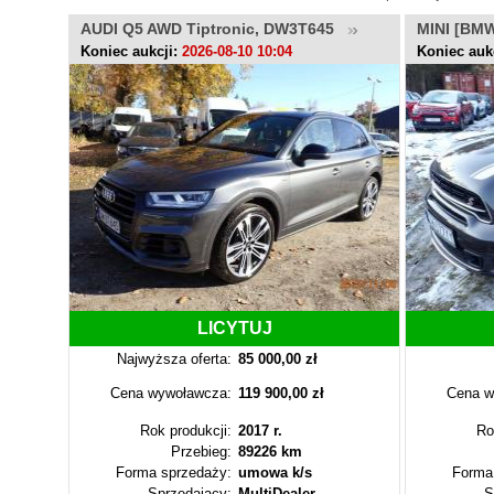
AUDI Q5 AWD Tiptronic, DW3T645
MINI [BMW
DW077Y
Koniec aukcji:
2026-08-10 10:04
Koniec auk
LICYTUJ
Najwyższa oferta:
85 000,00 zł
Cena wywoławcza:
119 900,00 zł
Cena w
Rok produkcji:
2017 r.
Ro
Przebieg:
89226 km
Forma sprzedaży:
umowa k/s
Forma
Sprzedający:
MultiDealer
S