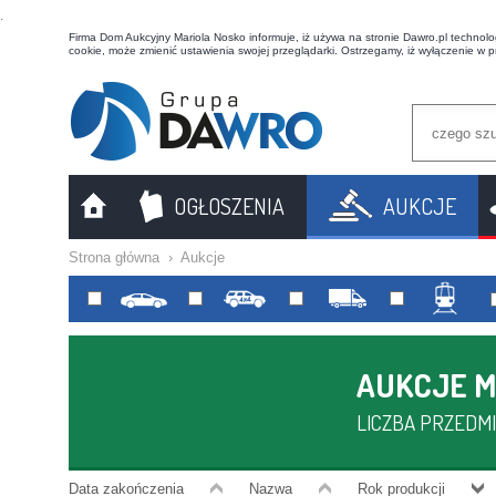
t
Firma Dom Aukcyjny Mariola Nosko informuje, iż używa na stronie Dawro.pl technologi
cookie, może zmienić ustawienia swojej przeglądarki. Ostrzegamy, iż wyłączenie w 
OGŁOSZENIA
AUKCJE
Strona główna
›
Aukcje
AUKCJE M
LICZBA PRZEDMI
Data zakończenia
Nazwa
Rok produkcji