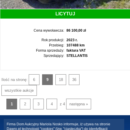
LICYTUJ
Cena wywoławcza:
86 100,00 zł
Rok produkcji:
2023 r.
Przebieg:
107488 km
Forma sprzedaży:
faktura VAT
Sprzedający:
STELLANTIS
Ilość na stronę:
6
9
18
36
wszystkie aukcje
1
2
3
4
z 4
następna »
Firma Dom Aukcyjny Mariola Nosko informuje, iż używa na stronie
Dawro.pl technologii "cookies" (tzw. "ciasteczka") do identyfikacji