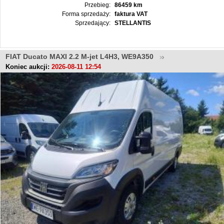
Przebieg:
86459 km
Forma sprzedaży:
faktura VAT
Sprzedający:
STELLANTIS
FIAT Ducato MAXI 2.2 M-jet L4H3, WE9A350
Koniec aukcji:
2026-08-11 12:54