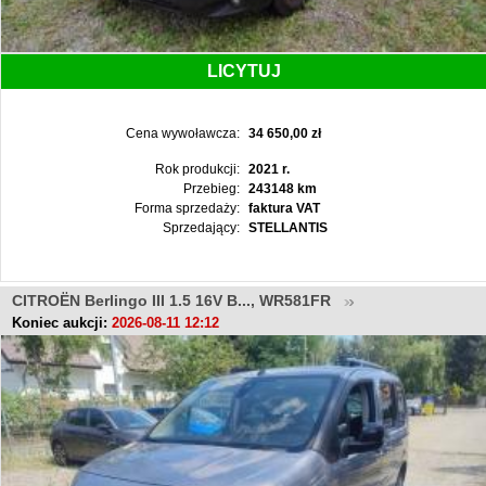
LICYTUJ
Cena wywoławcza:
34 650,00 zł
Rok produkcji:
2021 r.
Przebieg:
243148 km
Forma sprzedaży:
faktura VAT
Sprzedający:
STELLANTIS
CITROËN Berlingo III 1.5 16V B..., WR581FR
Koniec aukcji:
2026-08-11 12:12