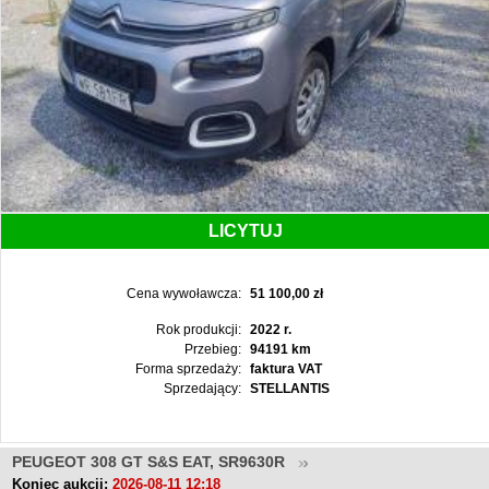
LICYTUJ
Cena wywoławcza:
51 100,00 zł
Rok produkcji:
2022 r.
Przebieg:
94191 km
Forma sprzedaży:
faktura VAT
Sprzedający:
STELLANTIS
PEUGEOT 308 GT S&S EAT, SR9630R
Koniec aukcji:
2026-08-11 12:18