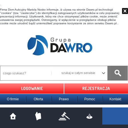
t
Firma Dom Aukcyjny Mariola Nosko informuje, iż używa na stronie Dawro.pl technologii
"cookies" (tzw. "ciasteczka") do identyfikacji zalogowanych użytkowników w celu poprawnej
prezentacji informacji. Użytkownik, który nie chce otrzymywać plików cookie, może zmienić
ustawienia swojej przeglądarki. Ostrzegamy, iż wyłączenie w przeglądarce obsługi plików
cookie może utrudnić bądź uniemożliwić poprawne korzystanie ze stron serwisu Dawro.pl .
szukaj w całym serwisie
LOGOWANIE
REJESTRACJA
O firmie
Oferta
Prawo
Pomoc
Kontakt