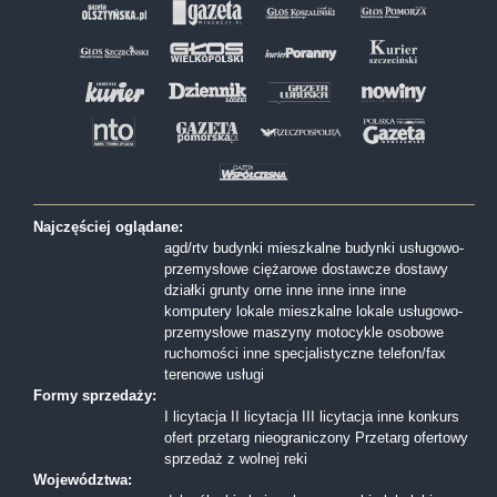
Najczęściej oglądane:
agd/rtv
budynki mieszkalne
budynki usługowo-
przemysłowe
ciężarowe
dostawcze
dostawy
działki
grunty orne
inne
inne
inne
inne
komputery
lokale mieszkalne
lokale usługowo-
przemysłowe
maszyny
motocykle
osobowe
ruchomości inne
specjalistyczne
telefon/fax
terenowe
usługi
Formy sprzedaży:
I licytacja
II licytacja
III licytacja
inne
konkurs
ofert
przetarg nieograniczony
Przetarg ofertowy
sprzedaż z wolnej reki
Województwa: