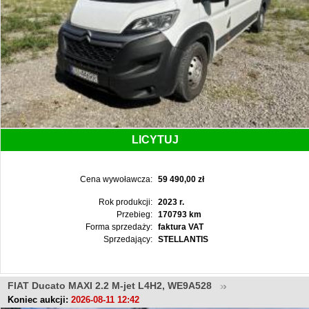
LICYTUJ
Cena wywoławcza:
59 490,00 zł
Rok produkcji:
2023 r.
Przebieg:
170793 km
Forma sprzedaży:
faktura VAT
Sprzedający:
STELLANTIS
FIAT Ducato MAXI 2.2 M-jet L4H2, WE9A528
Koniec aukcji:
2026-08-11 12:42