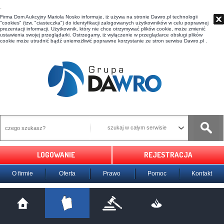
t
Firma Dom Aukcyjny Mariola Nosko informuje, iż używa na stronie Dawro.pl technologii
"cookies" (tzw. "ciasteczka") do identyfikacji zalogowanych użytkowników w celu poprawnej
prezentacji informacji. Użytkownik, który nie chce otrzymywać plików cookie, może zmienić
ustawienia swojej przeglądarki. Ostrzegamy, iż wyłączenie w przeglądarce obsługi plików
cookie może utrudnić bądź uniemożliwić poprawne korzystanie ze stron serwisu Dawro.pl .
szukaj w całym serwisie
LOGOWANIE
REJESTRACJA
O firmie
Oferta
Prawo
Pomoc
Kontakt