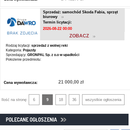
Sprzedaż: samochód Skoda Fabia, sprzęt
biurowy
Termin licytacji:
2026-08-22 00:00
ZOBACZ
Rodzaj licytacji:
sprzedaż z wolnej reki
Kategoria:
Pojazdy
Sprzedający:
GRONPAL Sp. z o.o w upadłości
Położenie przedmiotu:
21 000,00 zł
Cena wywoławcza:
Ilość na stronę:
6
9
18
36
wszystkie ogłoszenia
POLECANE OGŁOSZENIA