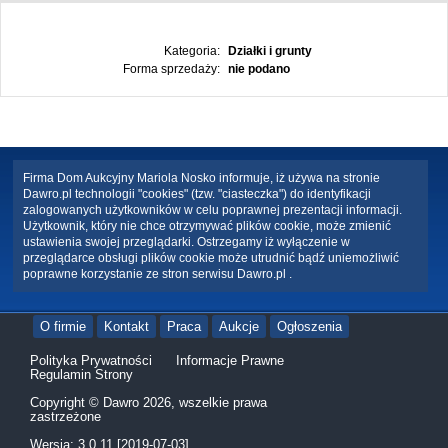
Kategoria:
Działki i grunty
Forma sprzedaży:
nie podano
Firma Dom Aukcyjny Mariola Nosko informuje, iż używa na stronie
Dawro.pl technologii "cookies" (tzw. "ciasteczka") do identyfikacji
zalogowanych użytkowników w celu poprawnej prezentacji informacji.
Użytkownik, który nie chce otrzymywać plików cookie, może zmienić
ustawienia swojej przeglądarki. Ostrzegamy iż wyłączenie w
przeglądarce obsługi plików cookie może utrudnić bądź uniemożliwić
poprawne korzystanie ze stron serwisu Dawro.pl .
O firmie
Kontakt
Praca
Aukcje
Ogłoszenia
Polityka Prywatności
Informacje Prawne
Regulamin Strony
Copyright © Dawro 2026, wszelkie prawa
zastrzeżone
Wersja: 3.0.11 [2019-07-03]