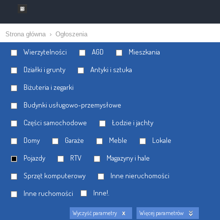
Strona główna
›
Ogłoszenia
Wierzytelności
AGD
Mieszkania
Działki i grunty
Antyki i sztuka
Biżuteria i zegarki
Budynki usługowo-przemysłowe
Części samochodowe
Łodzie i jachty
Domy
Garaże
Meble
Lokale
Pojazdy
RTV
Magazyny i hale
Sprzęt komputerowy
Inne nieruchomości
Inne!.
Inne ruchomości
Wyczyść parametry
Więcej parametrów