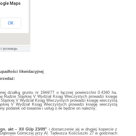
oogle Maps
OK
 / przetargu
padłości likwidacyjnej
przedaż:
nej działką gruntu nr 1944/77 o łącznej powierzchni 0.4340 ha,
w Rudzie Śląskiej V Wydział Ksiąg Wieczystych prowadzi księgę
e Śląskiej V Wydział Ksiąg Wieczystych prowadzi księgę wieczystą
ąskiej V Wydział Ksiąg Wieczystych prowadzi księgę wieczystą
ony podatek od towarów i usług o ile będzie on należny;
. akt – XII GUp 23/09”
i dostarczenie jej w drugiej kopercie z
w Dąbrowie Górniczej przy Al. Tadeusza Kościuszki 27 w godzinach