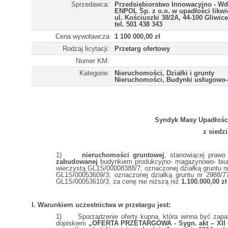
Sprzedawca:
Przedsiębiorstwo Innowacyjno - W
ENPOL Sp. z o.o. w upadłości likwi
ul. Kościuszki 38/2A, 44-100 Gliwice
tel. 501 438 343
Cena wywoławcza
1 100 000,00 zł
Rodzaj licytacji:
Przetarg ofertowy
Numer KM:
Kategorie:
Nieruchomości, Działki i grunty
Nieruchomości, Budynki usługowo
Syndyk Masy Upadłości
z siedz
1)
nieruchomości gruntowej
, stanowiącej prawo 
zabudowanej
budynkiem produkcyjno- magazynowo- biuro
wieczystą GL1S/00008388/7; oznaczonej działką gruntu nr
GL1S/00053609/3; oznaczonej działką gruntu nr 2988/7
GL1S/00053610/3, za cenę nie niższą niż
1.100.000,00 z
I. Warunkiem uczestnictwa w przetargu jest:
1) Sporządzenie oferty kupna, która winna być zapa
dopiskiem
„OFERTA PRZETARGOWA - Sygn. akt – XII