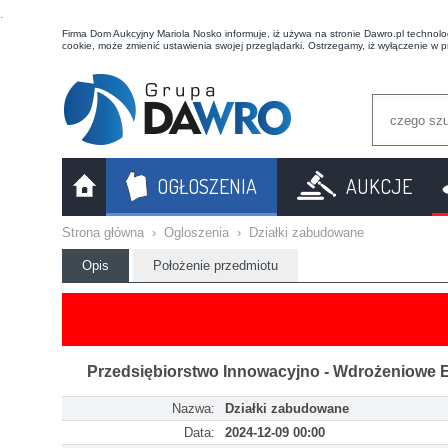
t
Firma Dom Aukcyjny Mariola Nosko informuje, iż używa na stronie Dawro.pl technologi
cookie, może zmienić ustawienia swojej przeglądarki. Ostrzegamy, iż wyłączenie w 
OGŁOSZENIA
AUKCJE
Strona główna
›
Ogloszenia
›
Działki zabudowane
Opis
Położenie przedmiotu
Przedsiębiorstwo Innowacyjno - Wdrożeniowe EN
Nazwa:
Działki zabudowane
Data:
2024-12-09 00:00