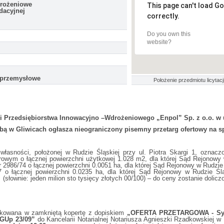
drożeniowe
This page can't load G
dacyjnej
correctly.
Do you own this
website?
-przemysłowe
Położenie przedmiotu licytacji
 Przedsiębiorstwa Innowacyjno –Wdrożeniowego „Enpol” Sp. z o.o. w u
ibą w Gliwicach ogłasza nieograniczony pisemny przetarg ofertowy na s
własności, położonej w Rudzie Śląskiej przy ul. Piotra Skargi 1, oznaczo
wym o łącznej powierzchni użytkowej 1.028 m2, dla której Sąd Rejonowy 
 2986/74 o łącznej powierzchni 0.0051 ha, dla której Sąd Rejonowy w Rudzi
7 o łącznej powierzchni 0.0235 ha, dla której Sąd Rejonowy w Rudzie Śl
ł
(słownie: jeden milion sto tysięcy złotych 00/100) – do ceny zostanie dolicz
kowana w zamkniętą kopertę z dopiskiem
„OFERTA PRZETARGOWA - Sygn
 GUp 23/09”
do Kancelarii Notarialnej Notariusza Agnieszki Rzadkowskiej 