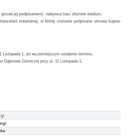
przed jej podpisaniem), nabywca traci złożone wadium,
ncelarii notarialnej, w której zostanie podpisana umowa kupna-
 Listopada 1, po wcześniejszym ustaleniu terminu,
 Dąbrowie Górniczej przy ul. 11 Listopada 1,
ży:
argi
ska