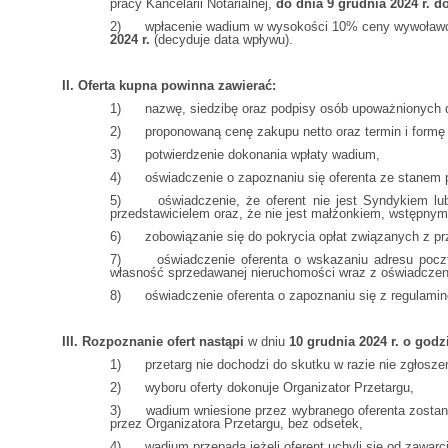
pracy Kancelarii Notarialnej,
do dnia 9 grudnia 2024 r. d
2) wpłacenie wadium w wysokości 10% ceny wywoławczej
2024 r.
(decyduje data wpływu).
II. Oferta kupna powinna zawierać:
1) nazwę, siedzibę oraz podpisy osób upoważnionych do 
2) proponowaną cenę zakupu netto oraz termin i formę 
3) potwierdzenie dokonania wpłaty wadium,
4) oświadczenie o zapoznaniu się oferenta ze stanem p
5) oświadczenie, że oferent nie jest Syndykiem lub 
przedstawicielem oraz, że nie jest małżonkiem, wstępnym
6) zobowiązanie się do pokrycia opłat związanych z pr
7) oświadczenie oferenta o wskazaniu adresu poczty el
własność sprzedawanej nieruchomości wraz z oświadczenie
8) oświadczenie oferenta o zapoznaniu się z regulamine
III. Rozpoznanie ofert nastąpi
w dniu
10 grudnia 2024 r. o godzi
1) przetarg nie dochodzi do skutku w razie nie zgłoszenia
2) wyboru oferty dokonuje Organizator Przetargu,
3) wadium wniesione przez wybranego oferenta zostanie
przez Organizatora Przetargu, bez odsetek,
4) wadium przepada jeżeli oferent uchyli się od zawarc