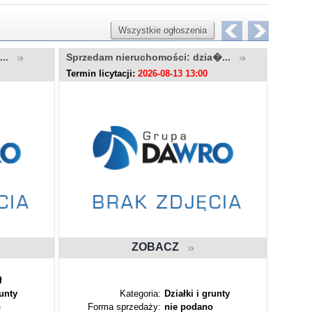
Wszystkie ogłoszenia
u...
Sprzedam nieruchomości: dzia�...
Sprzed
Termin licytacji:
2026-08-13 13:00
Termin l
ZOBACZ
ł
runty
Kategoria:
Działki i grunty
o
Forma sprzedaży:
nie podano
Fo