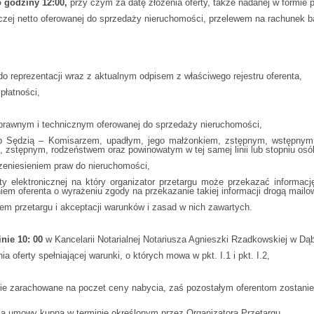
o godziny 12:00,
przy czym za datę złożenia oferty, także nadanej w formie p
 netto oferowanej do sprzedaży nieruchomości, przelewem na rachunek b
reprezentacji wraz z aktualnym odpisem z właściwego rejestru oferenta,
płatności,
rawnym i technicznym oferowanej do sprzedaży nieruchomości,
Sędzią – Komisarzem, upadłym, jego małżonkiem, zstępnym, wstępnym, a
, zstępnym, rodzeństwem oraz powinowatym w tej samej linii lub stopniu os
zeniesieniem praw do nieruchomości,
ektronicznej na który organizator przetargu może przekazać informację 
m oferenta o wyrażeniu zgody na przekazanie takiej informacji drogą mailo
m przetargu i akceptacji warunków i zasad w nich zawartych.
nie 10: 00
w Kancelarii Notarialnej Notariusza Agnieszki Rzadkowskiej w Dąb
 oferty spełniającej warunki, o których mowa w pkt. I.1 i pkt. I.2,
 zarachowane na poczet ceny nabycia, zaś pozostałym oferentom zostanie z
ia umowy kupna w terminie określonym przez Organizatora Przetargu,