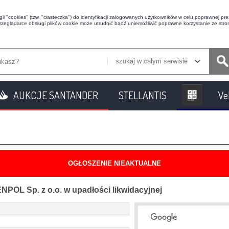
i "cookies" (tzw. "ciasteczka") do identyfikacji zalogowanych użytkowników w celu poprawnej prez
przeglądarce obsługi plików cookie może utrudnić bądź uniemożliwić poprawne korzystanie ze stron
szukaj w całym serwisie
AUKCJE SANTANDER
STELLANTIS
Ve
OGŁOSZENIE NIEAKTUALNE
POL Sp. z o.o. w upadłości likwidacyjnej