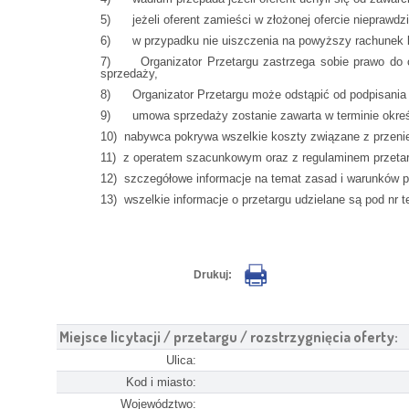
5) jeżeli oferent zamieści w złożonej ofercie nieprawdz
6) w przypadku nie uiszczenia na powyższy rachunek bak
7) Organizator Przetargu zastrzega sobie prawo do odw
sprzedaży,
8) Organizator Przetargu może odstąpić od podpisania u
9) umowa sprzedaży zostanie zawarta w terminie określ
10) nabywca pokrywa wszelkie koszty związane z przeni
11) z operatem szacunkowym oraz z regulaminem przetarg
12) szczegółowe informacje na temat zasad i warunków prz
13) wszelkie informacje o przetargu udzielane są pod nr t
Drukuj:
Miejsce licytacji / przetargu / rozstrzygnięcia oferty:
Ulica:
Kod i miasto:
Województwo: