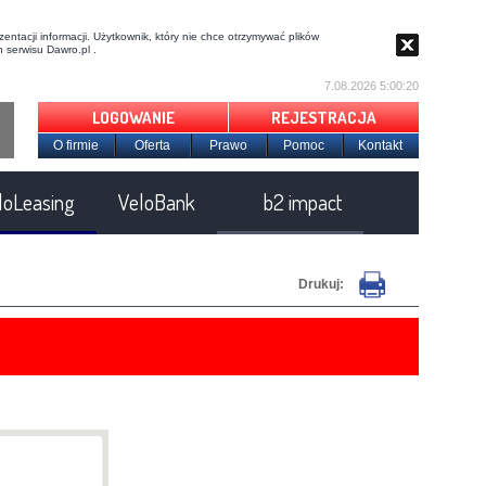
entacji informacji. Użytkownik, który nie chce otrzymywać plików
 serwisu Dawro.pl .
7.08.2026 5:00:21
LOGOWANIE
REJESTRACJA
O firmie
Oferta
Prawo
Pomoc
Kontakt
loLeasing
VeloBank
b2 impact
Drukuj: