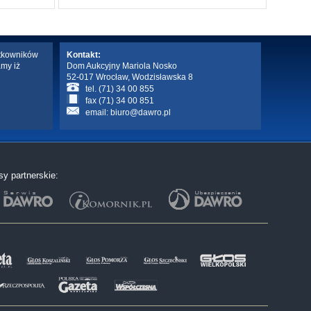
ytkowników
Kontakt:
amy iż
Dom Aukcyjny Mariola Nosko
52-017 Wrocław, Wodzisławska 8
tel. (71) 34 00 855
fax (71) 34 00 851
email:
biuro@dawro.pl
sy partnerskie: