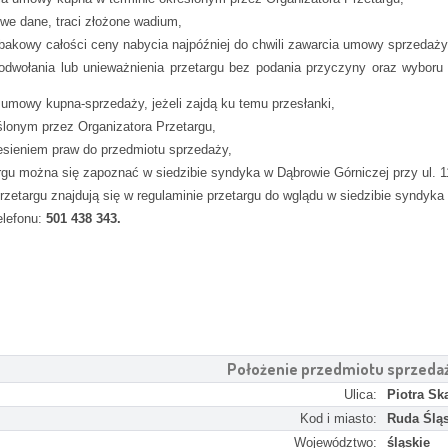
iwe dane, traci złożone wadium,
owy całości ceny nabycia najpóźniej do chwili zawarcia umowy sprzedaży (
ołania lub unieważnienia przetargu bez podania przyczyny oraz wyboru ka
mowy kupna-sprzedaży, jeżeli zajdą ku temu przesłanki,
onym przez Organizatora Przetargu,
esieniem praw do przedmiotu sprzedaży,
u można się zapoznać w siedzibie syndyka w Dąbrowie Górniczej przy ul. 11
etargu znajdują się w regulaminie przetargu do wglądu w siedzibie syndyka w
elefonu:
501 438 343.
Położenie przedmiotu sprzeda
Ulica:
Piotra Sk
Kod i miasto:
Ruda Ślą
Województwo:
śląskie