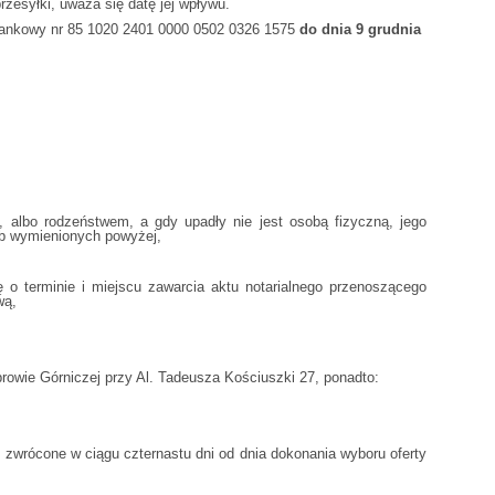
rzesyłki, uważa się datę jej wpływu.
ankowy nr 85 1020 2401 0000 0502 0326 1575
do dnia 9 grudnia
lbo rodzeństwem, a gdy upadły nie jest osobą fizyczną, jego
ób wymienionych powyżej,
o terminie i miejscu zawarcia aktu notarialnego przenoszącego
wą,
rowie Górniczej przy Al. Tadeusza Kościuszki 27, ponadto:
wrócone w ciągu czternastu dni od dnia dokonania wyboru oferty