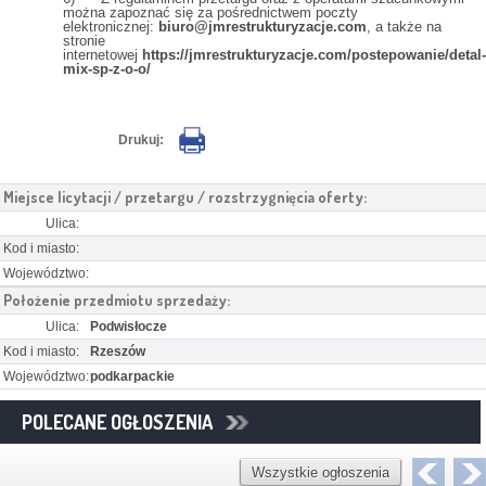
można zapoznać się za pośrednictwem poczty
elektronicznej:
biuro@jmrestrukturyzacje.com
, a także na
stronie
internetowej
https://jmrestrukturyzacje.com/postepowanie/detal-
mix-sp-z-o-o/
Drukuj:
Miejsce licytacji / przetargu / rozstrzygnięcia oferty:
Ulica:
Kod i miasto:
Województwo:
Położenie przedmiotu sprzedaży:
Ulica:
Podwisłocze
Kod i miasto:
Rzeszów
Województwo:
podkarpackie
POLECANE OGŁOSZENIA
Wszystkie ogłoszenia