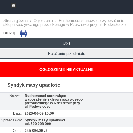
Strona główna
›
Ogloszenia
›
Ruchomości stanowiące wyposażenie
sklepu spożywczego prowadzonego w Rzeszowie przy ul. Podwisłocze
Drukuj:
Opis
Położenie przedmiotu
OGŁOSZENIE NIEAKTUALNE
Syndyk masy upadłości
Nazwa:
Ruchomości stanowiące
wyposażenie sklepu spożywczego
prowadzonego w Rzeszowie przy
ul. Podwisłocze
Data:
2026-06-09 15:00
Sprzedawca:
Syndyk masy upadłości
tel. 690 098 009
Cena
245 894,00 zł