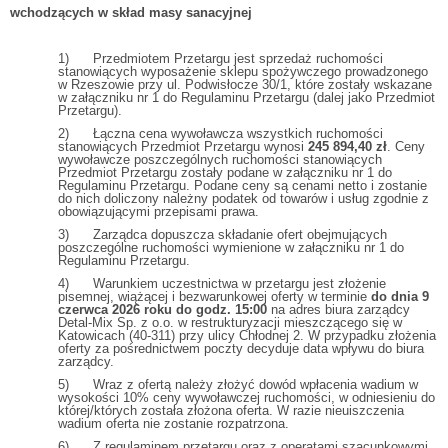
wchodzących w skład masy sanacyjnej
1) Przedmiotem Przetargu jest sprzedaż ruchomości
stanowiących wyposażenie sklepu spożywczego prowadzonego
w Rzeszowie przy ul. Podwisłocze 30/1, które zostały wskazane
w załączniku nr 1 do Regulaminu Przetargu (dalej jako Przedmiot
Przetargu).
2) Łączna cena wywoławcza wszystkich ruchomości
stanowiących Przedmiot Przetargu wynosi
245 894,40 zł
. Ceny
wywoławcze poszczególnych ruchomości stanowiących
Przedmiot Przetargu zostały podane w załączniku nr 1 do
Regulaminu Przetargu. Podane ceny są cenami netto i zostanie
do nich doliczony należny podatek od towarów i usług zgodnie z
obowiązującymi przepisami prawa.
3) Zarządca dopuszcza składanie ofert obejmujących
poszczególne ruchomości wymienione w załączniku nr 1 do
Regulaminu Przetargu.
4) Warunkiem uczestnictwa w przetargu jest złożenie
pisemnej, wiążącej i bezwarunkowej oferty w terminie
do dnia 9
czerwca 2026 roku do godz. 15:00
na adres biura zarządcy
Detal-Mix Sp. z o.o. w restrukturyzacji mieszczącego się w
Katowicach (40-311) przy ulicy Chłodnej 2. W przypadku złożenia
oferty za pośrednictwem poczty decyduje data wpływu do biura
zarządcy.
5) Wraz z ofertą należy złożyć dowód wpłacenia wadium w
wysokości 10% ceny wywoławczej ruchomości, w odniesieniu do
której/których została złożona oferta. W razie nieuiszczenia
wadium oferta nie zostanie rozpatrzona.
6) Z regulaminem przetargu oraz z operatami szacunkowymi