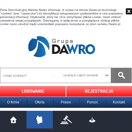
t
Firma Dom Aukcyjny Mariola Nosko informuje, iż używa na stronie Dawro.pl technologii
"cookies" (tzw. "ciasteczka") do identyfikacji zalogowanych użytkowników w celu poprawnej
prezentacji informacji. Użytkownik, który nie chce otrzymywać plików cookie, może zmienić
ustawienia swojej przeglądarki. Ostrzegamy, iż wyłączenie w przeglądarce obsługi plików
cookie może utrudnić bądź uniemożliwić poprawne korzystanie ze stron serwisu Dawro.pl .
szukaj w całym serwisie
LOGOWANIE
REJESTRACJA
O firmie
Oferta
Prawo
Pomoc
Kontakt