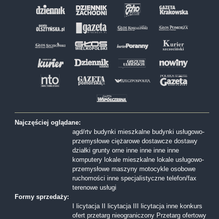
Najczęściej oglądane:
agd/rtv
budynki mieszkalne
budynki usługowo-
przemysłowe
ciężarowe
dostawcze
dostawy
działki
grunty orne
inne
inne
inne
inne
komputery
lokale mieszkalne
lokale usługowo-
przemysłowe
maszyny
motocykle
osobowe
ruchomości inne
specjalistyczne
telefon/fax
terenowe
usługi
Formy sprzedaży:
I licytacja
II licytacja
III licytacja
inne
konkurs
ofert
przetarg nieograniczony
Przetarg ofertowy