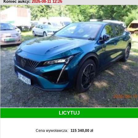
Koniec aukcji:
2026-08-11 12:26
LICYTUJ
Cena wywoławcza:
115 340,00 zł