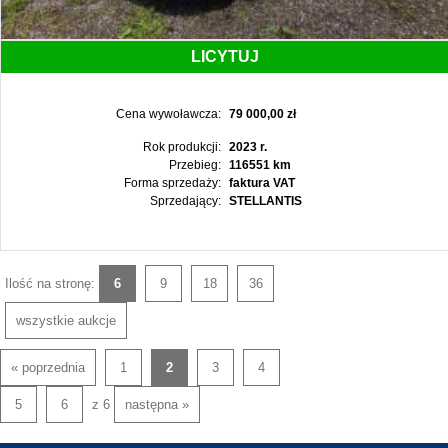
LICYTUJ
Cena wywoławcza:
79 000,00 zł
Rok produkcji:
2023 r.
Przebieg:
116551 km
Forma sprzedaży:
faktura VAT
Sprzedający:
STELLANTIS
Ilość na stronę:
6
9
18
36
wszystkie aukcje
« poprzednia
1
2
3
4
5
6
z 6
następna »