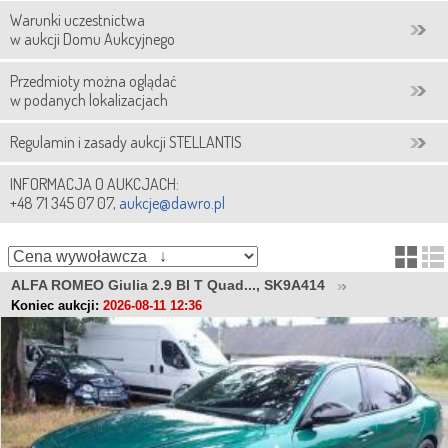
Warunki uczestnictwa
w aukcji Domu Aukcyjnego
Przedmioty można oglądać
w podanych lokalizacjach
Regulamin i zasady aukcji STELLANTIS
INFORMACJA O AUKCJACH:
+48 71 345 07 07,
aukcje@dawro.pl
ALFA ROMEO Giulia 2.9 BI T Quad..., SK9A414
Koniec aukcji:
2026-08-11 12:36