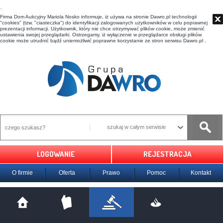
t
Firma Dom Aukcyjny Mariola Nosko informuje, iż używa na stronie Dawro.pl technologii
"cookies" (tzw. "ciasteczka") do identyfikacji zalogowanych użytkowników w celu poprawnej
prezentacji informacji. Użytkownik, który nie chce otrzymywać plików cookie, może zmienić
ustawienia swojej przeglądarki. Ostrzegamy, iż wyłączenie w przeglądarce obsługi plików
cookie może utrudnić bądź uniemożliwić poprawne korzystanie ze stron serwisu Dawro.pl .
szukaj w całym serwisie
LOGOWANIE
REJESTRACJA
O firmie
Oferta
Prawo
Pomoc
Kontakt