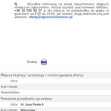
9)
Wszelkie informacje na temat nieruchomości objętych
niniejszym ogłoszeniem, można uzyskać pod numerem telefonu:
+48 32 555 02 37
w dni robocze od poniedziałku do piątku w
godzinach od 8:00 do 19:00, jak również drogą elektroniczną pod
adresem:
oferty@nginieruchomosci.pl
Drukuj:
Miejsce licytacji / przetargu / rozstrzygnięcia oferty:
Ulica:
Kod i miasto:
Województwo:
Położenie przedmiotu sprzedaży:
Ulica:
Al. Jana Pawła II
Kod i miasto:
Warszawa