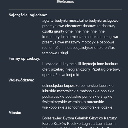
Najczęściej oglądane:
agd/rtv
budynki mieszkalne
budynki usługowo-
przemysłowe
ciężarowe
dostawcze
dostawy
działki
grunty orne
inne
inne
inne
inne
komputery
lokale mieszkalne
lokale usługowo-
przemysłowe
maszyny
motocykle
osobowe
ruchomości inne
specjalistyczne
telefon/fax
terenowe
usługi
Formy sprzedaży:
I licytacja
II licytacja
III licytacja
inne
konkurs
ofert
przetarg nieograniczony
Przetarg ofertowy
sprzedaż z wolnej reki
Województwa:
dolnośląskie
kujawsko-pomorskie
lubelskie
lubuskie
mazowieckie
małopolskie
opolskie
podkarpackie
podlaskie
pomorskie
śląskie
świętokrzyskie
warmińsko-mazurskie
wielkopolskie
zachodniopomorskie
łódzkie
Miasta:
Bolesławiec
Bytom
Gdańsk
Giżycko
Kartuzy
Kielce
Kraków
Kłodzko
Legnica
Lubin
Lublin