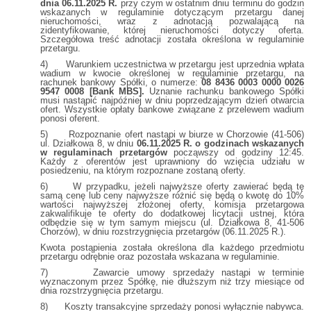
dnia 06.11.2025 R.
przy czym w ostatnim dniu terminu do godzin
wskazanych w regulaminie dotyczącym przetargu danej
nieruchomości, wraz z adnotacją pozwalającą na
zidentyfikowanie, której nieruchomości dotyczy oferta.
Szczegółowa treść adnotacji została określona w regulaminie
przetargu.
4) Warunkiem uczestnictwa w przetargu jest uprzednia wpłata
wadium w kwocie określonej w regulaminie przetargu, na
rachunek bankowy Spółki, o numerze:
08 8436 0003 0000 0026
9547 0008 [Bank MBS].
Uznanie rachunku bankowego Spółki
musi nastąpić najpóźniej w dniu poprzedzającym dzień otwarcia
ofert. Wszystkie opłaty bankowe związane z przelewem wadium
ponosi oferent.
5) Rozpoznanie ofert nastąpi w biurze w Chorzowie (41-506)
ul. Działkowa 8, w dniu
06.11.2025 R. o godzinach wskazanych
w regulaminach przetargów
począwszy od godziny 12:45.
Każdy z oferentów jest uprawniony do wzięcia udziału w
posiedzeniu, na którym rozpoznane zostaną oferty.
6) W przypadku, jeżeli najwyższe oferty zawierać będą tę
samą cenę lub ceny najwyższe różnić się będą o kwotę do 10%
wartości najwyższej złożonej oferty, komisja przetargowa
zakwalifikuje te oferty do dodatkowej licytacji ustnej, która
odbędzie się w tym samym miejscu (ul. Działkowa 8, 41-506
Chorzów), w dniu rozstrzygnięcia przetargów (06.11.2025 R.).
Kwota postąpienia została określona dla każdego przedmiotu
przetargu odrębnie oraz pozostała wskazana w regulaminie.
7) Zawarcie umowy sprzedaży nastąpi w terminie
wyznaczonym przez Spółkę, nie dłuższym niż trzy miesiące od
dnia rozstrzygnięcia przetargu.
8) Koszty transakcyjne sprzedaży ponosi wyłącznie nabywca.