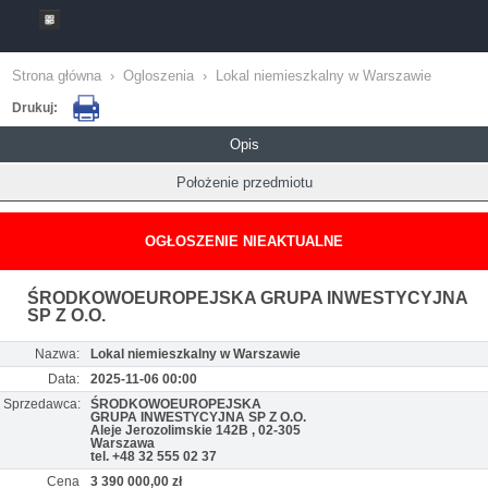
Strona główna
›
Ogloszenia
›
Lokal niemieszkalny w Warszawie
Drukuj:
Opis
Położenie przedmiotu
OGŁOSZENIE NIEAKTUALNE
ŚRODKOWOEUROPEJSKA GRUPA INWESTYCYJNA
SP Z O.O.
Nazwa:
Lokal niemieszkalny w Warszawie
Data:
2025-11-06 00:00
Sprzedawca:
ŚRODKOWOEUROPEJSKA
GRUPA INWESTYCYJNA SP Z O.O.
Aleje Jerozolimskie 142B , 02-305
Warszawa
tel. +48 32 555 02 37
Cena
3 390 000,00 zł