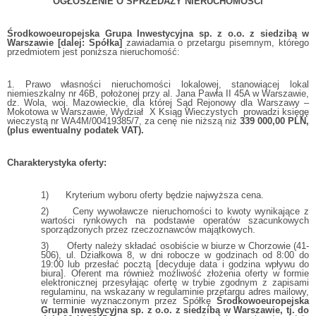
OGŁOSZENIE O SPRZEDAŻY NIERUCHOMOŚCI
Środkowoeuropejska Grupa Inwestycyjna sp. z o.o. z siedzibą w
Warszawie [dalej: Spółka]
zawiadamia o przetargu pisemnym, którego
przedmiotem jest poniższa nieruchomość:
1. Prawo własności nieruchomości lokalowej, stanowiącej lokal
niemieszkalny nr 46B, położonej przy al. Jana Pawła II 45A w Warszawie,
dz. Wola, woj. Mazowieckie, dla której Sąd Rejonowy dla Warszawy –
Mokotowa w Warszawie, Wydział X Ksiąg Wieczystych prowadzi księgę
wieczystą nr WA4M/00419385/7, za cenę nie niższą niż
339 000,00 PLN,
(plus ewentualny podatek VAT).
Charakterystyka oferty:
1) Kryterium wyboru oferty będzie najwyższa cena.
2) Ceny wywoławcze nieruchomości to kwoty wynikające z
wartości rynkowych na podstawie operatów szacunkowych
sporządzonych przez rzeczoznawców majątkowych.
3) Oferty należy składać osobiście w biurze w Chorzowie (41-
506), ul. Działkowa 8, w dni robocze w godzinach od 8:00 do
19:00 lub przesłać pocztą [decyduje data i godzina wpływu do
biura]. Oferent ma również możliwość złożenia oferty w formie
elektronicznej przesyłając ofertę w trybie zgodnym z zapisami
regulaminu, na wskazany w regulaminie przetargu adres mailowy,
w terminie wyznaczonym przez Spółkę
Środkowoeuropejska
Grupa Inwestycyjna sp. z o.o. z siedzibą w Warszawie, tj. do