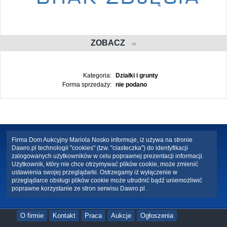
ZOBACZ
Kategoria:
Działki i grunty
Forma sprzedaży:
nie podano
Firma Dom Aukcyjny Mariola Nosko informuje, iż używa na stronie
Dawro.pl technologii "cookies" (tzw. "ciasteczka") do identyfikacji
zalogowanych użytkowników w celu poprawnej prezentacji informacji.
Użytkownik, który nie chce otrzymywać plików cookie, może zmienić
ustawienia swojej przeglądarki. Ostrzegamy iż wyłączenie w
przeglądarce obsługi plików cookie może utrudnić bądź uniemożliwić
poprawne korzystanie ze stron serwisu Dawro.pl .
O firmie
Kontakt
Praca
Aukcje
Ogłoszenia