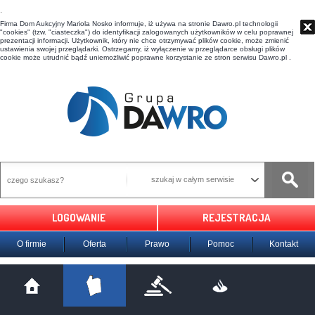
t
Firma Dom Aukcyjny Mariola Nosko informuje, iż używa na stronie Dawro.pl technologii
"cookies" (tzw. "ciasteczka") do identyfikacji zalogowanych użytkowników w celu poprawnej
prezentacji informacji. Użytkownik, który nie chce otrzymywać plików cookie, może zmienić
ustawienia swojej przeglądarki. Ostrzegamy, iż wyłączenie w przeglądarce obsługi plików
cookie może utrudnić bądź uniemożliwić poprawne korzystanie ze stron serwisu Dawro.pl .
szukaj w całym serwisie
LOGOWANIE
REJESTRACJA
O firmie
Oferta
Prawo
Pomoc
Kontakt