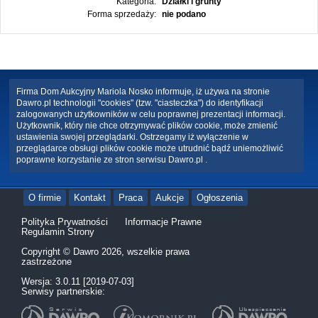
Kategoria:
Działki i grunty
Forma sprzedaży:
nie podano
Firma Dom Aukcyjny Mariola Nosko informuje, iż używa na stronie
Dawro.pl technologii "cookies" (tzw. "ciasteczka") do identyfikacji
zalogowanych użytkowników w celu poprawnej prezentacji informacji.
Użytkownik, który nie chce otrzymywać plików cookie, może zmienić
ustawienia swojej przeglądarki. Ostrzegamy iż wyłączenie w
przeglądarce obsługi plików cookie może utrudnić bądź uniemożliwić
poprawne korzystanie ze stron serwisu Dawro.pl .
O firmie
Kontakt
Praca
Aukcje
Ogłoszenia
Polityka Prywatności
Informacje Prawne
Regulamin Strony
Copyright © Dawro 2026, wszelkie prawa
zastrzeżone
Wersja: 3.0.11 [2019-07-03]
Serwisy partnerskie: