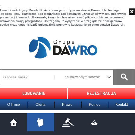
t
Firma Dom Aukcyjny Mariola Nosko informuje, iż używa na stronie Dawro.pl technologii
"cookies" (tzw. "ciasteczka") do identyfikacji zalogowanych użytkowników w celu poprawnej
prezentacji informacji. Użytkownik, który nie chce otrzymywać plików cookie, może zmienić
ustawienia swojej przeglądarki. Ostrzegamy, iż wyłączenie w przeglądarce obsługi plików
cookie może utrudnić bądź uniemożliwić poprawne korzystanie ze stron serwisu Dawro.pl .
szukaj w całym serwisie
LOGOWANIE
REJESTRACJA
O firmie
Oferta
Prawo
Pomoc
Kontakt