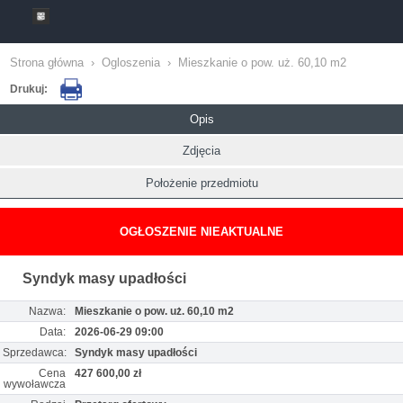
Strona główna
›
Ogloszenia
›
Mieszkanie o pow. uż. 60,10 m2
Drukuj:
Opis
Zdjęcia
Położenie przedmiotu
OGŁOSZENIE NIEAKTUALNE
Syndyk masy upadłości
Nazwa:
Mieszkanie o pow. uż. 60,10 m2
Data:
2026-06-29 09:00
Sprzedawca:
Syndyk masy upadłości
Cena
427 600,00 zł
wywoławcza