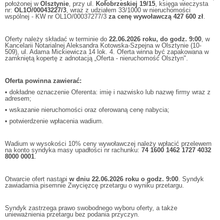
położonej w
Olsztynie
, przy ul.
Kołobrzeskiej 19/15
, księga wieczysta
nr:
OL1O/00043227/3
, wraz z udziałem 33/1000 w nieruchomości
wspólnej - KW nr OL1O/00037277/3
za cenę wywoławczą 427 600 zł
.
Oferty należy składać w terminie do
22.06.2026 roku, do godz. 9:00
, w
Kancelarii Notarialnej Aleksandra Kotowska-Szpejna w Olsztynie (10-
509), ul. Adama Mickiewicza 14 lok. 4. Oferta winna być zapakowana w
zamkniętą kopertę z adnotacją „Oferta - nieruchomość Olsztyn".
Oferta powinna zawierać:
• dokładne oznaczenie Oferenta: imię i nazwisko lub nazwę firmy wraz z
adresem;
• wskazanie nieruchomości oraz oferowaną cenę nabycia;
• potwierdzenie wpłacenia wadium.
Wadium w wysokości 10% ceny wywoławczej należy wpłacić przelewem
na konto syndyka masy upadłości nr rachunku:
74 1600 1462 1727 4032
8000 0001
.
Otwarcie ofert nastąpi
w dniu 22.06.2026 roku o godz. 9:00
. Syndyk
zawiadamia pisemnie Zwycięzcę przetargu o wyniku przetargu.
Syndyk zastrzega prawo swobodnego wyboru oferty, a także
unieważnienia przetargu bez podania przyczyn.