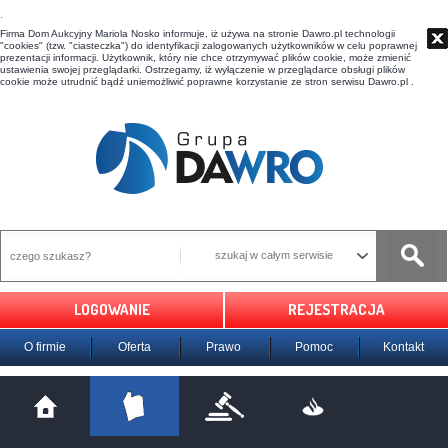
t
Firma Dom Aukcyjny Mariola Nosko informuje, iż używa na stronie Dawro.pl technologii
"cookies" (tzw. "ciasteczka") do identyfikacji zalogowanych użytkowników w celu poprawnej
prezentacji informacji. Użytkownik, który nie chce otrzymywać plików cookie, może zmienić
ustawienia swojej przeglądarki. Ostrzegamy, iż wyłączenie w przeglądarce obsługi plików
cookie może utrudnić bądź uniemożliwić poprawne korzystanie ze stron serwisu Dawro.pl .
szukaj w całym serwisie
LOGOWANIE
REJESTRACJA
O firmie
Oferta
Prawo
Pomoc
Kontakt