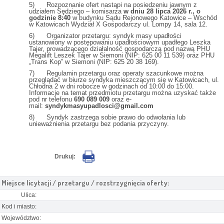
5) Rozpoznanie ofert nastąpi na posiedzeniu jawnym z
udziałem Sędziego – komisarza
w dniu 28 lipca 2026 r., o
godzinie 8:40
w budynku Sądu Rejonowego Katowice – Wschód
w Katowicach Wydział X Gospodarczy ul. Lompy 14, sala 12.
6) Organizator przetargu: syndyk masy upadłości
ustanowiony w postępowaniu upadłościowym upadłego Leszka
Tajer, prowadzącego działalność gospodarczą pod nazwą PHU
Megalift Leszek Tajer w Siemoni (NIP: 625 00 11 539) oraz PHU
„Trans Kop” w Siemoni (NIP: 625 20 38 169).
7) Regulamin przetargu oraz operaty szacunkowe można
przeglądać w biurze syndyka mieszczącym się w Katowicach, ul.
Chłodna 2 w dni robocze w godzinach od 10:00 do 15:00.
Informacje na temat przedmiotu przetargu można uzyskać także
pod nr telefonu
690 089 009
oraz e-
mail:
syndykmasyupadlosci@gmail.com
8) Syndyk zastrzega sobie prawo do odwołania lub
unieważnienia przetargu bez podania przyczyny.
Drukuj:
Miejsce licytacji / przetargu / rozstrzygnięcia oferty:
Ulica:
Kod i miasto:
Województwo: