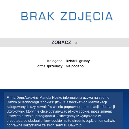
ZOBACZ
Kategoria:
Działki i grunty
Forma sprzedaży:
nie podano
Firma Dom Aukcyjny Mariola Nosko informuje, iż używa na stronie
Dawro.pl technologii "cookies" (tzw. "ciasteczka") do identyfikacji
zalogowanych użytkowników w celu poprawnej prezentacji informacji.
Użytkownik, który nie chce otrzymywać plików cookie, może zmienić
ustawienia swojej przeglądarki. Ostrzegamy iż wyłączenie w
przeglądarce obsługi plików cookie może utrudnić bądź uniemożliwić
poprawne korzystanie ze stron serwisu Dawro.pl .