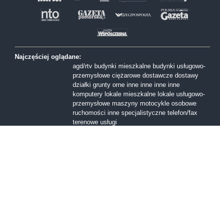
Najczęściej oglądane:
agd/rtv
budynki mieszkalne
budynki usługowo-
przemysłowe
ciężarowe
dostawcze
dostawy
działki
grunty orne
inne
inne
inne
inne
komputery
lokale mieszkalne
lokale usługowo-
przemysłowe
maszyny
motocykle
osobowe
ruchomości inne
specjalistyczne
telefon/fax
terenowe
usługi
Formy sprzedaży:
I licytacja
II licytacja
III licytacja
inne
konkurs
ofert
przetarg nieograniczony
Przetarg ofertowy
sprzedaż z wolnej reki
Województwa:
dolnośląskie
kujawsko-pomorskie
lubelskie
lubuskie
mazowieckie
małopolskie
opolskie
podkarpackie
podlaskie
pomorskie
śląskie
świętokrzyskie
warmińsko-mazurskie
wielkopolskie
zachodniopomorskie
łódzkie