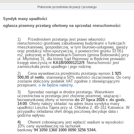
Położenie przedmiotu licytacji / przetargu
Syndyk masy upadłości
ogłasza pisemny przetarg ofertowy na sprzedaż nieruchomości
1) Przedmiotem przetargu jest prawo własności
nieruchomości gruntowej zabudowanej budynkami o funkcjach:
mieszkaniowej, gospodarczej, w tym biurowo-usługowej, garaży
oraz produkcji rolno-spożywczej, o powierzchni gruntu 33 051
m2, położonej w Bobrownikach-Siemoni (gmina Bobrowniki) przy
ul. Młyńskiej 31, dla której Sąd Rejonowy w Będzinie prowadzi
księgę wieczystą nr
KA1B/00001212/9
. Nieruchomość jest
zamieszkała przez upadłego i jego rodzinę.
2) Cena wywoławcza przedmiotu przetargu wynosi
1 925
500,00 zł netto
, stanowiąca 50% wartości oszacowania. Do ceny
zostanie doliczony podatek VAT zgodnie z obowiązującymi
przepisami
, o ile będzie należny.
3) Sprzedaż nastąpi w drodze przetargu. Warunkiem
uczestnictwa w przetargu jest złożenie pisemnej, wiążącej i
bezwarunkowej oferty w terminie
do 27 lipca 2026 r. do godz.
14:00
. Oferty należy składać na adres biura syndyka masy
upadłości Leszka Tajera przy ul. Chłodna 2, 40–311 Katowice. W
przypadku składania ofert drogą pocztową decyduje data i
godzina wpływu.
4)
Oferent zobowiązany jest wpłacić wadium w wysokości
10% ceny wywoławczej na rachunek
bankowy
94 1050 1360 1000 0090 3256 5344.