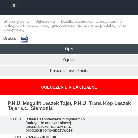
Strona główna
›
Ogloszenia
›
Działka zabudowana budynkami o
funkcjach: mieszkaniowej, gospodarczej, garaży oraz produkcji rolno-
spożywczej
Drukuj:
Opis
Zdjęcia
Położenie przedmiotu
OGŁOSZENIE NIEAKTUALNE
P.H.U. Megalift Leszek Tajer, P.H.U. Trans Kop Leszek
Tajer s.c., Siemonia
Nazwa:
Działka zabudowana budynkami o
funkcjach: mieszkaniowej,
gospodarczej, garaży oraz
produkcji rolno-spożywczej
Data:
2026-07-28 00:00