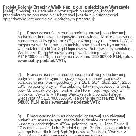
Projekt Kolonia Brzeziny Wielkie sp. z o.o. z siedzibą w Warszawie
[dalej: Spółka],
zawiadamia o przetargach pisemnych, których
przedmiotem są poniższe nieruchomości [każda z nieruchomości
sprzedawana jest oddzielnie w odrębnym przetargu]:
1) Prawo własności nieruchomości gruntowej zabudowanej
budynkiem handlowo usługowym, stanowiącej działkę oznaczoną
numerem geodezyjnym nr 57/1, położonej przy ul. Leonarda 7A w
miejscowości Piotrków Trybunalski, pow. Piotrków trybunalski,
woj. łódzkie, dla której Sąd Rejonowy w Piotrkowie Trybunalskim,
Wydział VI Ksiąg Wieczystych prowadzi księgę wieczystą nr
PT1P/00006562/5, za cenę nie niższą niż
385 007,00 PLN, (plus
ewentualny podatek VAT);
2) Prawo własności nieruchomości gruntowej zabudowanej
budynkiem produkcyjno-magazynowym, stanowiącej działki
oznaczone numerami geodezyjnymi 18/1, 20/4, 19/2, 21/4, 21/5,
18/3, położonej przy ul. Kaszubskiej 18 w miejscowości Słupsk,
pow. M. Słupsk woj. pomorskie, dla której Sąd Rejonowy w
Słupsku, Wydział VII Ksiąg Wieczystych prowadzi księgę
wieczystą nr SL1S/00053356/5, za cenę nie niższą niż
1 406
548,00
PLN, (plus ewentualny podatek VAT);
3) Prawo własności nieruchomości gruntowej zabudowanej
budynkiem mieszkalnym, stanowiącej działkę oznaczoną
numerem geodezyjnym 479/4, położonej przy ul. Jana Pawła II
17 w miejscowości Łąka Prudnicka, gm. Prudnik, pow. prudnicki,
woj. opolskie, dla której Sąd Rejonowy w Prudniku, Wydział V
Ksiąg Wieczystych prowadzi księgę wieczystą nr