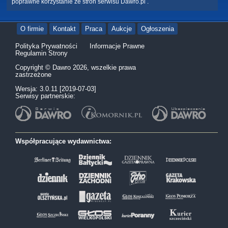
poprawne korzystanie ze stron serwisu Dawro.pl .
O firmie
Kontakt
Praca
Aukcje
Ogłoszenia
Polityka Prywatności
Informacje Prawne
Regulamin Strony
Copyright © Dawro 2026, wszelkie prawa
zastrzeżone
Wersja: 3.0.11 [2019-07-03]
Serwisy partnerskie:
Współpracujące wydawnictwa: