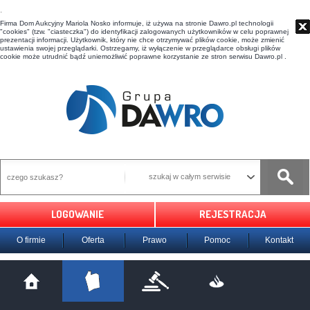
t
Firma Dom Aukcyjny Mariola Nosko informuje, iż używa na stronie Dawro.pl technologii
"cookies" (tzw. "ciasteczka") do identyfikacji zalogowanych użytkowników w celu poprawnej
prezentacji informacji. Użytkownik, który nie chce otrzymywać plików cookie, może zmienić
ustawienia swojej przeglądarki. Ostrzegamy, iż wyłączenie w przeglądarce obsługi plików
cookie może utrudnić bądź uniemożliwić poprawne korzystanie ze stron serwisu Dawro.pl .
szukaj w całym serwisie
LOGOWANIE
REJESTRACJA
O firmie
Oferta
Prawo
Pomoc
Kontakt