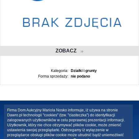
ZOBACZ
Kategoria:
Działki i grunty
Forma sprzedaży:
nie podano
Firma Dom Aukcyjny Mariola Nosko informuje, iż używa na stronie
Dawro.pl technologii "cookies" (tzw. "ciasteczka") do identyfikacji
zalogowanych użytkowników w celu poprawnej prezentacji informacji.
Użytkownik, który nie chce otrzymywać plików cookie, może zmienić
ustawienia swojej przeglądarki. Ostrzegamy iż wyłączenie w
przeglądarce obsługi plików cookie może utrudnić bądź uniemożliwić