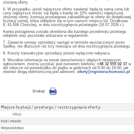
zostaną oferty.
6. W przypadku, jeżeli najwyższe oferty zawierać będą tę samą cenę lub
ceny najwyższe różnić się będą o kwotę do 10% wartości najwyższej
złożonej oferty, komisja przetargowa zakwalifikuje te oferty do dodatkowej
licytacji ustnej, która odbędzie się w tym samym miejscu (ul. Działkowa
8, 41-506 Chorzów), w dniu rozstrzygnięcia przetargów (16.07.2026 r.).
Kwota postąpienia została określona dla każdego przedmiotu przetargu
odrębnie oraz pozostała wskazana w regulaminie.
7. Zawarcie umowy sprzedaży nastąpi w terminie wyznaczonym przez
Spółkę, nie dłuższym niż trzy miesiące od dnia rozstrzygnięcia przetargu.
8. Koszty transakcyjne sprzedaży ponosi wyłącznie nabywca.
9. Wszelkie informacje na temat nieruchomości objętych niniejszym
ogłoszeniem, można uzyskać pod numerem telefonu:
+48 32 555 02 37
w
dni robocze od poniedziałku do piątku w godzinach od 8:00 do 19:00, jak
również drogą elektroniczną pod adresem:
oferty@nginieruchomosci.pl
Drukuj:
Miejsce licytacji / przetargu / rozstrzygnięcia oferty:
Ulica:
Kod i miasto:
Województwo: