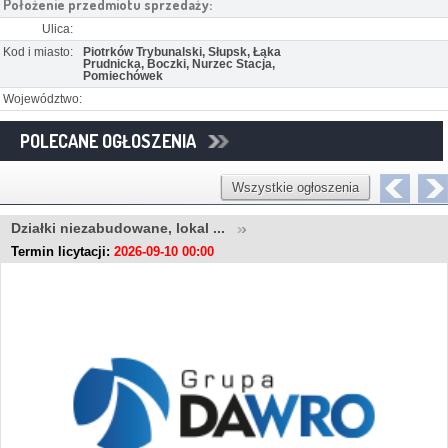
Położenie przedmiotu sprzedaży:
Ulica:
Kod i miasto:
Piotrków Trybunalski, Słupsk, Łąka
Prudnicka, Boczki, Nurzec Stacja,
Pomiechówek
Województwo:
POLECANE OGŁOSZENIA
Wszystkie ogłoszenia
Działki niezabudowane, lokal ...
Termin licytacji:
2026-09-10 00:00