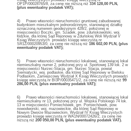
OP1P/00028765/8, za cenę nie niższą niż
334 128,00
PLN,
(plus ewentualny podatek VAT);
4) Prawo własności nieruchomości gruntowej zabudowanej
budynkiem mieszkalnym jednorodzinnym, stanowiącej działkę
oznaczoną numerem geodezyjnym 428/2, położonej w
miejscowości Boczki, gm. Szadek, pow. zduńskowolski, woj.
łódzkie, dla której Sąd Rejonowy w Zduńskiej Woli Wydział V
Ksiąg Wieczystych prowadzi księgę wieczystą nr
SR1Z/00020953/0, za cenę nie niższą niż
186 602,00
PLN, (plus
ewentualny podatek VAT);
5) Prawo własności nieruchomości lokalowej, stanowiącej lokal
niemieszkalny numer 2, położonej przy ul. Sportowej 139 lok. 2 w
miejscowości Nurzec-Stacja, gm. Nurzec Stacja, powiat
Siemiatycki, woj. podlaskie, dla której Sąd Rejonowy w Bielsku
Podlaskim, Zamiejscowy Wydział X Ksiąg Wieczystych prowadzi
księgę wieczystą nr BI3P/00035471/2, za cenę nie niższą niż
99
286,00
PLN, (plus ewentualny podatek VAT);
6) Prawo własności nieruchomości lokalowej, stanowiącej lokal
niemieszkalny nr 13, położonej przy ul. Wojska Polskiego 74 lok.
13 w miejscowości Pomiechówek, gm. Pomiechówek, pow.
nowodworski, woj. mazowieckie, dla której Sąd Rejonowy w
Nowym Dworze Mazowieckim, Wydział IV Ksiąg Wieczystych
prowadzi księgę wieczystą nr WA1N/00072426/2, za cenę nie
niższą niż
200 050,00
PLN, (plus ewentualny podatek VAT).