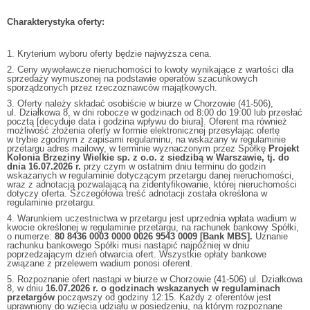
Charakterystyka oferty:
1. Kryterium wyboru oferty będzie najwyższa cena.
2. Ceny wywoławcze nieruchomości to kwoty wynikające z wartości dla
sprzedaży wymuszonej na podstawie operatów szacunkowych
sporządzonych przez rzeczoznawców majątkowych.
3. Oferty należy składać osobiście w biurze w Chorzowie (41-506),
ul. Działkowa 8, w dni robocze w godzinach od 8:00 do 19:00 lub przesłać
pocztą [decyduje data i godzina wpływu do biura]. Oferent ma również
możliwość złożenia oferty w formie elektronicznej przesyłając ofertę
w trybie zgodnym z zapisami regulaminu, na wskazany w regulaminie
przetargu adres mailowy, w terminie wyznaczonym przez Spółkę
Projekt
Kolonia Brzeziny Wielkie sp. z o.o. z siedzibą w Warszawie, tj. do
dnia 16.07.2026 r.
przy czym w ostatnim dniu terminu do godzin
wskazanych w regulaminie dotyczącym przetargu danej nieruchomości,
wraz z adnotacją pozwalającą na zidentyfikowanie, której nieruchomości
dotyczy oferta. Szczegółowa treść adnotacji została określona w
regulaminie przetargu.
4. Warunkiem uczestnictwa w przetargu jest uprzednia wpłata wadium w
kwocie określonej w regulaminie przetargu, na rachunek bankowy Spółki,
o numerze:
80 8436 0003 0000 0026 9543 0009
[Bank MBS].
Uznanie
rachunku bankowego Spółki musi nastąpić najpóźniej w dniu
poprzedzającym dzień otwarcia ofert. Wszystkie opłaty bankowe
związane z przelewem wadium ponosi oferent.
5. Rozpoznanie ofert nastąpi w biurze w Chorzowie (41-506) ul. Działkowa
8, w dniu
16.07.2026 r. o godzinach wskazanych w regulaminach
przetargów
począwszy od godziny 12:15. Każdy z oferentów jest
uprawniony do wzięcia udziału w posiedzeniu, na którym rozpoznane