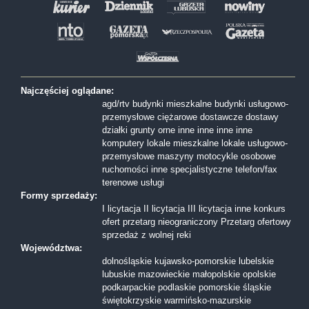
Najczęściej oglądane:
agd/rtv
budynki mieszkalne
budynki usługowo-
przemysłowe
ciężarowe
dostawcze
dostawy
działki
grunty orne
inne
inne
inne
inne
komputery
lokale mieszkalne
lokale usługowo-
przemysłowe
maszyny
motocykle
osobowe
ruchomości inne
specjalistyczne
telefon/fax
terenowe
usługi
Formy sprzedaży:
I licytacja
II licytacja
III licytacja
inne
konkurs
ofert
przetarg nieograniczony
Przetarg ofertowy
sprzedaż z wolnej reki
Województwa:
dolnośląskie
kujawsko-pomorskie
lubelskie
lubuskie
mazowieckie
małopolskie
opolskie
podkarpackie
podlaskie
pomorskie
śląskie
świętokrzyskie
warmińsko-mazurskie