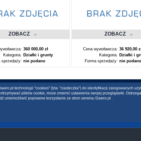
ZOBACZ
ZOBACZ
ywoławcza:
360 000,00 zł
Cena wywoławcza:
36 920,00 z
Kategoria:
Działki i grunty
Kategoria:
Działki i g
 sprzedaży:
nie podano
Forma sprzedaży:
nie podan
wro.pl technologii "cookies" (tzw. "ciasteczka") do identyfikacji zalogowanych uż
ce otrzymywać plików cookie, może zmienić ustawienia swojej przeglądarki. Ostrzeg
dź uniemożliwić poprawne korzystanie ze stron serwisu Dawro.pl .