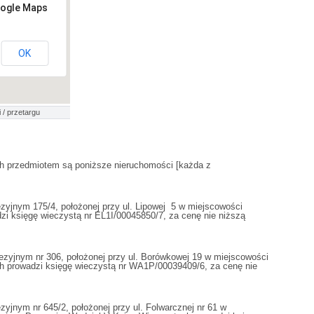
oogle Maps
OK
 / przetargu
ch przedmiotem są poniższe nieruchomości [każda z
jnym 175/4, położonej przy ul. Lipowej 5 w miejscowości
zi księgę wieczystą nr EL1I/00045850/7, za cenę nie niższą
yjnym nr 306, położonej przy ul. Borówkowej 19 w miejscowości
h prowadzi księgę wieczystą nr WA1P/00039409/6, za cenę nie
nym nr 645/2, położonej przy ul. Folwarcznej nr 61 w