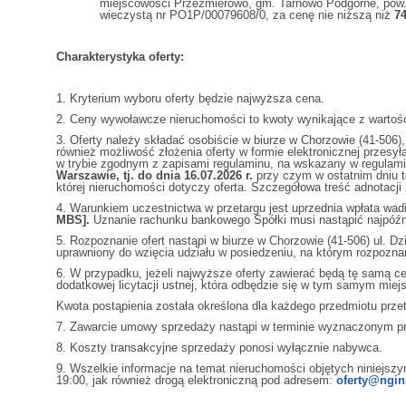
miejscowości Przeźmierowo, gm. Tarnowo Podgórne, pow. 
wieczystą nr PO1P/00079608/0, za cenę nie niższą niż
74
Charakterystyka oferty:
1. Kryterium wyboru oferty będzie najwyższa cena.
2. Ceny wywoławcze nieruchomości to kwoty wynikające z warto
3. Oferty należy składać osobiście w biurze w Chorzowie (41-506),
również możliwość złożenia oferty w formie elektronicznej przesyła
w trybie zgodnym z zapisami regulaminu, na wskazany w regulam
Warszawie, tj. do dnia 16.07.2026 r.
przy czym w ostatnim dniu t
której nieruchomości dotyczy oferta. Szczegółowa treść adnotacji 
4. Warunkiem uczestnictwa w przetargu jest uprzednia wpłata wad
MBS].
Uznanie rachunku bankowego Spółki musi nastąpić najpóźni
5. Rozpoznanie ofert nastąpi w biurze w Chorzowie (41-506) ul. D
uprawniony do wzięcia udziału w posiedzeniu, na którym rozpoznan
6. W przypadku, jeżeli najwyższe oferty zawierać będą tę samą ce
dodatkowej licytacji ustnej, która odbędzie się w tym samym miejs
Kwota postąpienia została określona dla każdego przedmiotu prze
7. Zawarcie umowy sprzedaży nastąpi w terminie wyznaczonym prze
8. Koszty transakcyjne sprzedaży ponosi wyłącznie nabywca.
9. Wszelkie informacje na temat nieruchomości objętych niniej
19:00, jak również drogą elektroniczną pod adresem:
oferty@ngin