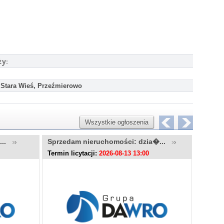
ży:
 Stara Wieś, Przeźmierowo
Wszystkie ogłoszenia
u...
Sprzedam nieruchomości: dzia�...
Sprzed
Termin licytacji:
2026-08-13 13:00
Termin l