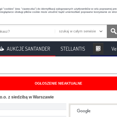
i "cookies" (tzw. "ciasteczka") do identyfikacji zalogowanych użytkowników w celu poprawnej prez
przeglądarce obsługi plików cookie może utrudnić bądź uniemożliwić poprawne korzystanie ze stron
szukaj w całym serwisie
AUKCJE SANTANDER
STELLANTIS
Ve
OGŁOSZENIE NIEAKTUALNE
.o. z siedzibą w Warszawie