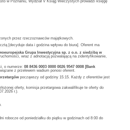
asto w Poznaniu, Wydział V Ksiąg Wieczystych prowadzi księgę
dzonych przez rzeczoznawców majątkowych.
cztą [decyduje data i godzina wpływu do biura]. Oferent ma
oeuropejska Grupa Inwestycyjna sp. z o.o. z siedzibą w
uchomości, wraz z adnotacją pozwalającą na zidentyfikowanie,
ki, o numerze:
08 8436 0003 0000 0026 9547 0008
[Bank
związane z przelewem wadium ponosi oferent.
przetargów
począwszy od godziny 15:15. Każdy z oferentów jest
żonej oferty, komisja przetargowa zakwalifikuje te oferty do
7.2026 r.).
.
ni robocze od poniedziałku do piątku w godzinach od 8:00 do