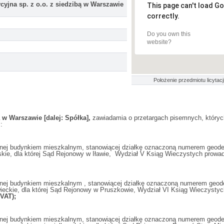
yjna sp. z o.o. z siedzibą w Warszawie
This page can't load G
correctly.
Do you own this
website?
Położenie przedmiotu licytacji
 w Warszawie [dalej: Spółka],
zawiadamia o przetargach pisemnych, który
:
j budynkiem mieszkalnym, stanowiącej działkę oznaczoną numerem geodezy
skie, dla której Sąd Rejonowy w Iławie, Wydział V Ksiąg Wieczystych prowad
j budynkiem mieszkalnym , stanowiącej działkę oznaczoną numerem geodez
eckie, dla której Sąd Rejonowy w Pruszkowie, Wydział VI Ksiąg Wieczystyc
VAT);
j budynkiem mieszkalnym, stanowiącej działkę oznaczoną numerem geodezyj