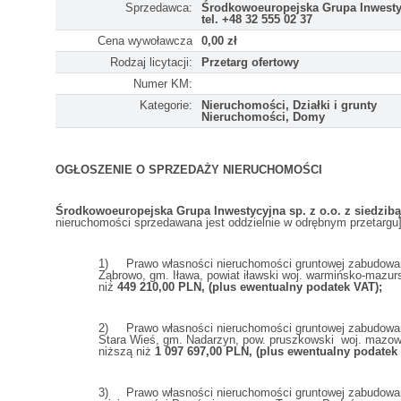
Sprzedawca:
Środkowoeuropejska Grupa Inwestyc
tel. +48 32 555 02 37
Cena wywoławcza
0,00 zł
Rodzaj licytacji:
Przetarg ofertowy
Numer KM:
Kategorie:
Nieruchomości, Działki i grunty
Nieruchomości, Domy
OGŁOSZENIE O SPRZEDAŻY NIERUCHOMOŚCI
Środkowoeuropejska Grupa Inwestycyjna sp. z o.o. z siedzibą
nieruchomości sprzedawana jest oddzielnie w odrębnym przetargu]
1) Prawo własności nieruchomości gruntowej zabudowane
Ząbrowo, gm. Iława, powiat iławski woj. warmińsko-mazur
niż
449 210,00 PLN, (plus ewentualny podatek VAT);
2) Prawo własności nieruchomości gruntowej zabudowane
Stara Wieś, gm. Nadarzyn, pow. pruszkowski woj. mazowi
niższą niż
1 097 697,00
PLN, (plus ewentualny podatek 
3) Prawo własności nieruchomości gruntowej zabudowane