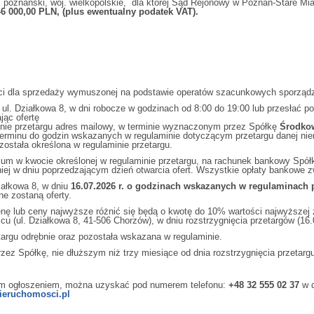
poznański, woj. wielkopolskie, dla której Sąd Rejonowy w Poznań-Stare Mi
6 000,00
PLN, (plus ewentualny podatek VAT).
ści dla sprzedaży wymuszonej na podstawie operatów szacunkowych sporzą
 ul. Działkowa 8, w dni robocze w godzinach od 8:00 do 19:00 lub przesłać po
jąc ofertę
inie przetargu adres mailowy, w terminie wyznaczonym przez Spółkę
Środkow
erminu do godzin wskazanych w regulaminie dotyczącym przetargu danej nier
została określona w regulaminie przetargu.
ium w kwocie określonej w regulaminie przetargu, na rachunek bankowy Spół
ej w dniu poprzedzającym dzień otwarcia ofert. Wszystkie opłaty bankowe 
ziałkowa 8, w dniu
16.07.2026 r. o godzinach wskazanych w regulaminach 
e zostaną oferty.
nę lub ceny najwyższe różnić się będą o kwotę do 10% wartości najwyższej zło
cu (ul. Działkowa 8, 41-506 Chorzów), w dniu rozstrzygnięcia przetargów (16.0
targu odrębnie oraz pozostała wskazana w regulaminie.
z Spółkę, nie dłuższym niż trzy miesiące od dnia rozstrzygnięcia przetargu
szym ogłoszeniem, można uzyskać pod numerem telefonu:
+48 32 555 02 37
w d
ieruchomosci.pl