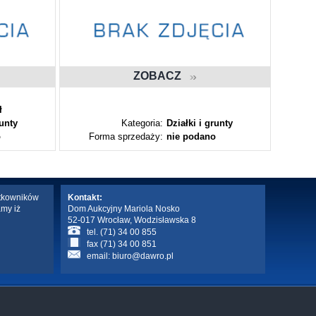
ZOBACZ
ł
runty
Kategoria:
Działki i grunty
o
Forma sprzedaży:
nie podano
Fo
ytkowników
Kontakt:
amy iż
Dom Aukcyjny Mariola Nosko
52-017 Wrocław, Wodzisławska 8
tel. (71) 34 00 855
fax (71) 34 00 851
email:
biuro@dawro.pl