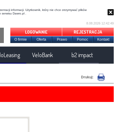
entacji informacji. Użytkownik, który nie chce otrzymywać plików
 serwisu Dawro.pl .
8.08.2026 12:42:50
LOGOWANIE
REJESTRACJA
O firmie
Oferta
Prawo
Pomoc
Kontakt
loLeasing
VeloBank
b2 impact
Drukuj: