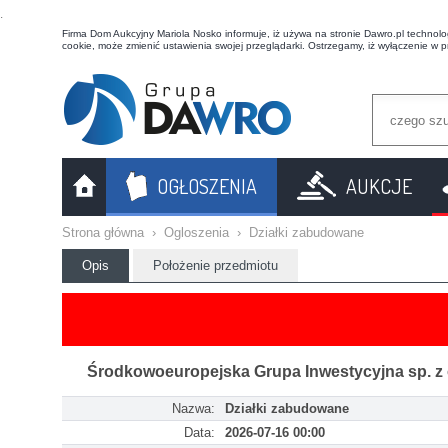
t
Firma Dom Aukcyjny Mariola Nosko informuje, iż używa na stronie Dawro.pl technologi
cookie, może zmienić ustawienia swojej przeglądarki. Ostrzegamy, iż wyłączenie w 
OGŁOSZENIA
AUKCJE
Strona główna
›
Ogloszenia
›
Działki zabudowane
Opis
Położenie przedmiotu
Środkowoeuropejska Grupa Inwestycyjna sp. z o
Nazwa:
Działki zabudowane
Data:
2026-07-16 00:00