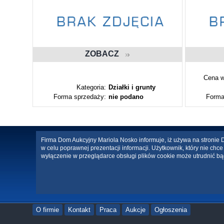
ZOBACZ
Cena w
ty
Kategoria:
Działki i grunty
Forma sprzedaży:
nie podano
Forma
Firma Dom Aukcyjny Mariola Nosko informuje, iż używa na stronie Da
w celu poprawnej prezentacji informacji. Użytkownik, który nie ch
wyłączenie w przeglądarce obsługi plików cookie może utrudnić bą
O firmie
Kontakt
Praca
Aukcje
Ogłoszenia