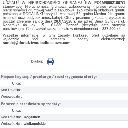
UDZIAŁU W NIERUCHOMOŚCI OPISANEJ KW
PO1M/00021067/1
stanowiącej Nieruchomość gruntową zabudowaną - prawo własności
nieruchomości gruntowej wraz z zabudową jako częścią składową gruntu
położoną w ROGALINKU przy ul. Mostowej 52, gmina Mosina (dz. gruntu
nr 537/2 oraz budynek mieszkalny). Oferty pisemne (składane wyłącznie
pocztą) zbierane są
do dnia 28.07.2026 r.
na adres Biura Syndyka ul.
Kopernika 4a lok. 15 61-880 Poznań (decyduje data stempla
pocztowego). Cena wywoławcza udziału w nieruchomości –
227 200 zł
.
Wszelkie informacje, w tym zasady konkursu ofert udzielane są
wyłącznie pod adresem poczty elektronicznej:
sondej@doradztwoupadlosciowe.com
Drukuj:
Miejsce licytacji / przetargu / rozstrzygnięcia oferty:
Ulica:
Kod i miasto:
Województwo:
Położenie przedmiotu sprzedaży:
Ulica:
Kod i miasto:
Rogalinek
Województwo:
wielkopolskie