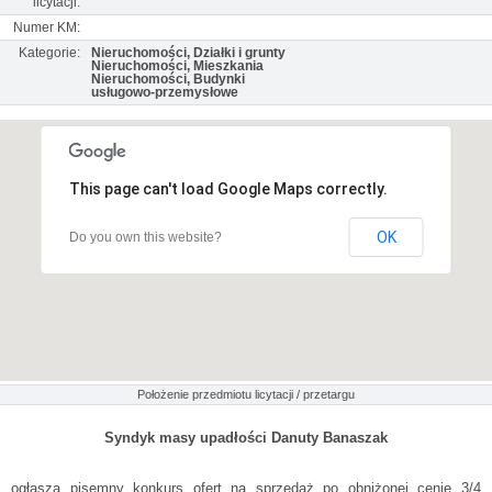
licytacji:
Numer KM:
Kategorie:
Nieruchomości, Działki i grunty
Nieruchomości, Mieszkania
Nieruchomości, Budynki
usługowo-przemysłowe
This page can't load Google Maps correctly.
OK
Do you own this website?
Położenie przedmiotu licytacji / przetargu
Syndyk masy upadłości Danuty Banaszak
ogłasza pisemny konkurs ofert na sprzedaż po obniżonej cenie 3/4