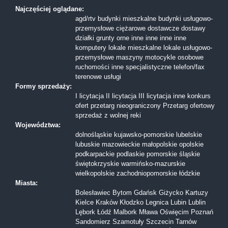
Najczęściej oglądane:
agd/rtv
budynki mieszkalne
budynki usługowo-
przemysłowe
ciężarowe
dostawcze
dostawy
działki
grunty orne
inne
inne
inne
inne
komputery
lokale mieszkalne
lokale usługowo-
przemysłowe
maszyny
motocykle
osobowe
ruchomości inne
specjalistyczne
telefon/fax
terenowe
usługi
Formy sprzedaży:
I licytacja
II licytacja
III licytacja
inne
konkurs
ofert
przetarg nieograniczony
Przetarg ofertowy
sprzedaż z wolnej reki
Województwa:
dolnośląskie
kujawsko-pomorskie
lubelskie
lubuskie
mazowieckie
małopolskie
opolskie
podkarpackie
podlaskie
pomorskie
śląskie
świętokrzyskie
warmińsko-mazurskie
wielkopolskie
zachodniopomorskie
łódzkie
Miasta:
Bolesławiec
Bytom
Gdańsk
Giżycko
Kartuzy
Kielce
Kraków
Kłodzko
Legnica
Lubin
Lublin
Lębork
Łódź
Malbork
Mława
Oświęcim
Poznań
Sandomierz
Szamotuły
Szczecin
Tarnów