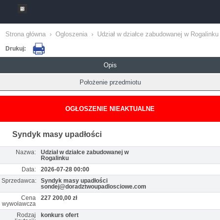
Strona główna
›
Ogloszenia
›
Udział w działce zabudowanej w Rogalinku
Drukuj:
Opis
Położenie przedmiotu
OGŁOSZENIE NIEAKTUALNE
Syndyk masy upadłości
Nazwa:
Udział w działce zabudowanej w
Rogalinku
Data:
2026-07-28 00:00
Sprzedawca:
Syndyk masy upadłości
sondej@doradztwoupadlosciowe.com
Cena
227 200,00 zł
wywoławcza
Rodzaj
konkurs ofert