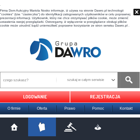
t
Firma Dom Aukcyjny Mariola Nosko informuje, iż używa na stronie Dawro.pl technologii
"cookies" (tzw. "ciasteczka") do identyfikacji zalogowanych użytkowników w celu poprawnej
prezentacji informacji. Użytkownik, który nie chce otrzymywać plików cookie, może zmienić
ustawienia swojej przeglądarki. Ostrzegamy, iż wyłączenie w przeglądarce obsługi plików
cookie może utrudnić bądź uniemożliwić poprawne korzystanie ze stron serwisu Dawro.pl .
szukaj w całym serwisie
LOGOWANIE
REJESTRACJA
O firmie
Oferta
Prawo
Pomoc
Kontakt