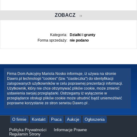
ZOBACZ
Kategoria:
Działki i grunty
Forma sprzedaży:
nie podano
Firma Dom Aukcyjny Mariola Nosko informuje, iż używa na stronie
Dawro.pl technologii "cookies" (tzw. "ciasteczka") do identyfikacji
zalogowanych użytkowników w celu poprawnej prezentacji informacji.
Użytkownik, który nie chce otrzymywać plików cookie, może zmienić
ustawienia swojej przeglądarki. Ostrzegamy iż wyłączenie w
przeglądarce obsługi plików cookie może utrudnić bądź uniemożliwić
poprawne korzystanie ze stron serwisu Dawro.pl .
O firmie
Kontakt
Praca
Aukcje
Ogłoszenia
Polityka Prywatności
Informacje Prawne
Regulamin Strony