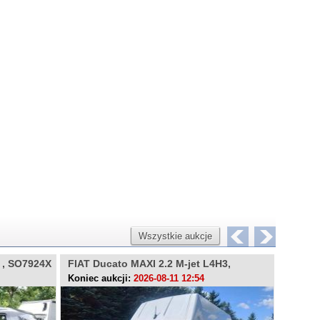
Wszystkie aukcje
X , SO7924X
FIAT Ducato MAXI 2.2 M-jet L4H3,
OPEL M
WE9A350
Koniec aukcji:
2026-08-11 12:54
Koniec 