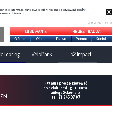
entacji informacji. Użytkownik, który nie chce otrzymywać plików
 serwisu Dawro.pl .
6.08.2026 3:39:09
LOGOWANIE
REJESTRACJA
O firmie
Oferta
Prawo
Pomoc
Kontakt
loLeasing
VeloBank
b2 impact
Pytania proszę kierować
do działu obsługi klienta.
aukcje@dawro.pl
LEM
tel. 71 345 07 07