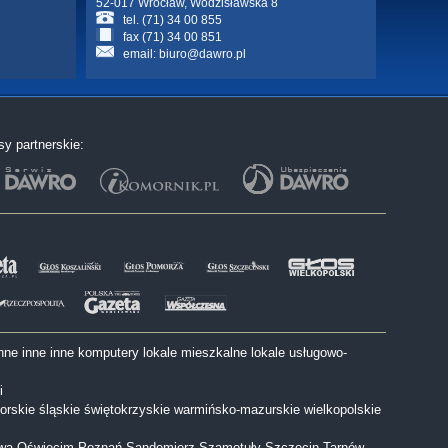
52-017 Wrocław, Wodzisławska 8
tel. (71) 34 00 855
fax (71) 34 00 851
email:
biuro@dawro.pl
sy partnerskie:
nne
inne
inne
komputery
lokale mieszkalne
lokale usługowo-
i
orskie
śląskie
świętokrzyskie
warmińsko-mazurskie
wielkopolskie
wa
Oświęcim
Poznań
Sandomierz
Szamotuły
Szczecin
Tarnów