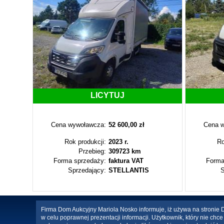
LICYTUJ
Cena wywoławcza:
52 600,00 zł
Cena w
Rok produkcji:
2023 r.
Ro
Przebieg:
309723 km
Forma sprzedaży:
faktura VAT
Forma
Sprzedający:
STELLANTIS
S
Firma Dom Aukcyjny Mariola Nosko informuje, iż używa na stronie Da
w celu poprawnej prezentacji informacji. Użytkownik, który nie ch