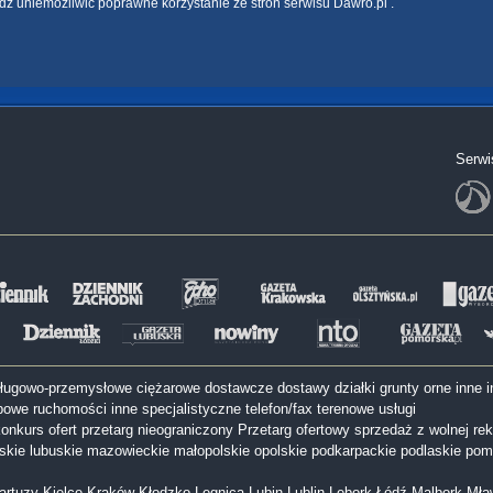
dź uniemożliwić poprawne korzystanie ze stron serwisu Dawro.pl .
Serwi
sługowo-przemysłowe
ciężarowe
dostawcze
dostawy
działki
grunty orne
inne
i
bowe
ruchomości inne
specjalistyczne
telefon/fax
terenowe
usługi
onkurs ofert
przetarg nieograniczony
Przetarg ofertowy
sprzedaż z wolnej rek
lskie
lubuskie
mazowieckie
małopolskie
opolskie
podkarpackie
podlaskie
pom
artuzy
Kielce
Kraków
Kłodzko
Legnica
Lubin
Lublin
Lębork
Łódź
Malbork
Mła