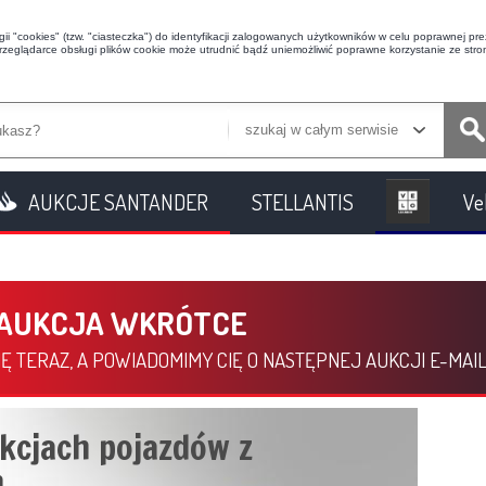
i "cookies" (tzw. "ciasteczka") do identyfikacji zalogowanych użytkowników w celu poprawnej prez
przeglądarce obsługi plików cookie może utrudnić bądź uniemożliwić poprawne korzystanie ze stron
szukaj w całym serwisie
AUKCJE SANTANDER
STELLANTIS
Ve
 AUKCJA WKRÓTCE
Ę TERAZ, A POWIADOMIMY CIĘ O NASTĘPNEJ AUKCJI E-MAI
kcjach pojazdów z
.