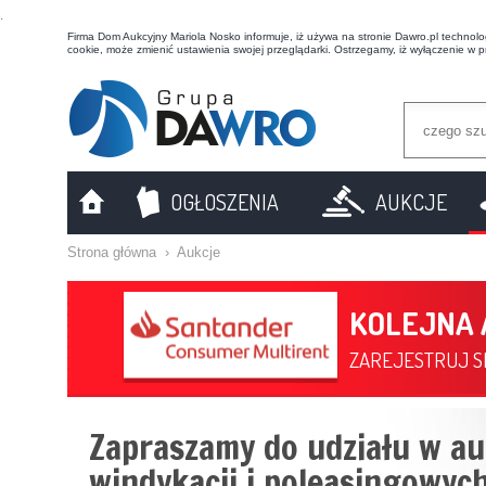
t
Firma Dom Aukcyjny Mariola Nosko informuje, iż używa na stronie Dawro.pl technologi
cookie, może zmienić ustawienia swojej przeglądarki. Ostrzegamy, iż wyłączenie w 
OGŁOSZENIA
AUKCJE
Strona główna
›
Aukcje
KOLEJNA
ZAREJESTRUJ SI
Zapraszamy do udziału w au
windykacji i poleasingowych