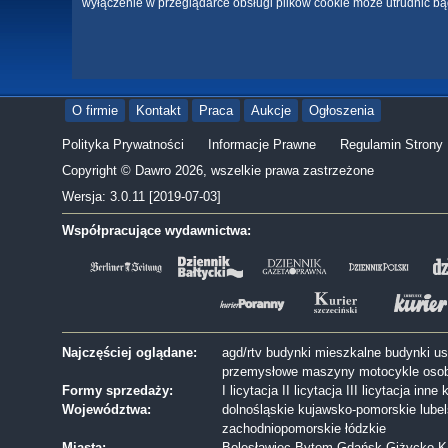
wyłączenie w przeglądarce obsługi plików cookie może utrudnić bą
O firmie
Kontakt
Praca
Aukcje
Ogłoszenia
Polityka Prywatności
Informacje Prawne
Regulamin Strony
Copyright © Dawro 2026, wszelkie prawa zastrzeżone
Wersja: 3.0.11 [2019-07-03]
Współpracujące wydawnictwa:
Najczęściej oglądane:
agd/rtv
budynki mieszkalne
budynki u
przemysłowe
maszyny
motocykle
oso
Formy sprzedaży:
I licytacja
II licytacja
III licytacja
inne
k
Województwa:
dolnośląskie
kujawsko-pomorskie
lube
zachodniopomorskie
łódzkie
Miasta:
Bolesławiec
Bytom
Gdańsk
Giżycko
K