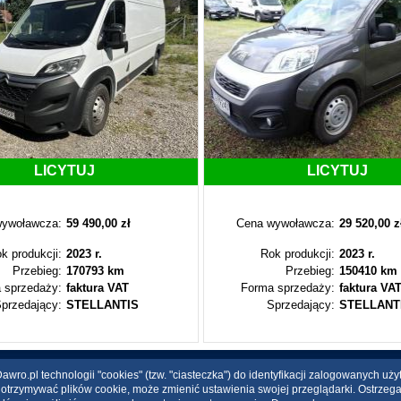
LICYTUJ
LICYTUJ
ywoławcza:
59 490,00 zł
Cena wywoławcza:
29 520,00 z
k produkcji:
2023 r.
Rok produkcji:
2023 r.
Przebieg:
170793 km
Przebieg:
150410 km
 sprzedaży:
faktura VAT
Forma sprzedaży:
faktura VA
przedający:
STELLANTIS
Sprzedający:
STELLANT
wro.pl technologii "cookies" (tzw. "ciasteczka") do identyfikacji zalogowanych uż
ce otrzymywać plików cookie, może zmienić ustawienia swojej przeglądarki. Ostrzeg