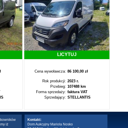
LICYTUJ
ł
Cena wywoławcza:
86 100,00 zł
Cen
Rok produkcji:
2023 r.
Przebieg:
107488 km
T
Forma sprzedaży:
faktura VAT
Fo
IS
Sprzedający:
STELLANTIS
ytkowników
Kontakt:
amy iż
Dom Aukcyjny Mariola Nosko