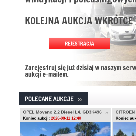
KOLEJNA AUKCJA WKRÓTCE
REJESTRACJA
Zarejestruj się już dzisiaj w naszym ser
aukcji e-mailem.
POLECANE AUKCJE
..,
OPEL Movano 2.2 Diesel L4, GD3K496
CITROEN 
LU446R
Koniec aukcji:
2026-08-11 12:40
Koniec auk