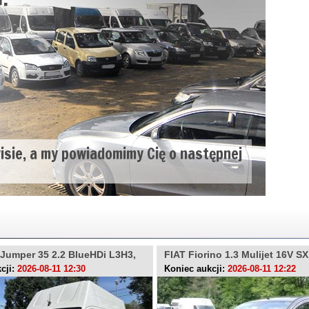
wisie, a my powiadomimy Cię o następnej
Jumper 35 2.2 BlueHDi L3H3,
FIAT Fiorino 1.3 Mulijet 16V S
R
cji:
2026-08-11 12:30
Koniec aukcji:
2026-08-11 12:22