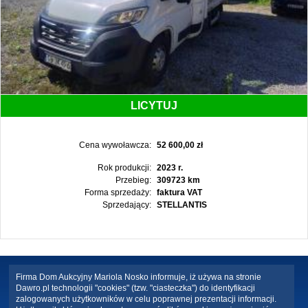
LICYTUJ
Cena wywoławcza:
52 600,00 zł
Rok produkcji:
2023 r.
Przebieg:
309723 km
Forma sprzedaży:
faktura VAT
Sprzedający:
STELLANTIS
Firma Dom Aukcyjny Mariola Nosko informuje, iż używa na stronie
Dawro.pl technologii "cookies" (tzw. "ciasteczka") do identyfikacji
zalogowanych użytkowników w celu poprawnej prezentacji informacji.