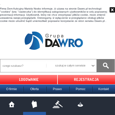
t
Firma Dom Aukcyjny Mariola Nosko informuje, iż używa na stronie Dawro.pl technologii
"cookies" (tzw. "ciasteczka") do identyfikacji zalogowanych użytkowników w celu poprawnej
prezentacji informacji. Użytkownik, który nie chce otrzymywać plików cookie, może zmienić
ustawienia swojej przeglądarki. Ostrzegamy, iż wyłączenie w przeglądarce obsługi plików
cookie może utrudnić bądź uniemożliwić poprawne korzystanie ze stron serwisu Dawro.pl .
szukaj w całym serwisie
LOGOWANIE
REJESTRACJA
O firmie
Oferta
Prawo
Pomoc
Kontakt