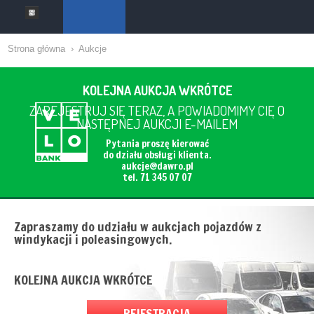
Strona główna
›
Aukcje
KOLEJNA AUKCJA WKRÓTCE
ZAREJESTRUJ SIĘ TERAZ, A POWIADOMIMY CIĘ O
NASTĘPNEJ AUKCJI E-MAILEM
Pytania proszę kierować
do działu obsługi klienta.
aukcje@dawro.pl
tel. 71 345 07 07
Zapraszamy do udziału w aukcjach pojazdów z
windykacji i poleasingowych.
KOLEJNA AUKCJA WKRÓTCE
REJESTRACJA