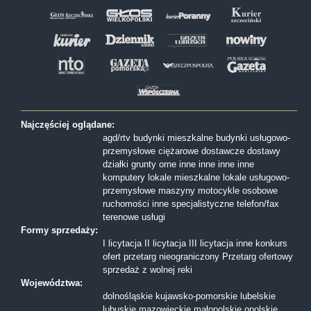
Najczęściej oglądane:
agd/rtv
budynki mieszkalne
budynki usługowo-
przemysłowe
ciężarowe
dostawcze
dostawy
działki
grunty orne
inne
inne
inne
inne
komputery
lokale mieszkalne
lokale usługowo-
przemysłowe
maszyny
motocykle
osobowe
ruchomości inne
specjalistyczne
telefon/fax
terenowe
usługi
Formy sprzedaży:
I licytacja
II licytacja
III licytacja
inne
konkurs
ofert
przetarg nieograniczony
Przetarg ofertowy
sprzedaż z wolnej reki
Województwa:
dolnośląskie
kujawsko-pomorskie
lubelskie
lubuskie
mazowieckie
małopolskie
opolskie