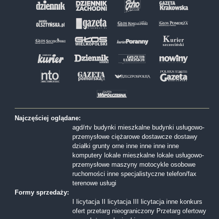
Najczęściej oglądane:
agd/rtv
budynki mieszkalne
budynki usługowo-
przemysłowe
ciężarowe
dostawcze
dostawy
działki
grunty orne
inne
inne
inne
inne
komputery
lokale mieszkalne
lokale usługowo-
przemysłowe
maszyny
motocykle
osobowe
ruchomości inne
specjalistyczne
telefon/fax
terenowe
usługi
Formy sprzedaży:
I licytacja
II licytacja
III licytacja
inne
konkurs
ofert
przetarg nieograniczony
Przetarg ofertowy