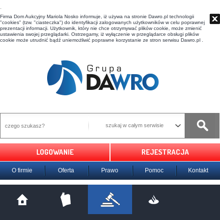
t
Firma Dom Aukcyjny Mariola Nosko informuje, iż używa na stronie Dawro.pl technologii
"cookies" (tzw. "ciasteczka") do identyfikacji zalogowanych użytkowników w celu poprawnej
prezentacji informacji. Użytkownik, który nie chce otrzymywać plików cookie, może zmienić
ustawienia swojej przeglądarki. Ostrzegamy, iż wyłączenie w przeglądarce obsługi plików
cookie może utrudnić bądź uniemożliwić poprawne korzystanie ze stron serwisu Dawro.pl .
szukaj w całym serwisie
LOGOWANIE
REJESTRACJA
O firmie
Oferta
Prawo
Pomoc
Kontakt