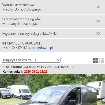
Warunki uczestnictwa
w aukcji Domu Aukcyjnego
Przedmioty można oglądać
w podanych lokalizacjach
Regulamin i zasady aukcji STELLANTIS
INFORMACJA O AUKCJACH:
+48 71 345 07 07,
aukcje@dawro.pl
FIAT Fiorino 1.3 Mulijet 16V SX , SO7924X
Koniec aukcji:
2026-08-11 12:22