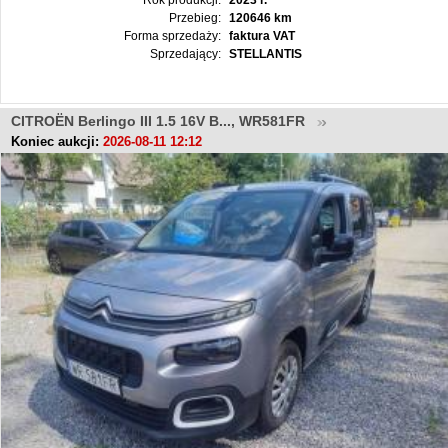
Rok produkcji:
2023 r.
Przebieg:
120646 km
Forma sprzedaży:
faktura VAT
Sprzedający:
STELLANTIS
CITROËN Berlingo III 1.5 16V B..., WR581FR
Koniec aukcji:
2026-08-11 12:12