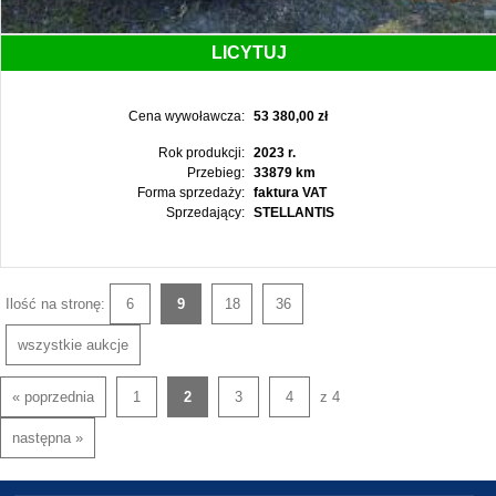
LICYTUJ
Cena wywoławcza:
53 380,00 zł
Rok produkcji:
2023 r.
Przebieg:
33879 km
Forma sprzedaży:
faktura VAT
Sprzedający:
STELLANTIS
Ilość na stronę:
6
9
18
36
wszystkie aukcje
« poprzednia
1
2
3
4
z 4
następna »