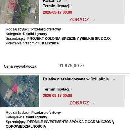
Karsznice
Termin licytacji:
2026-09-17 00:00
ZOBACZ
Rodzaj licytacji:
Przetarg ofertowy
Kategoria:
Działki i grunty
Sprzedający:
PROJEKT KOLONIA BRZEZINY WIELKIE SP. Z O.O.
Położenie przedmiotu:
Karsznice
91 975,00 zł
Cena wywoławcza:
Działka niezabudowana w Dziuplinie
Termin licytacji:
2026-09-17 00:00
ZOBACZ
Rodzaj licytacji:
Przetarg ofertowy
Kategoria:
Działki i grunty
Sprzedający:
REDMILE INVESTMENTS SPÓŁKA Z OGRANICZONĄ
ODPOWIEDZIALNOŚCIĄ