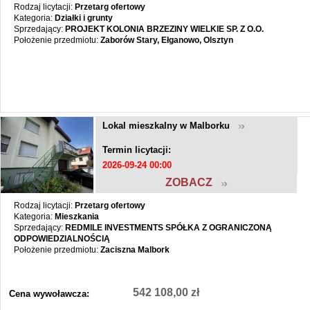
Rodzaj licytacji:
Przetarg ofertowy
Kategoria:
Działki i grunty
Sprzedający:
PROJEKT KOLONIA BRZEZINY WIELKIE SP. Z O.O.
Położenie przedmiotu:
Zaborów Stary, Ełganowo, Olsztyn
Lokal mieszkalny w Malborku
Termin licytacji:
2026-09-24 00:00
ZOBACZ
Rodzaj licytacji:
Przetarg ofertowy
Kategoria:
Mieszkania
Sprzedający:
REDMILE INVESTMENTS SPÓŁKA Z OGRANICZONĄ
ODPOWIEDZIALNOŚCIĄ
Położenie przedmiotu:
Zaciszna Malbork
542 108,00 zł
Cena wywoławcza: