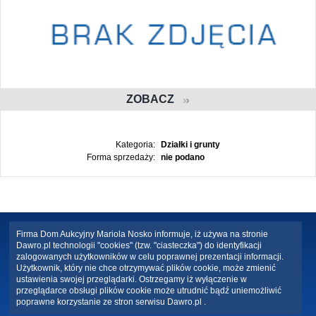
ZOBACZ
Kategoria:
Działki i grunty
Forma sprzedaży:
nie podano
Firma Dom Aukcyjny Mariola Nosko informuje, iż używa na stronie
Dawro.pl technologii "cookies" (tzw. "ciasteczka") do identyfikacji
zalogowanych użytkowników w celu poprawnej prezentacji informacji.
Użytkownik, który nie chce otrzymywać plików cookie, może zmienić
ustawienia swojej przeglądarki. Ostrzegamy iż wyłączenie w
przeglądarce obsługi plików cookie może utrudnić bądź uniemożliwić
poprawne korzystanie ze stron serwisu Dawro.pl .