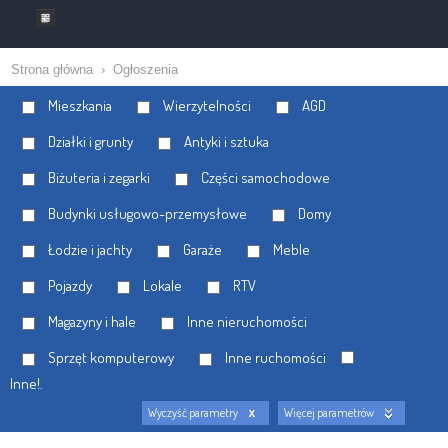
Strona główna
›
Ogłoszenia
Mieszkania
Wierzytelności
AGD
Działki i grunty
Antyki i sztuka
Biżuteria i zegarki
Części samochodowe
Budynki usługowo-przemysłowe
Domy
Łodzie i jachty
Garaże
Meble
Pojazdy
Lokale
RTV
Magazyny i hale
Inne nieruchomości
Sprzęt komputerowy
Inne ruchomości
Inne!.
Wyczyść parametry
Więcej parametrów