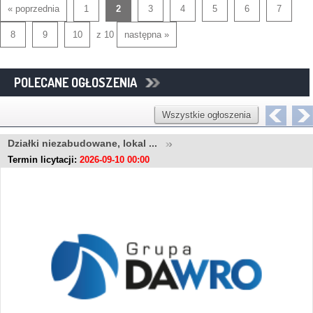
« poprzednia
1
2
3
4
5
6
7
8
9
10
z 10
następna »
POLECANE OGŁOSZENIA
Wszystkie ogłoszenia
Działki niezabudowane, lokal ...
Termin licytacji:
2026-09-10 00:00