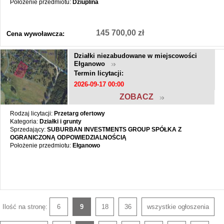
Położenie przedmiotu:
Dziuplina
145 700,00 zł
Cena wywoławcza:
Działki niezabudowane w miejscowości
Ełganowo
Termin licytacji:
2026-09-17 00:00
ZOBACZ
Rodzaj licytacji:
Przetarg ofertowy
Kategoria:
Działki i grunty
Sprzedający:
SUBURBAN INVESTMENTS GROUP SPÓŁKA Z
OGRANICZONĄ ODPOWIEDZIALNOŚCIĄ
Położenie przedmiotu:
Ełganowo
Ilość na stronę:
6
9
18
36
wszystkie ogłoszenia