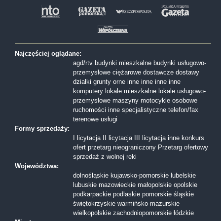
Najczęściej oglądane:
agd/rtv
budynki mieszkalne
budynki usługowo-
przemysłowe
ciężarowe
dostawcze
dostawy
działki
grunty orne
inne
inne
inne
inne
komputery
lokale mieszkalne
lokale usługowo-
przemysłowe
maszyny
motocykle
osobowe
ruchomości inne
specjalistyczne
telefon/fax
terenowe
usługi
Formy sprzedaży:
I licytacja
II licytacja
III licytacja
inne
konkurs
ofert
przetarg nieograniczony
Przetarg ofertowy
sprzedaż z wolnej reki
Województwa:
dolnośląskie
kujawsko-pomorskie
lubelskie
lubuskie
mazowieckie
małopolskie
opolskie
podkarpackie
podlaskie
pomorskie
śląskie
świętokrzyskie
warmińsko-mazurskie
wielkopolskie
zachodniopomorskie
łódzkie