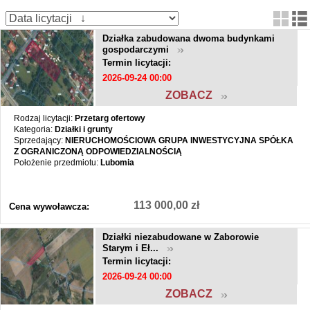
Działka zabudowana dwoma budynkami
gospodarczymi
Termin licytacji:
2026-09-24 00:00
ZOBACZ
Rodzaj licytacji:
Przetarg ofertowy
Kategoria:
Działki i grunty
Sprzedający:
NIERUCHOMOŚCIOWA GRUPA INWESTYCYJNA SPÓŁKA
Z OGRANICZONĄ ODPOWIEDZIALNOŚCIĄ
Położenie przedmiotu:
Lubomia
113 000,00 zł
Cena wywoławcza:
Działki niezabudowane w Zaborowie
Starym i Eł...
Termin licytacji:
2026-09-24 00:00
ZOBACZ