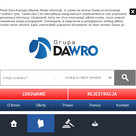
t
Firma Dom Aukcyjny Mariola Nosko informuje, iż używa na stronie Dawro.pl technologii
"cookies" (tzw. "ciasteczka") do identyfikacji zalogowanych użytkowników w celu poprawnej
prezentacji informacji. Użytkownik, który nie chce otrzymywać plików cookie, może zmienić
ustawienia swojej przeglądarki. Ostrzegamy, iż wyłączenie w przeglądarce obsługi plików
cookie może utrudnić bądź uniemożliwić poprawne korzystanie ze stron serwisu Dawro.pl .
szukaj w całym serwisie
LOGOWANIE
REJESTRACJA
O firmie
Oferta
Prawo
Pomoc
Kontakt