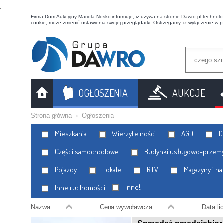
t
Firma Dom Aukcyjny Mariola Nosko informuje, iż używa na stronie Dawro.pl technologi
cookie, może zmienić ustawienia swojej przeglądarki. Ostrzegamy, iż wyłączenie w 
OGŁOSZENIA
AUKCJE
Strona główna
›
Ogłoszenia
Mieszkania
Wierzytelności
AGD
Dz
Części samochodowe
Budynki usługowo-przem
Pojazdy
Lokale
RTV
Magazyny i ha
Inne!.
Inne ruchomości
Nazwa
Cena wywoławcza
Data lic