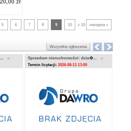
20,00 zł
5
6
7
8
9
10
z 10
następna »
Wszystkie ogłoszenia
u...
Sprzedam nieruchomości: dzia�...
Sprzed
Termin licytacji:
2026-08-13 13:00
Termin l