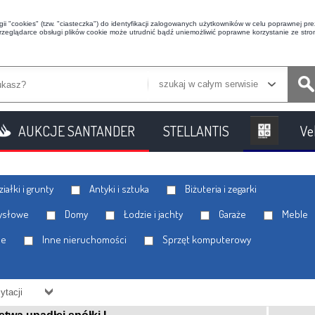
i "cookies" (tzw. "ciasteczka") do identyfikacji zalogowanych użytkowników w celu poprawnej prez
przeglądarce obsługi plików cookie może utrudnić bądź uniemożliwić poprawne korzystanie ze stron
szukaj w całym serwisie
AUKCJE SANTANDER
STELLANTIS
Ve
iałki i grunty
Antyki i sztuka
Biżuteria i zegarki
ysłowe
Domy
Łodzie i jachty
Garaże
Meble
le
Inne nieruchomości
Sprzęt komputerowy
ytacji