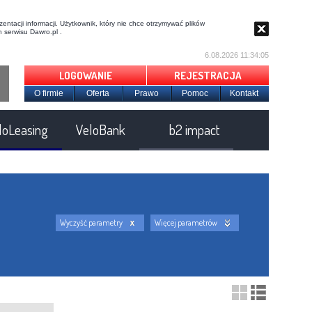
entacji informacji. Użytkownik, który nie chce otrzymywać plików
 serwisu Dawro.pl .
6.08.2026 11:34:05
LOGOWANIE
REJESTRACJA
O firmie
Oferta
Prawo
Pomoc
Kontakt
loLeasing
VeloBank
b2 impact
Wyczyść parametry
Więcej parametrów