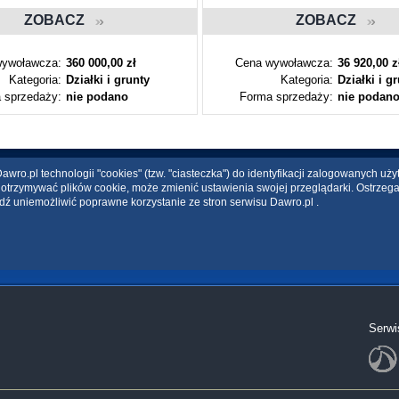
ZOBACZ
ZOBACZ
ywoławcza:
360 000,00 zł
Cena wywoławcza:
36 920,00 z
Kategoria:
Działki i grunty
Kategoria:
Działki i g
 sprzedaży:
nie podano
Forma sprzedaży:
nie podan
wro.pl technologii "cookies" (tzw. "ciasteczka") do identyfikacji zalogowanych uż
ce otrzymywać plików cookie, może zmienić ustawienia swojej przeglądarki. Ostrzeg
dź uniemożliwić poprawne korzystanie ze stron serwisu Dawro.pl .
Serwi