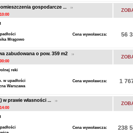
pomieszczenia gospodarcze ...
ZOB
10:00
t
56 3
padłości
Cena wywoławcza:
nika Mrągowo
wa zabudowana o pow. 359 m2
ZOB
00:00
olnej reki
1 76
o. w upadłości
Cena wywoławcza:
zna Warszawa
a) w prawie własności ...
ZOB
14:00
t
238 5
padłości
Cena wywoławcza:
owice