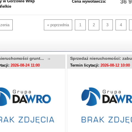
36 9
y w Gorzowie Wlkp
Cena wywoławcza:
Wielkie
szenia
« poprzednia
1
2
3
4
nieruchomości grunt...
Sprzedaż nieruchomości: zab
tacji:
2026-08-24 11:00
Termin licytacji:
2026-08-12 10:00