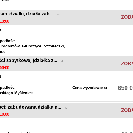
: działki, działki zab...
ZOB
13:00
t
padłości
Drogoszów, Głubczyce, Strzeleczki,
ice
i zabytkowej (działka z...
ZOB
00:00
t
650 0
padłości
Cena wywoławcza:
skiego Myślenice
ci: zabudowana działka n...
ZOB
10:00