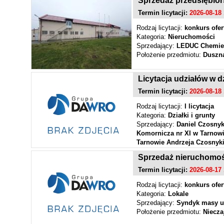
Sprzedaż przedsiębior
Termin licytacji:
2026-08-18 
Rodzaj licytacji:
konkurs ofer
Kategoria:
Nieruchomości
Sprzedający:
LEDUC Chemie P
Położenie przedmiotu:
Duszn
Licytacja udziałów w 
Termin licytacji:
2026-08-18 
Rodzaj licytacji:
I licytacja
Kategoria:
Działki i grunty
Sprzedający:
Daniel Czosnyk
Komornicza nr XI w Tarnowi
Tarnowie Andrzeja Czosnyki
Tarnowie
Sprzedaż nieruchomośc
Położenie przedmiotu:
Tarnó
Termin licytacji:
2026-08-17 
Rodzaj licytacji:
konkurs ofer
Kategoria:
Lokale
Sprzedający:
Syndyk masy u
Położenie przedmiotu:
Niecza