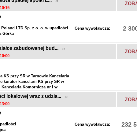
stwa upadłej spółki L...
ZOB
10:15
t
2 30
oland LTD Sp. z o. o. w upadłości
Cena wywoławcza:
a Górka
działce zabudowanej bud...
ZOB
10:00
a KS przy SR w Tarnowie Kancelaria
e kurator kancelarii KS przy SR w
 Kancelaria Komornicza nr I w
i lokalowej wraz z udzia...
w
ZOB
13:00
t
232 5
padłości
Cena wywoławcza:
jna