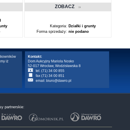
ZOBACZ
ł
runty
Kategoria:
Działki i grunty
o
Forma sprzedaży:
nie podano
Fo
ytkowników
Kontakt:
amy iż
Dom Aukcyjny Mariola Nosko
52-017 Wrocław, Wodzisławska 8
tel. (71) 34 00 855
fax (71) 34 00 851
email:
biuro@dawro.pl
sy partnerskie: