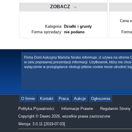
ZOBACZ
Cena w
ty
Kategoria:
Działki i grunty
Forma sprzedaży:
nie podano
Forma
Firma Dom Aukcyjny Mariola Nosko informuje, iż używa na stronie Da
w celu poprawnej prezentacji informacji. Użytkownik, który nie ch
wyłączenie w przeglądarce obsługi plików cookie może utrudnić bą
O firmie
Kontakt
Praca
Aukcje
Ogłoszenia
Polityka Prywatności
Informacje Prawne
Regulamin Strony
Copyright © Dawro 2026, wszelkie prawa zastrzeżone
Wersja: 3.0.11 [2019-07-03]