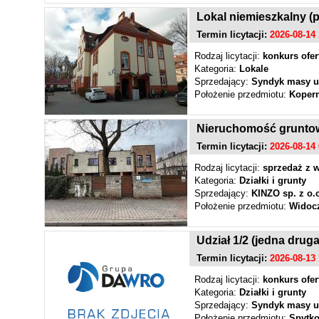
Lokal niemieszkalny (
Termin licytacji:
2026-08-14 
Rodzaj licytacji:
konkurs ofer
Kategoria:
Lokale
Sprzedający:
Syndyk masy u
Położenie przedmiotu:
Koper
Nieruchomość grunto
Termin licytacji:
2026-08-14 
Rodzaj licytacji:
sprzedaż z w
Kategoria:
Działki i grunty
Sprzedający:
KINZO sp. z o.
Położenie przedmiotu:
Widoc
Udział 1/2 (jedna drug
Termin licytacji:
2026-08-13 
Rodzaj licytacji:
konkurs ofer
Kategoria:
Działki i grunty
Sprzedający:
Syndyk masy u
Położenie przedmiotu:
Spytk