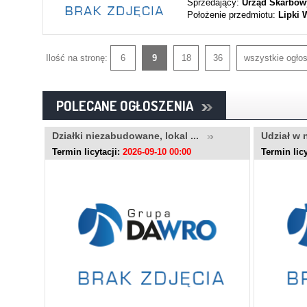
Sprzedający:
Urząd Skarbow
Położenie przedmiotu:
Lipki 
Ilość na stronę:
6
9
18
36
wszystkie ogło
POLECANE OGŁOSZENIA
..
Działki niezabudowane, lokal ...
Udział w 
Termin licytacji:
2026-09-10 00:00
Termin licy