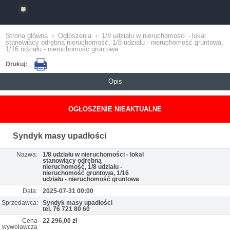
Strona główna
›
Ogloszenia
›
1/8 udziału w nieruchomości - lokal
stanowiący odrębną nieruchomość, 1/8 udziału - nieruchomość gruntowa,
1/16 udziału - nieruchomość gruntowa
Drukuj:
Opis
OGŁOSZENIE NIEAKTUALNE
Syndyk masy upadłości
Nazwa:
1/8 udziału w nieruchomości - lokal
stanowiący odrębną
nieruchomość, 1/8 udziału -
nieruchomość gruntowa, 1/16
udziału - nieruchomość gruntowa
Data:
2025-07-31 00:00
Sprzedawca:
Syndyk masy upadłości
tel. 76 721 80 60
Cena
22 296,00 zł
wywoławcza