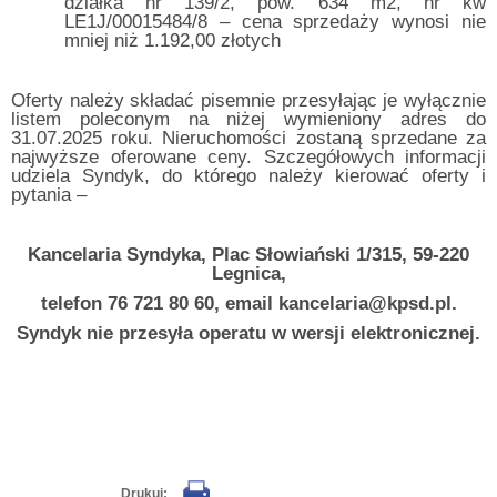
działka nr 139/2, pow. 634 m2, nr kw
LE1J/00015484/8 – cena sprzedaży wynosi nie
mniej niż 1.192,00 złotych
Oferty należy składać pisemnie przesyłając je wyłącznie
listem poleconym na niżej wymieniony adres do
31.07.2025 roku. Nieruchomości zostaną sprzedane za
najwyższe oferowane ceny. Szczegółowych informacji
udziela Syndyk, do którego należy kierować oferty i
pytania –
Kancelaria Syndyka, Plac Słowiański 1/315, 59-220
Legnica,
telefon 76 721 80 60, email kancelaria@kpsd.pl.
Syndyk nie przesyła operatu w wersji elektronicznej.
Drukuj: