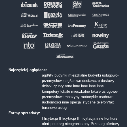
Najczęściej oglądane:
agd/rtv
budynki mieszkalne
budynki usługowo-
przemysłowe
ciężarowe
dostawcze
dostawy
działki
grunty orne
inne
inne
inne
inne
komputery
lokale mieszkalne
lokale usługowo-
przemysłowe
maszyny
motocykle
osobowe
ruchomości inne
specjalistyczne
telefon/fax
terenowe
usługi
Formy sprzedaży:
I licytacja
II licytacja
III licytacja
inne
konkurs
ofert
przetarg nieograniczony
Przetarg ofertowy