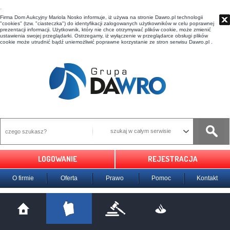
t
Firma Dom Aukcyjny Mariola Nosko informuje, iż używa na stronie Dawro.pl technologii
"cookies" (tzw. "ciasteczka") do identyfikacji zalogowanych użytkowników w celu poprawnej
prezentacji informacji. Użytkownik, który nie chce otrzymywać plików cookie, może zmienić
ustawienia swojej przeglądarki. Ostrzegamy, iż wyłączenie w przeglądarce obsługi plików
cookie może utrudnić bądź uniemożliwić poprawne korzystanie ze stron serwisu Dawro.pl .
szukaj w całym serwisie
LOGOWANIE
REJESTRACJA
O firmie
Oferta
Prawo
Pomoc
Kontakt