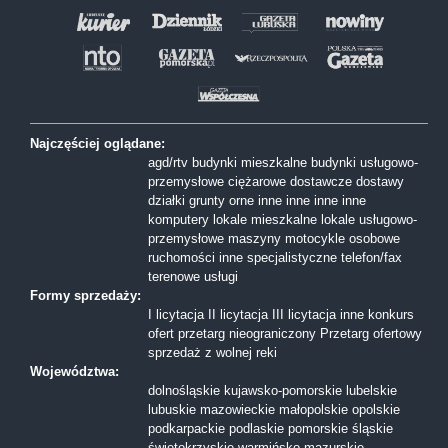
Najczęściej oglądane:
agd/rtv
budynki mieszkalne
budynki usługowo-
przemysłowe
ciężarowe
dostawcze
dostawy
działki
grunty orne
inne
inne
inne
inne
komputery
lokale mieszkalne
lokale usługowo-
przemysłowe
maszyny
motocykle
osobowe
ruchomości inne
specjalistyczne
telefon/fax
terenowe
usługi
Formy sprzedaży:
I licytacja
II licytacja
III licytacja
inne
konkurs
ofert
przetarg nieograniczony
Przetarg ofertowy
sprzedaż z wolnej reki
Województwa:
dolnośląskie
kujawsko-pomorskie
lubelskie
lubuskie
mazowieckie
małopolskie
opolskie
podkarpackie
podlaskie
pomorskie
śląskie
świętokrzyskie
warmińsko-mazurskie