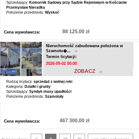
Sprzedający:
Komornik Sądowy przy Sądzie Rejonowym w Kościanie
Przemysław Nieradka
Położenie przedmiotu:
Wyskoć
88 125,00 zł
Cena wywoławcza:
Nieruchomość zabudowana położona w
Szamotu�...
Termin licytacji:
2026-09-02 00:00
ZOBACZ
Rodzaj licytacji:
sprzedaż z wolnej reki
Kategoria:
Działki i grunty
Sprzedający:
Syndyk masy upadłości
Położenie przedmiotu:
Szamotuły
467 300,00 zł
Cena wywoławcza: