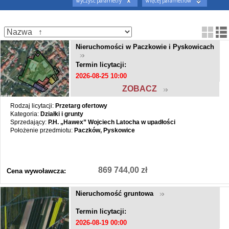
Wyczyść parametry
Więcej parametrów
Nieruchomości w Paczkowie i Pyskowicach
Termin licytacji:
2026-08-25 10:00
ZOBACZ
Rodzaj licytacji:
Przetarg ofertowy
Kategoria:
Działki i grunty
Sprzedający:
P.H. „Hawex” Wojciech Latocha w upadłości
Położenie przedmiotu:
Paczków, Pyskowice
869 744,00 zł
Cena wywoławcza:
Nieruchomość gruntowa
Termin licytacji:
2026-08-19 00:00