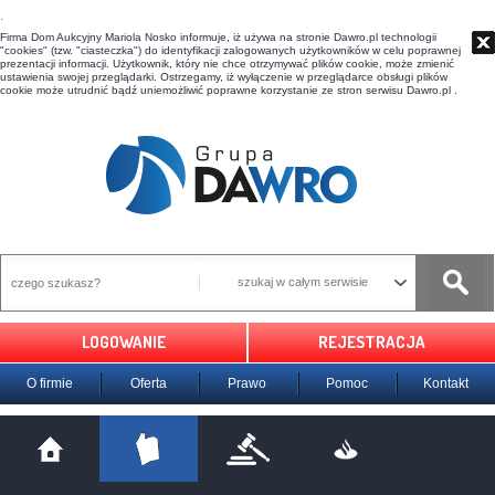
t
Firma Dom Aukcyjny Mariola Nosko informuje, iż używa na stronie Dawro.pl technologii
"cookies" (tzw. "ciasteczka") do identyfikacji zalogowanych użytkowników w celu poprawnej
prezentacji informacji. Użytkownik, który nie chce otrzymywać plików cookie, może zmienić
ustawienia swojej przeglądarki. Ostrzegamy, iż wyłączenie w przeglądarce obsługi plików
cookie może utrudnić bądź uniemożliwić poprawne korzystanie ze stron serwisu Dawro.pl .
szukaj w całym serwisie
LOGOWANIE
REJESTRACJA
O firmie
Oferta
Prawo
Pomoc
Kontakt