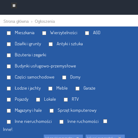
Strona główna
›
Ogłoszenia
Mieszkania
Wierzytelności
AGD
Działki i grunty
Antyki i sztuka
Biżuteria i zegarki
Budynki usługowo-przemysłowe
Części samochodowe
Domy
Łodzie i jachty
Meble
Garaże
Pojazdy
Lokale
RTV
Magazyny i hale
Sprzęt komputerowy
Inne nieruchomości
Inne ruchomości
Inne!.