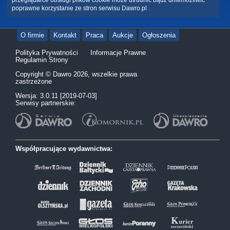
przeglądarce obsługi plików cookie może utrudnić bądź uniemożliwić
poprawne korzystanie ze stron serwisu Dawro.pl .
O firmie
Kontakt
Praca
Aukcje
Ogłoszenia
Polityka Prywatności
Informacje Prawne
Regulamin Strony
Copyright © Dawro 2026, wszelkie prawa
zastrzeżone
Wersja: 3.0.11 [2019-07-03]
Serwisy partnerskie:
Współpracujące wydawnictwa: