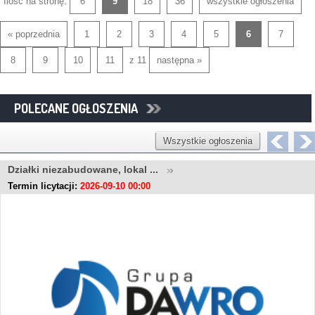
Ilość na stronę:
6
9
18
36
wszystkie ogłoszenia
« poprzednia
1
2
3
4
5
6
7
8
9
10
11
z 11
następna »
POLECANE OGŁOSZENIA
Wszystkie ogłoszenia
Działki niezabudowane, lokal ...
Termin licytacji:
2026-09-10 00:00