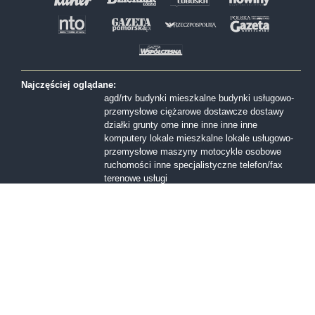
Najczęściej oglądane:
agd/rtv
budynki mieszkalne
budynki usługowo-
przemysłowe
ciężarowe
dostawcze
dostawy
działki
grunty orne
inne
inne
inne
inne
komputery
lokale mieszkalne
lokale usługowo-
przemysłowe
maszyny
motocykle
osobowe
ruchomości inne
specjalistyczne
telefon/fax
terenowe
usługi
Formy sprzedaży:
I licytacja
II licytacja
III licytacja
inne
konkurs
ofert
przetarg nieograniczony
Przetarg ofertowy
sprzedaż z wolnej reki
Województwa:
dolnośląskie
kujawsko-pomorskie
lubelskie
lubuskie
mazowieckie
małopolskie
opolskie
podkarpackie
podlaskie
pomorskie
śląskie
świętokrzyskie
warmińsko-mazurskie
wielkopolskie
zachodniopomorskie
łódzkie