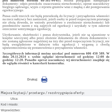
pod numerem telefonu 68-381-94-63
). Można przeglądać następujące
dokumenty: odpis protokołu oszacowania nieruchomości, operat szacunkowy
biegłego sądowego, wypis z rejestru gruntów wraz z mapką z akt postępowania
egzekucyjnego.
Prawa osób trzecich nie będą przeszkodą do licytacji i przysądzenia własności
na rzecz nabywcy bez zastrzeżeń, jeżeli osoby te przed rozpoczęciem przetargu
nie złożą dowodu, że wniosły powództwo o zwolnienie nieruchomości lub
przedmiotów razem z nią zajętych od egzekucji i uzyskały w tym zakresie
orzeczenie wstrzymujące egzekucję.
Użytkowanie, służebności i prawa dożywotnika, jeżeli nie są ujawnione w
księdze wieczystej albo przez złożenie dokumentu do zbioru dokumentów i
nie zostaną zgłoszone najpóźniej na trzy dni przed rozpoczęciem licytacji, nie
będą uwzględnione w dalszym toku egzekucji i wygasną z chwilą
uprawomocnienia się postanowienia o przysądzeniu własności.
Szczegółowych informacji można uzyskać pod numerem 606 450 589. W
dniu 20.11.2024 r. wolno oglądać nieruchomość od godziny 12:00 do
godziny 12:20. Ponadto operat szacunkowy tej nieruchomości znajduje się
do wglądu również w kancelarii komornika.
Drukuj:
Miejsce licytacji / przetargu / rozstrzygnięcia oferty:
Ulica:
Kod i miasto:
Województwo: