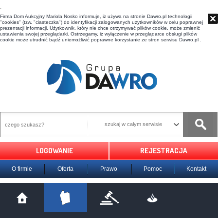
t
Firma Dom Aukcyjny Mariola Nosko informuje, iż używa na stronie Dawro.pl technologii
"cookies" (tzw. "ciasteczka") do identyfikacji zalogowanych użytkowników w celu poprawnej
prezentacji informacji. Użytkownik, który nie chce otrzymywać plików cookie, może zmienić
ustawienia swojej przeglądarki. Ostrzegamy, iż wyłączenie w przeglądarce obsługi plików
cookie może utrudnić bądź uniemożliwić poprawne korzystanie ze stron serwisu Dawro.pl .
szukaj w całym serwisie
LOGOWANIE
REJESTRACJA
O firmie
Oferta
Prawo
Pomoc
Kontakt