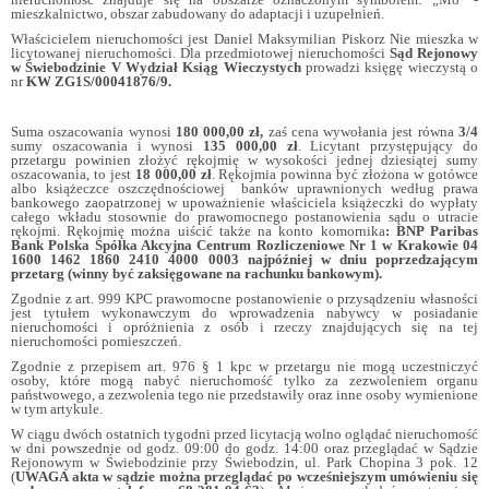
mieszkalnictwo, obszar zabudowany do adaptacji i uzupełnień.
Właścicielem nieruchomości jest Daniel Maksymilian Piskorz Nie mieszka w
licytowanej nieruchomości. Dla przedmiotowej nieruchomości
Sąd Rejonowy
w Świebodzinie V Wydział Ksiąg Wieczystych
prowadzi księgę wieczystą o
nr
KW ZG1S/00041876/9.
Suma oszacowania wynosi
180 000,00 zł,
zaś cena wywołania jest równa
3/4
sumy oszacowania i wynosi
135 000,00 zł
. Licytant przystępujący do
przetargu powinien złożyć rękojmię w wysokości jednej dziesiątej sumy
oszacowania, to jest
18 000,00 zł
. Rękojmia powinna być złożona w gotówce
albo książeczce oszczędnościowej banków uprawnionych według prawa
bankowego zaopatrzonej w upoważnienie właściciela książeczki do wypłaty
całego wkładu stosownie do prawomocnego postanowienia sądu o utracie
rękojmi. Rękojmię można uiścić także na konto komornika
: BNP Paribas
Bank Polska Spółka Akcyjna Centrum Rozliczeniowe Nr 1 w Krakowie 04
1600 1462 1860 2410 4000 0003 najpóźniej w dniu poprzedzającym
przetarg (winny być zaksięgowane na rachunku bankowym).
Zgodnie z art. 999 KPC prawomocne postanowienie o przysądzeniu własności
jest tytułem wykonawczym do wprowadzenia nabywcy w posiadanie
nieruchomości i opróżnienia z osób i rzeczy znajdujących się na tej
nieruchomości pomieszczeń.
Zgodnie z przepisem art. 976 § 1 kpc w przetargu nie mogą uczestniczyć
osoby, które mogą nabyć nieruchomość tylko za zezwoleniem organu
państwowego, a zezwolenia tego nie przedstawiły oraz inne osoby wymienione
w tym artykule.
W ciągu dwóch ostatnich tygodni przed licytacją wolno oglądać nieruchomość
w dni powszednie od godz. 09:00 do godz. 14:00 oraz przeglądać w Sądzie
Rejonowym w Świebodzinie przy Świebodzin, ul. Park Chopina 3 pok. 12
(
UWAGA akta w sądzie można przeglądać po wcześniejszym umówieniu się