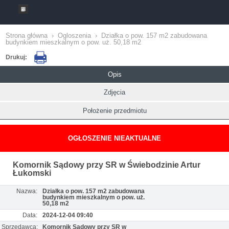
Strona główna
›
Ogloszenia
›
Działka o pow. 157 m2 zabudowana
budynkiem mieszkalnym o pow. uż. 50,18 m2
Drukuj:
Opis
Zdjęcia
Położenie przedmiotu
OGŁOSZENIE NIEAKTUALNE
Komornik Sądowy przy SR w Świebodzinie Artur
Łukomski
Nazwa:
Działka o pow. 157 m2 zabudowana
budynkiem mieszkalnym o pow. uż.
50,18 m2
Data:
2024-12-04 09:40
Sprzedawca:
Komornik Sądowy przy SR w