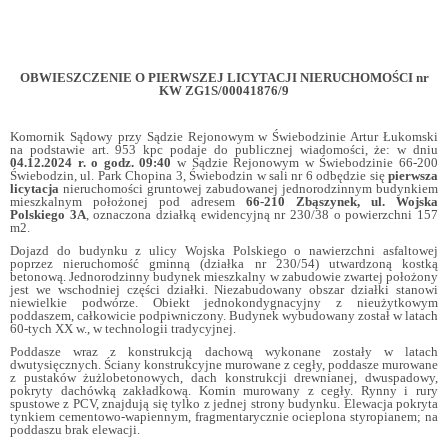
OBWIESZCZENIE O PIERWSZEJ LICYTACJI NIERUCHOMOŚCI nr
KW ZG1S/00041876/9
Komornik Sądowy przy Sądzie Rejonowym w Świebodzinie Artur Łukomski
na podstawie art. 953 kpc podaje do publicznej wiadomości, że: w dniu
04.12.2024 r. o godz. 09:40
w Sądzie Rejonowym w Świebodzinie 66-200
Świebodzin, ul. Park Chopina 3, Świebodzin w sali nr 6 odbędzie się
pierwsza
licytacja
nieruchomości gruntowej zabudowanej jednorodzinnym budynkiem
mieszkalnym położonej pod adresem
66-210 Zbąszynek, ul. Wojska
Polskiego 3A
, oznaczona działką ewidencyjną nr 230/38 o powierzchni 157
m2.
Dojazd do budynku z ulicy Wojska Polskiego o nawierzchni asfaltowej
poprzez nieruchomość gminną (działka nr 230/54) utwardzoną kostką
betonową. Jednorodzinny budynek mieszkalny w zabudowie zwartej położony
jest we wschodniej części działki. Niezabudowany obszar działki stanowi
niewielkie podwórze. Obiekt jednokondygnacyjny z nieużytkowym
poddaszem, całkowicie podpiwniczony. Budynek wybudowany został w latach
60-tych XX w., w technologii tradycyjnej.
Poddasze wraz z konstrukcją dachową wykonane zostały w latach
dwutysięcznych. Ściany konstrukcyjne murowane z cegły, poddasze murowane
z pustaków żużlobetonowych, dach konstrukcji drewnianej, dwuspadowy,
pokryty dachówką zakładkową. Komin murowany z cegły. Rynny i rury
spustowe z PCV, znajdują się tylko z jednej strony budynku. Elewacja pokryta
tynkiem cementowo-wapiennym, fragmentarycznie ocieplona styropianem; na
poddaszu brak elewacji.