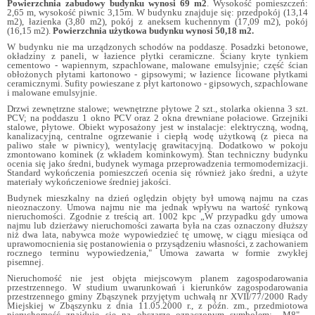
Powierzchnia zabudowy budynku wynosi 69 m2
. Wysokość pomieszczeń:
2,65 m, wysokość piwnic 3,15m. W budynku znajduje się: przedpokój (13,14
m2), łazienka (3,80 m2), pokój z aneksem kuchennym (17,09 m2), pokój
(16,15 m2).
Powierzchnia użytkowa budynku wynosi 50,18 m2.
W budynku nie ma urządzonych schodów na poddasze. Posadzki betonowe,
okładziny z paneli, w łazience płytki ceramiczne. Ściany kryte tynkiem
cementowo - wapiennym, szpachlowane, malowane emulsyjnie; część ścian
obłożonych płytami kartonowo - gipsowymi; w łazience licowane płytkami
ceramicznymi. Sufity powieszane z płyt kartonowo - gipsowych, szpachlowane
i malowane emulsyjnie.
Drzwi zewnętrzne stalowe; wewnętrzne płytowe 2 szt., stolarka okienna 3 szt.
PCV; na poddaszu 1 okno PCV oraz 2 okna drewniane połaciowe. Grzejniki
stalowe, płytowe. Obiekt wyposażony jest w instalacje: elektryczną, wodną,
kanalizacyjną, centralne ogrzewanie i ciepłą wodę użytkową (z pieca na
paliwo stałe w piwnicy), wentylację grawitacyjną. Dodatkowo w pokoju
zmontowano kominek (z wkładem kominkowym). Stan techniczny budynku
ocenia się jako średni, budynek wymaga przeprowadzenia termomodernizacji.
Standard wykończenia pomieszczeń ocenia się również jako średni, a użyte
materiały wykończeniowe średniej jakości.
Budynek mieszkalny na dzień oględzin objęty był umową najmu na czas
nieoznaczony. Umowa najmu nie ma jednak wpływu na wartość rynkową
nieruchomości. Zgodnie z treścią art. 1002 kpc „W przypadku gdy umowa
najmu lub dzierżawy nieruchomości zawarta była na czas oznaczony dłuższy
niż dwa lata, nabywca może wypowiedzieć tę umowę, w ciągu miesiąca od
uprawomocnienia się postanowienia o przysądzeniu własności, z zachowaniem
rocznego terminu wypowiedzenia," Umowa zawarta w formie zwykłej
pisemnej.
Nieruchomość nie jest objęta miejscowym planem zagospodarowania
przestrzennego. W studium uwarunkowań i kierunków zagospodarowania
przestrzennego gminy Zbąszynek przyjętym uchwałą nr XVII/77/2000 Rady
Miejskiej w Zbąszynku z dnia 11.05.2000 r., z późn. zm., przedmiotowa
nieruchomość znajduje się na obszarze oznaczonym symbolem: „M8" -