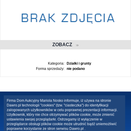
ZOBACZ
Kategoria:
Działki i grunty
Forma sprzedaży:
nie podano
Firma Dom Aukcyjny Mariola Nosko informuje, iż używa na stronie
Dawro.pl technologii "cookies" (tzw. "ciasteczka") do identyfikacji
zalogowanych użytkowników w celu poprawnej prezentacji informacji.
Użytkownik, który nie chce otrzymywać plików cookie, może zmienić
ustawienia swojej przeglądarki. Ostrzegamy iż wyłączenie w
przeglądarce obsługi plików cookie może utrudnić bądź uniemożliwić
poprawne korzystanie ze stron serwisu Dawro.pl .