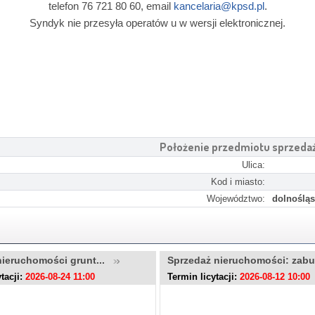
telefon 76 721 80 60, email
kancelaria@kpsd.pl
.
Syndyk nie przesyła operatów u w wersji elektronicznej.
Położenie przedmiotu sprzeda
Ulica:
Kod i miasto:
Województwo:
dolnośląs
nieruchomości grunt...
Sprzedaż nieruchomości: zab
tacji:
2026-08-24 11:00
Termin licytacji:
2026-08-12 10:00