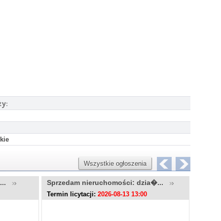
ży:
kie
Wszystkie ogłoszenia
u...
Sprzedam nieruchomości: dzia�...
Sprzed
Termin licytacji:
2026-08-13 13:00
Termin l