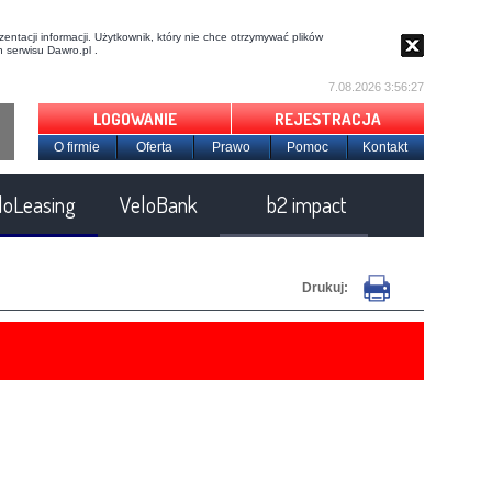
entacji informacji. Użytkownik, który nie chce otrzymywać plików
 serwisu Dawro.pl .
7.08.2026 3:56:28
LOGOWANIE
REJESTRACJA
O firmie
Oferta
Prawo
Pomoc
Kontakt
loLeasing
VeloBank
b2 impact
Drukuj: