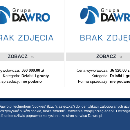
ZOBACZ
ZOBACZ
ywoławcza:
360 000,00 zł
Cena wywoławcza:
36 920,00 z
Kategoria:
Działki i grunty
Kategoria:
Działki i g
 sprzedaży:
nie podano
Forma sprzedaży:
nie podan
wro.pl technologii "cookies" (tzw. "ciasteczka") do identyfikacji zalogowanych uż
ce otrzymywać plików cookie, może zmienić ustawienia swojej przeglądarki. Ostrzeg
dź uniemożliwić poprawne korzystanie ze stron serwisu Dawro.pl .