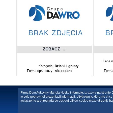
ZOBACZ
Cena w
ty
Kategoria:
Działki i grunty
Forma sprzedaży:
nie podano
Forma
Firma Dom Aukcyjny Mariola Nosko informuje, iż używa na stronie Da
w celu poprawnej prezentacji informacji. Użytkownik, który nie ch
wyłączenie w przeglądarce obsługi plików cookie może utrudnić bą