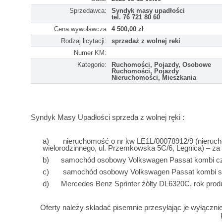
Sprzedawca:
Syndyk masy upadłości
tel. 76 721 80 60
Cena wywoławcza
4 500,00 zł
Rodzaj licytacji:
sprzedaż z wolnej reki
Numer KM:
Kategorie:
Ruchomości, Pojazdy, Osobowe
Ruchomości, Pojazdy
Nieruchomości, Mieszkania
Syndyk Masy Upadłości sprzeda z wolnej ręki :
a)
nieruchomość o nr kw LE1L/00078912/9 (nieruchom
wielorodzinnego, ul. Przemkowska 5C/6, Legnica) – za 
b)
samochód osobowy Volkswagen Passat kombi czarn
c)
samochód osobowy Volkswagen Passat kombi sreb
d)
Mercedes Benz Sprinter żółty DL6320C, rok produk
Oferty należy składać pisemnie przesyłając je wyłączni