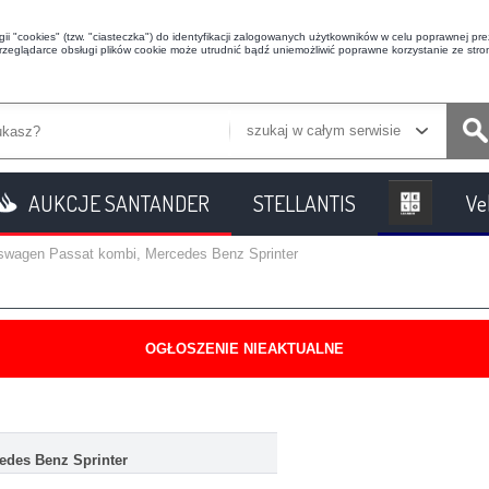
i "cookies" (tzw. "ciasteczka") do identyfikacji zalogowanych użytkowników w celu poprawnej prez
przeglądarce obsługi plików cookie może utrudnić bądź uniemożliwić poprawne korzystanie ze stron
szukaj w całym serwisie
AUKCJE SANTANDER
STELLANTIS
Ve
kswagen Passat kombi, Mercedes Benz Sprinter
OGŁOSZENIE NIEAKTUALNE
edes Benz Sprinter