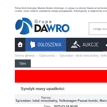
t
Firma Dom Aukcyjny Mariola Nosko informuje, iż używa na stronie Dawro.pl technologi
cookie, może zmienić ustawienia swojej przeglądarki. Ostrzegamy, iż wyłączenie w 
OGŁOSZENIA
AUKCJE
Strona główna
›
Ogloszenia
›
Sprzedam: lokal mieszkalny, Vol
Opis
Syndyk masy upadłości
Nazwa:
Sprzedam: lokal mieszkalny, Volkswagen Passat kombi, Merc
Data:
2025-03-18 00:00