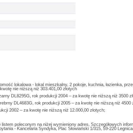
ość lokalowa - lokal mieszkalny, 2 pokoje, kuchnia, łazienka, prze
kwotę nie niższą niż 303.401,00 złotych
y DL8295G, rok produkcji 2004 – za kwotę nie niższą niż 3500 zł
rny DL4683G, rok produkcji 2005 – za kwotę nie niższą niż 4500 z
cji 2002 – za kwotę nie niższą niż 12.000,00 złotych;
e listem poleconym na niżej wymieniony adres. Szczegółowych informa
pytania - Kancelaria Syndyka, Plac Słowiański 1/315, 59-220 Legnica