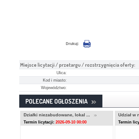
Drukuj:
Miejsce licytacji / przetargu / rozstrzygnięcia oferty:
Ulica:
Kod i miasto:
Województwo:
POLECANE OGŁOSZENIA
..
Działki niezabudowane, lokal ...
Udział w 
Termin licytacji:
2026-09-10 00:00
Termin licy