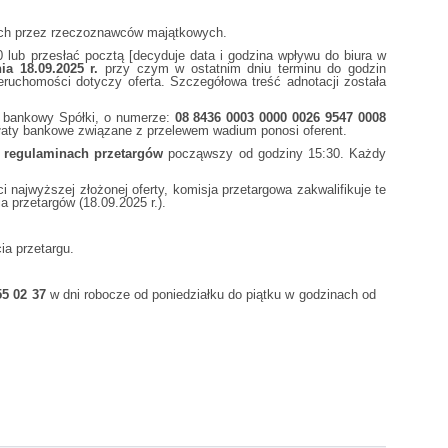
ch przez rzeczoznawców majątkowych.
lub przesłać pocztą [decyduje data i godzina wpływu do biura w
a 18.09.2025 r.
przy czym w ostatnim dniu terminu do godzin
eruchomości dotyczy oferta. Szczegółowa treść adnotacji została
k bankowy Spółki, o numerze:
08 8436 0003 0000 0026 9547 0008
płaty bankowe związane z przelewem wadium ponosi oferent.
w regulaminach przetargów
począwszy od godziny 15:30. Każdy
ajwyższej złożonej oferty, komisja przetargowa zakwalifikuje te
a przetargów (18.09.2025 r.).
a przetargu.
55 02 37
w dni robocze od poniedziałku do piątku w godzinach od