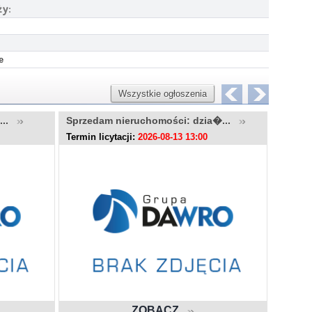
ży:
e
Wszystkie ogłoszenia
u...
Sprzedam nieruchomości: dzia�...
Sprzed
Termin licytacji:
2026-08-13 13:00
Termin l
ZOBACZ