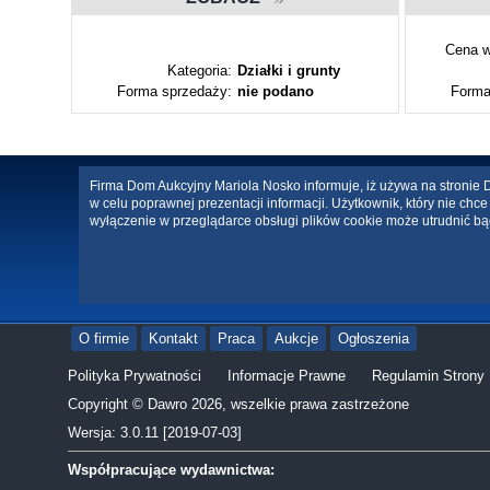
Cena w
ty
Kategoria:
Działki i grunty
Forma sprzedaży:
nie podano
Forma
Firma Dom Aukcyjny Mariola Nosko informuje, iż używa na stronie Da
w celu poprawnej prezentacji informacji. Użytkownik, który nie ch
wyłączenie w przeglądarce obsługi plików cookie może utrudnić bą
O firmie
Kontakt
Praca
Aukcje
Ogłoszenia
Polityka Prywatności
Informacje Prawne
Regulamin Strony
Copyright © Dawro 2026, wszelkie prawa zastrzeżone
Wersja: 3.0.11 [2019-07-03]
Współpracujące wydawnictwa: