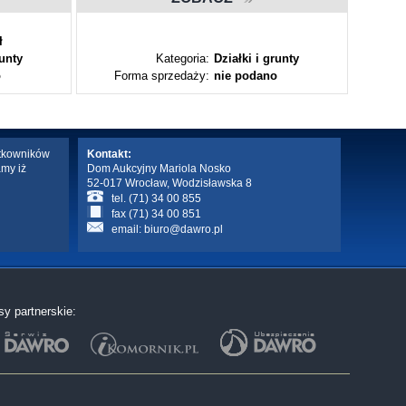
ł
runty
Kategoria:
Działki i grunty
o
Forma sprzedaży:
nie podano
Fo
ytkowników
Kontakt:
amy iż
Dom Aukcyjny Mariola Nosko
52-017 Wrocław, Wodzisławska 8
tel. (71) 34 00 855
fax (71) 34 00 851
email:
biuro@dawro.pl
sy partnerskie: