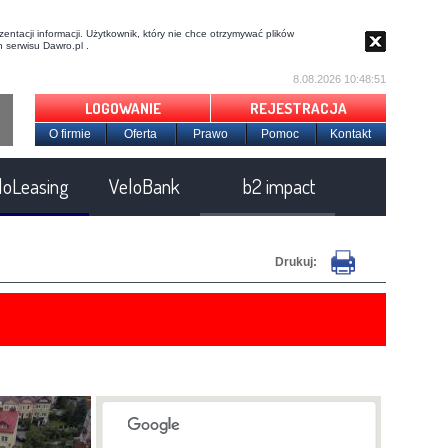
entacji informacji. Użytkownik, który nie chce otrzymywać plików
 serwisu Dawro.pl .
8.08.2026 10:48:52
LOGOWANIE
REJESTRACJA
O firmie
Oferta
Prawo
Pomoc
Kontakt
loLeasing
VeloBank
b2 impact
Drukuj: