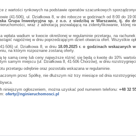
e z wartości rynkowych na podstawie operatów szacunkowych sporządzony
e (41-506), ul. Działkowa 8, w dni robocze w godzinach od 8:00 do 19:00 
ka Grupa Inwestycyjna sp. z o.o. z siedzibą w Warszawie, tj. do dni
eruchomości, wraz z adnotacją pozwalającą na zidentyfikowanie, której ni
 wpłata wadium w kwocie określonej w regulaminie przetargu, na rachune
tąpić najpóźniej w dniu poprzedzającym dzień otwarcia ofert. Wszystkie o
1-506) ul. Działkowa 8, w dniu
18.09.2025 r. o godzinach wskazanych 
eniu, na którym rozpoznane zostaną oferty.
tę samą cenę lub ceny najwyższe różnić się będą o kwotę do 10% wartości n
 w tym samym miejscu (ul. Działkowa 8, 41-506 Chorzów), w dniu rozstrzygnięci
otu przetargu odrębnie oraz pozostała wskazana w regulaminie.
onym przez Spółkę, nie dłuższym niż trzy miesiące od dnia rozstrzygnięci
abywca.
ych niniejszym ogłoszeniem, można uzyskać pod numerem telefonu:
+48 32 5
em:
oferty@nginieruchomosci.pl