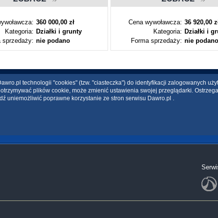
ywoławcza:
360 000,00 zł
Cena wywoławcza:
36 920,00 z
Kategoria:
Działki i grunty
Kategoria:
Działki i g
 sprzedaży:
nie podano
Forma sprzedaży:
nie podan
wro.pl technologii "cookies" (tzw. "ciasteczka") do identyfikacji zalogowanych uż
ce otrzymywać plików cookie, może zmienić ustawienia swojej przeglądarki. Ostrzeg
dź uniemożliwić poprawne korzystanie ze stron serwisu Dawro.pl .
Serwi