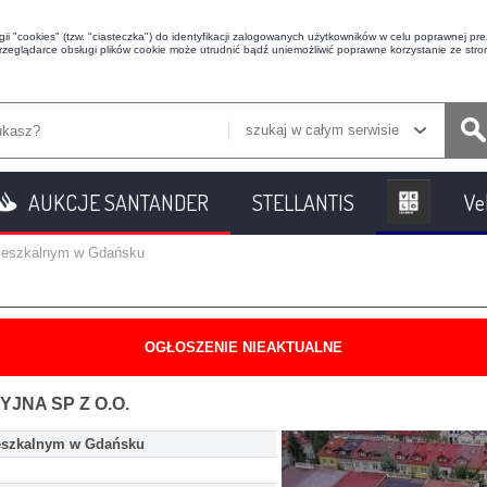
i "cookies" (tzw. "ciasteczka") do identyfikacji zalogowanych użytkowników w celu poprawnej prez
przeglądarce obsługi plików cookie może utrudnić bądź uniemożliwić poprawne korzystanie ze stron
szukaj w całym serwisie
AUKCJE SANTANDER
STELLANTIS
Ve
mieszkalnym w Gdańsku
OGŁOSZENIE NIEAKTUALNE
NA SP Z O.O.
eszkalnym w Gdańsku