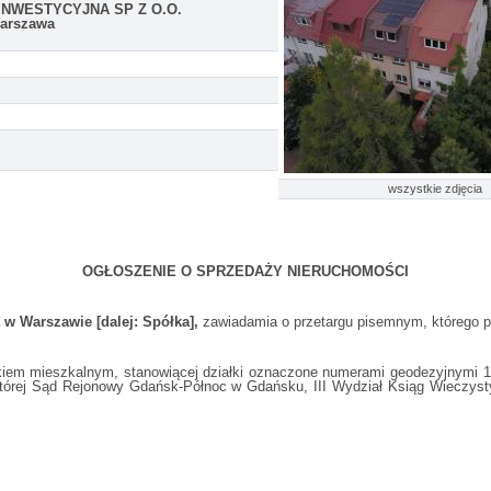
NWESTYCYJNA SP Z O.O.
Warszawa
wszystkie zdjęcia
OGŁOSZENIE O SPRZEDAŻY NIERUCHOMOŚCI
 w Warszawie [dalej: Spółka],
zawiadamia o przetargu pisemnym, którego p
iem mieszkalnym, stanowiącej działki oznaczone numerami geodezyjnymi 15
której Sąd Rejonowy Gdańsk-Północ w Gdańsku, III Wydział Ksiąg Wieczyst