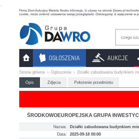
t
Firma Dom Aukcyjny Mariola Nosko informuje, iż używa na stronie Dawro.pl technologi
cookie, może zmienić ustawienia swojej przeglądarki. Ostrzegamy, iż wyłączenie w 
OGŁOSZENIA
AUKCJE
Strona główna
›
Ogloszenia
›
Działki zabudowana budynkiem 
Opis
Zdjęcia
Położenie przedmiotu
ŚRODKOWOEUROPEJSKA GRUPA INWESTYCYJ
Nazwa:
Działki zabudowana budynkiem mi
Data:
2025-09-18 00:00