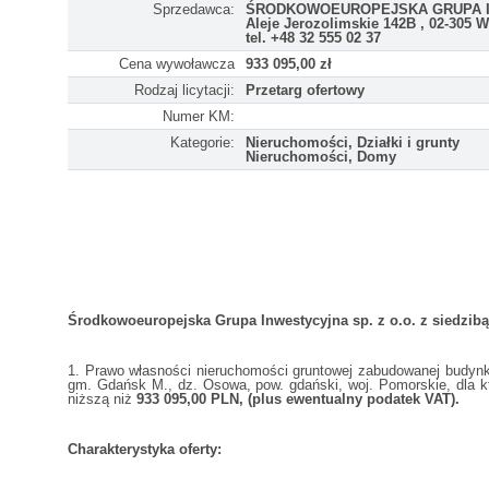
Sprzedawca:
ŚRODKOWOEUROPEJSKA GRUPA I
Aleje Jerozolimskie 142B , 02-305 
tel. +48 32 555 02 37
Cena wywoławcza
933 095,00 zł
Rodzaj licytacji:
Przetarg ofertowy
Numer KM:
Kategorie:
Nieruchomości, Działki i grunty
Nieruchomości, Domy
Środkowoeuropejska Grupa Inwestycyjna sp. z o.o. z siedzibą
1. Prawo własności nieruchomości gruntowej zabudowanej budynk
gm. Gdańsk M., dz. Osowa, pow. gdański, woj. Pomorskie, dla 
niższą niż
933 095,00 PLN, (plus ewentualny podatek VAT).
Charakterystyka oferty: