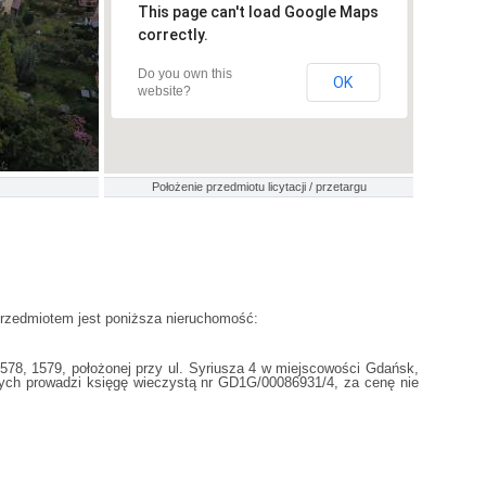
This page can't load Google Maps
correctly.
Do you own this
OK
website?
Położenie przedmiotu licytacji / przetargu
rzedmiotem jest poniższa nieruchomość:
78, 1579, położonej przy ul. Syriusza 4 w miejscowości Gdańsk,
ych prowadzi księgę wieczystą nr GD1G/00086931/4, za cenę nie