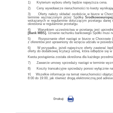
1) Kryterium wyboru oferty będzie najwyższa cena.
2) Ceny wywoławcze nieruchomości to kwoty wynikając
3) Oferty należy składać osobiście w biurze w Chorzowi
terminie wyznaczonym przez Spółkę
Środkowoeuropejs
wskazanych w regulaminie dotyczącym przetargu danej ni
określona w regulaminie przetargu.
4) Warunkiem uczestnictwa w przetargu jest uprzednia
[Bank MBS].
Uznanie rachunku bankowego Spółki musi nas
5) Rozpoznanie ofert nastąpi w biurze w Chorzowie (4
z oferentów jest uprawniony do wzięcia udziału w posiedz
6) W przypadku, jeżeli najwyższe oferty zawierać będą 
oferty do dodatkowej licytacji ustnej, która odbędzie się
Kwota postąpienia została określona dla każdego przedmi
7) Zawarcie umowy sprzedaży nastąpi w terminie wyznacz
8) Koszty transakcyjne sprzedaży ponosi wyłącznie n
Wszelkie informacje na temat nieruchomości objęt
9)
8:00 do 19:00, jak również drogą elektroniczną pod adres
Drukuj: