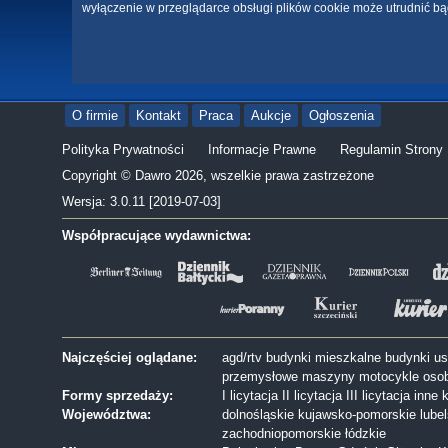
wyłączenie w przeglądarce obsługi plików cookie może utrudnić bą
O firmie
Kontakt
Praca
Aukcje
Ogłoszenia
Polityka Prywatności
Informacje Prawne
Regulamin Strony
Copyright © Dawro 2026, wszelkie prawa zastrzeżone
Wersja: 3.0.11 [2019-07-03]
Współpracujące wydawnictwa:
Najczęściej oglądane:
agd/rtv
budynki mieszkalne
budynki u
przemysłowe
maszyny
motocykle
oso
Formy sprzedaży:
I licytacja
II licytacja
III licytacja
inne
k
Województwa:
dolnośląskie
kujawsko-pomorskie
lube
zachodniopomorskie
łódzkie