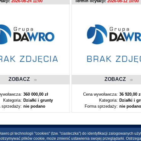
tacji:
2026-08-24 11:00
Termin licytacji:
2026-08-12 10:00
ZOBACZ
ZOBACZ
ywoławcza:
360 000,00 zł
Cena wywoławcza:
36 920,00 z
Kategoria:
Działki i grunty
Kategoria:
Działki i g
 sprzedaży:
nie podano
Forma sprzedaży:
nie podan
wro.pl technologii "cookies" (tzw. "ciasteczka") do identyfikacji zalogowanych uż
ce otrzymywać plików cookie, może zmienić ustawienia swojej przeglądarki. Ostrzeg