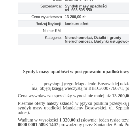
Sprzedawca:
Syndyk masy upadłości
tel. 663 505 550
Cena wywoławcza
13 200,00 zł
Rodzaj licytacji:
konkurs ofert
Numer KM:
Kategorie:
Nieruchomości, Działki i grunty
Nieruchomości, Budynki usługowo
Syndyk masy upadłości w postępowaniu upadłościowy
-
przysługującego Magdalenie Bosowskiej udzia
m2, objętą księgą wieczystą nr BB1C/00077667/1, 
Cena wywoławcza sprzedaży wynosi nie mniej niż
13 200,0
Pisemne oferty należy składać w języku polskim przesyłką
syndyk masy upadłości Magdaleny Bosowskiej, ul. Szpitaln
adres).
Wadium w wysokości
1 320,00 zł
(słownie: jeden tysiąc tr
0000 0001 5893 1407
prowadzony przez Santander Bank Po