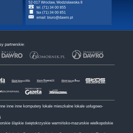
52-017 Wrocław, Wodzisławska 8
tel. (71) 34 00 855
fax (71) 34 00 851
email:
biuro@dawro.pl
sy partnerskie:
nne
inne
inne
komputery
lokale mieszkalne
lokale usługowo-
i
orskie
śląskie
świętokrzyskie
warmińsko-mazurskie
wielkopolskie