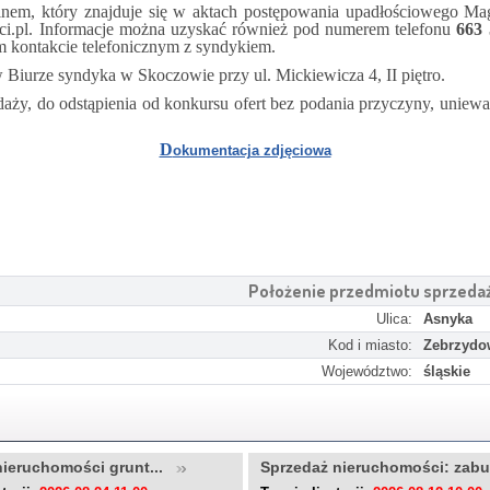
minem, który znajduje się w aktach postępowania upadłościowego M
losci.pl. Informacje można uzyskać również pod numerem telefonu
663
m kontakcie telefonicznym z syndykiem.
 Biurze syndyka w Skoczowie przy ul. Mickiewicza 4, II piętro.
ży, do odstąpienia od konkursu ofert bez podania przyczyny, uniewa
D
okumentacja zdjęciowa
Położenie przedmiotu sprzeda
Ulica:
Asnyka
Kod i miasto:
Zebrzydo
Województwo:
śląskie
nieruchomości grunt...
Sprzedaż nieruchomości: zab