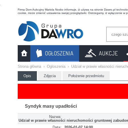
t
Firma Dom Aukcyjny Mariola Nosko informuje, iż używa na stronie Dawro.pl technologi
cookie, może zmienić ustawienia swojej przeglądarki. Ostrzegamy, iż wyłączenie w 
OGŁOSZENIA
AUKCJE
Strona główna
›
Ogloszenia
›
Udział w prawie własności nieru
Opis
Zdjęcia
Położenie przedmiotu
Syndyk masy upadłości
Nazwa:
Udział w prawie własności nieruchomości gruntowej zabudo
Data:
2026-01-07 14:00