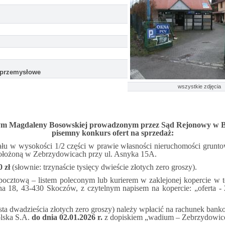
-przemysłowe
wszystkie zdjęcia
m Magdaleny Bosowskiej prowadzonym przez Sąd Rejonowy w Biel
pisemny konkurs ofert na sprzedaż:
łu w wysokości 1/2 części w prawie własności nieruchomości grunto
położoną w Zebrzydowicach przy ul. Asnyka 15A.
0 zł
(słownie: trzynaście tysięcy dwieście złotych zero groszy).
 pocztową – listem poleconym lub kurierem w zaklejonej kopercie w 
a 18, 43-430 Skoczów, z czytelnym napisem na kopercie: „oferta -
zysta dwadzieścia złotych zero groszy) należy wpłacić na rachunek b
lska S.A.
do dnia 02.01.2026 r.
z dopiskiem „wadium – Zebrzydowice