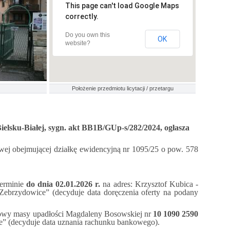
This page can't load Google Maps
correctly.
Do you own this
OK
website?
Położenie przedmiotu licytacji / przetargu
sku-Białej, sygn. akt BB1B/GUp-s/282/2024, ogłasza
wej obejmującej działkę ewidencyjną nr 1095/25 o pow. 578
terminie
do dnia 02.01.2026 r.
na adres: Krzysztof Kubica -
 Zebrzydowice” (decyduje data doręczenia oferty na podany
ankowy masy upadłości Magdaleny Bosowskiej nr
10 1090 2590
” (decyduje data uznania rachunku bankowego).