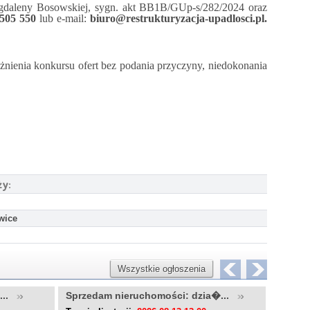
agdaleny Bosowskiej, sygn. akt BB1B/GUp-s/282/2024 oraz
 505 550
lub e-mail:
biuro@restrukturyzacja-upadlosci.pl.
żnienia konkursu ofert bez podania przyczyny, niedokonania
ży:
wice
Wszystkie ogłoszenia
u...
Sprzedam nieruchomości: dzia�...
Sprzed