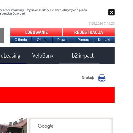
entacji informacji. Użytkownik, który nie chce otrzymywać plików
 serwisu Dawro.pl .
7.08.2026 7:48:27
LOGOWANIE
REJESTRACJA
O firmie
Oferta
Prawo
Pomoc
Kontakt
loLeasing
VeloBank
b2 impact
Drukuj: