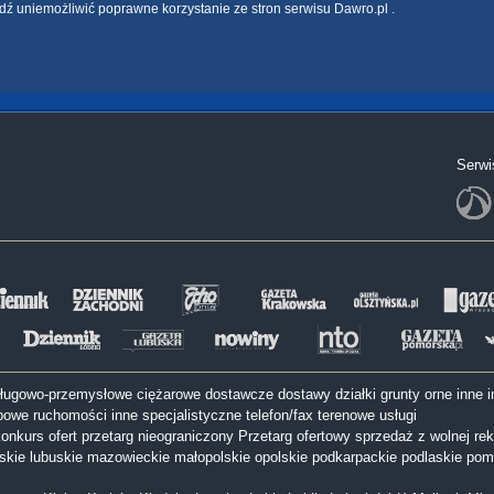
dź uniemożliwić poprawne korzystanie ze stron serwisu Dawro.pl .
Serwi
sługowo-przemysłowe
ciężarowe
dostawcze
dostawy
działki
grunty orne
inne
i
bowe
ruchomości inne
specjalistyczne
telefon/fax
terenowe
usługi
onkurs ofert
przetarg nieograniczony
Przetarg ofertowy
sprzedaż z wolnej rek
lskie
lubuskie
mazowieckie
małopolskie
opolskie
podkarpackie
podlaskie
pom