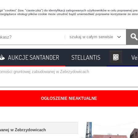
i "cookies" (tzw. "ciasteczka") do identyfikacji zalogowanych użytkowników w celu poprawnej prez
przeglądarce obsługi plików cookie może utrudnić bądź uniemożliwić poprawne korzystanie ze stron
szukaj w całym serwisie
AUKCJE SANTANDER
STELLANTIS
Ve
chomości gruntowej zabudowanej w Zebrzydowicach
OGŁOSZENIE NIEAKTUALNE
wanej w Zebrzydowicach