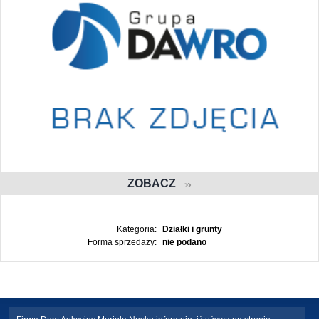
ZOBACZ
Kategoria:
Działki i grunty
Forma sprzedaży:
nie podano