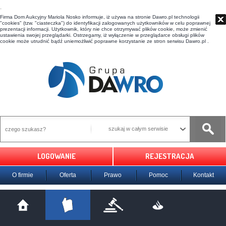
t
Firma Dom Aukcyjny Mariola Nosko informuje, iż używa na stronie Dawro.pl technologii
"cookies" (tzw. "ciasteczka") do identyfikacji zalogowanych użytkowników w celu poprawnej
prezentacji informacji. Użytkownik, który nie chce otrzymywać plików cookie, może zmienić
ustawienia swojej przeglądarki. Ostrzegamy, iż wyłączenie w przeglądarce obsługi plików
cookie może utrudnić bądź uniemożliwić poprawne korzystanie ze stron serwisu Dawro.pl .
szukaj w całym serwisie
LOGOWANIE
REJESTRACJA
O firmie
Oferta
Prawo
Pomoc
Kontakt