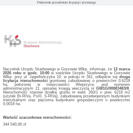
Położenie przedmiotu licytacji / przetargu
Naczelnik Urzędu Skarbowego w Gorzowie Wlkp. informuje, że
12 marca
2026 roku o godz. 10:00
w siedzibie Urzędu Skarbowego w Gorzowie
Wlkp. przy ul. Jagiellończyka 10, w pokoju nr 341, odbędzie się
druga
licytacja nieruchomości
gruntowej zabudowanej o powierzchni 0,6218
ha, położonej w miejscowości Wieprzyce, pod numerem
administracyjnym 21, opisanej księgą wieczystą nr
GW1G/00083483/8
.
Nieruchomość stanowi działkę gruntu nr ewid. 260/1 o pow. 6218 m2
(użytek Br-RIVa, PsIII, S-RIVa), zabudowaną przedwojennym budynkiem
mieszkalnym oraz pięcioma budynkami gospodarczymi o powierzchni
0,0018 ha.
Wartość szacunkowa nieruchomości:
344 540,00 zł