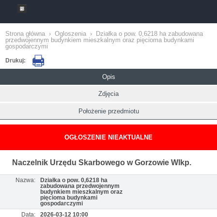
Strona główna
›
Ogloszenia
›
Działka o pow. 0,6218 ha zabudowana
przedwojennym budynkiem mieszkalnym oraz pięcioma budynkami
gospodarczymi
Drukuj:
Opis
Zdjęcia
Położenie przedmiotu
OGŁOSZENIE NIEAKTUALNE
Naczelnik Urzędu Skarbowego w Gorzowie Wlkp.
Nazwa:
Działka o pow. 0,6218 ha
zabudowana przedwojennym
budynkiem mieszkalnym oraz
pięcioma budynkami
gospodarczymi
Data:
2026-03-12 10:00