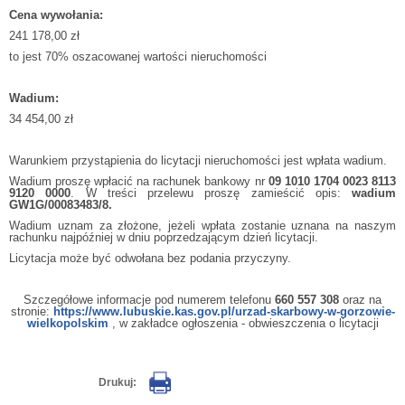
Cena wywołania:
241 178,00 zł
to jest 70% oszacowanej wartości nieruchomości
Wadium:
34 454,00 zł
Warunkiem przystąpienia do licytacji nieruchomości jest wpłata wadium.
Wadium proszę wpłacić na rachunek bankowy nr
09 1010 1704 0023 8113
9120 0000
. W treści przelewu proszę zamieścić opis:
wadium
GW1G/00083483/8.
Wadium uznam za złożone, jeżeli wpłata zostanie uznana na naszym
rachunku najpóźniej w dniu poprzedzającym dzień licytacji.
Licytacja może być odwołana bez podania przyczyny.
Szczegółowe informacje pod numerem telefonu
660 557 308
oraz na
stronie:
https://www.lubuskie.kas.gov.pl/urzad-skarbowy-w-gorzowie-
wielkopolskim
, w zakładce ogłoszenia - obwieszczenia o licytacji
Drukuj: