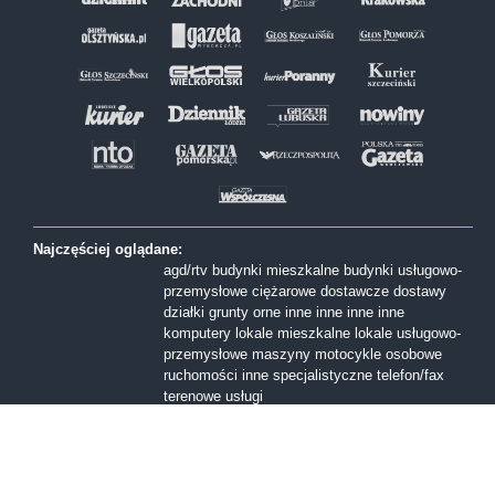
Najczęściej oglądane:
agd/rtv
budynki mieszkalne
budynki usługowo-
przemysłowe
ciężarowe
dostawcze
dostawy
działki
grunty orne
inne
inne
inne
inne
komputery
lokale mieszkalne
lokale usługowo-
przemysłowe
maszyny
motocykle
osobowe
ruchomości inne
specjalistyczne
telefon/fax
terenowe
usługi
Formy sprzedaży:
I licytacja
II licytacja
III licytacja
inne
konkurs
ofert
przetarg nieograniczony
Przetarg ofertowy
sprzedaż z wolnej reki