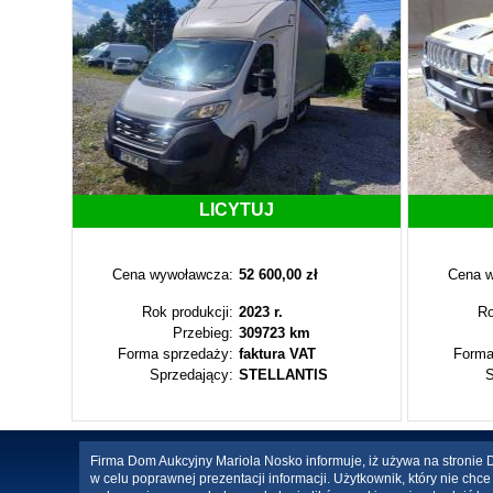
LICYTUJ
Cena wywoławcza:
52 600,00 zł
Cena w
Rok produkcji:
2023 r.
Ro
Przebieg:
309723 km
Forma sprzedaży:
faktura VAT
Forma
Sprzedający:
STELLANTIS
S
Firma Dom Aukcyjny Mariola Nosko informuje, iż używa na stronie Da
w celu poprawnej prezentacji informacji. Użytkownik, który nie ch