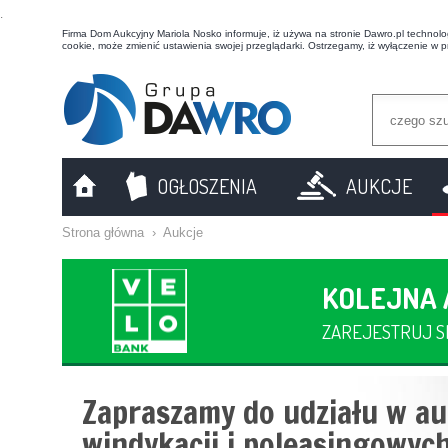
t
Firma Dom Aukcyjny Mariola Nosko informuje, iż używa na stronie Dawro.pl technologi
cookie, może zmienić ustawienia swojej przeglądarki. Ostrzegamy, iż wyłączenie w 
OGŁOSZENIA
AUKCJE
Strona główna
›
Aukcje
KOLEJNA
ZAREJESTRUJ SI
Zapraszamy do udziału w au
windykacji i poleasingowych