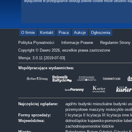
wyłączenie w przeglądarce obsługi plików cookie może utrudnić bą
O firmie
Kontakt
Praca
Aukcje
Ogłoszenia
Polityka Prywatności
Informacje Prawne
Regulamin Strony
Copyright © Dawro 2026, wszelkie prawa zastrzeżone
Wersja: 3.0.11 [2019-07-03]
Współpracujące wydawnictwa:
Najczęściej oglądane:
agd/rtv
budynki mieszkalne
budynki u
przemysłowe
maszyny
motocykle
oso
Formy sprzedaży:
I licytacja
II licytacja
III licytacja
inne
k
Województwa:
dolnośląskie
kujawsko-pomorskie
lube
zachodniopomorskie
łódzkie
Miasta:
Bolesławiec
Bytom
Gdańsk
Giżycko
K