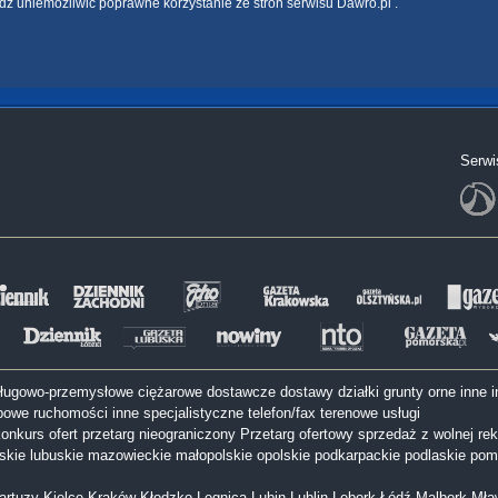
dź uniemożliwić poprawne korzystanie ze stron serwisu Dawro.pl .
Serwi
sługowo-przemysłowe
ciężarowe
dostawcze
dostawy
działki
grunty orne
inne
i
bowe
ruchomości inne
specjalistyczne
telefon/fax
terenowe
usługi
onkurs ofert
przetarg nieograniczony
Przetarg ofertowy
sprzedaż z wolnej rek
lskie
lubuskie
mazowieckie
małopolskie
opolskie
podkarpackie
podlaskie
pom
artuzy
Kielce
Kraków
Kłodzko
Legnica
Lubin
Lublin
Lębork
Łódź
Malbork
Mła