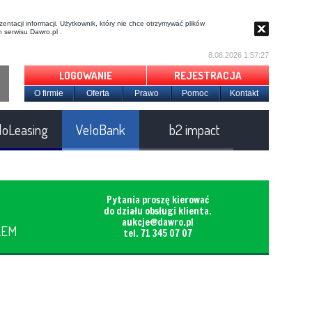
entacji informacji. Użytkownik, który nie chce otrzymywać plików
 serwisu Dawro.pl .
8.08.2026 1:57:28
LOGOWANIE
REJESTRACJA
O firmie
Oferta
Prawo
Pomoc
Kontakt
loLeasing
VeloBank
b2 impact
Pytania proszę kierować
do działu obsługi klienta.
aukcje@dawro.pl
LEM
tel. 71 345 07 07