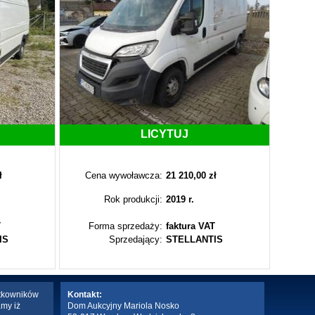
LICYTUJ
ł
Cena wywoławcza:
21 210,00 zł
Cen
Rok produkcji:
2019 r.
T
Forma sprzedaży:
faktura VAT
Fo
IS
Sprzedający:
STELLANTIS
ytkowników
Kontakt:
amy iż
Dom Aukcyjny Mariola Nosko