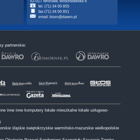
52-017 Wrocław, Wodzisławska 8
tel. (71) 34 00 855
fax (71) 34 00 851
email:
biuro@dawro.pl
sy partnerskie:
nne
inne
inne
komputery
lokale mieszkalne
lokale usługowo-
i
orskie
śląskie
świętokrzyskie
warmińsko-mazurskie
wielkopolskie
wa
Oświęcim
Poznań
Sandomierz
Szamotuły
Szczecin
Tarnów