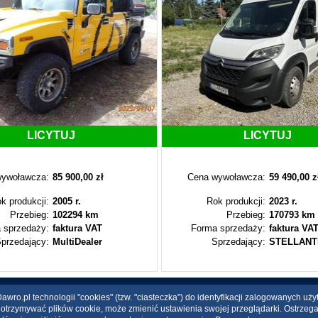
LICYTUJ
LICYTUJ
ywoławcza:
85 900,00 zł
Cena wywoławcza:
59 490,00 z
k produkcji:
2005 r.
Rok produkcji:
2023 r.
Przebieg:
102294 km
Przebieg:
170793 km
 sprzedaży:
faktura VAT
Forma sprzedaży:
faktura VA
przedający:
MultiDealer
Sprzedający:
STELLANT
wro.pl technologii "cookies" (tzw. "ciasteczka") do identyfikacji zalogowanych uż
ce otrzymywać plików cookie, może zmienić ustawienia swojej przeglądarki. Ostrzeg