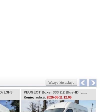
Wszystkie aukcje
Di L3H3,
PEUGEOT Boxer 333 2.2 BlueHDi L...,
FIAT D
PZ408UU
WE8V
Koniec aukcji:
2026-08-11 12:06
Koniec 