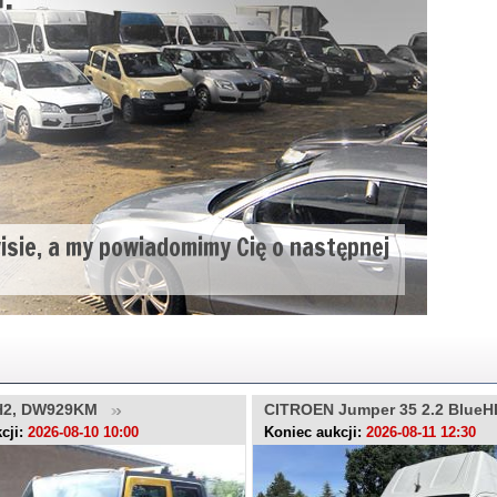
wisie, a my powiadomimy Cię o następnej
H2, DW929KM
CITROEN Jumper 35 2.2 BlueH
LU446RR
cji:
2026-08-10 10:00
Koniec aukcji:
2026-08-11 12:30