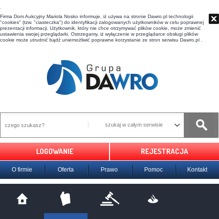
t
Firma Dom Aukcyjny Mariola Nosko informuje, iż używa na stronie Dawro.pl technologii
"cookies" (tzw. "ciasteczka") do identyfikacji zalogowanych użytkowników w celu poprawnej
prezentacji informacji. Użytkownik, który nie chce otrzymywać plików cookie, może zmienić
ustawienia swojej przeglądarki. Ostrzegamy, iż wyłączenie w przeglądarce obsługi plików
cookie może utrudnić bądź uniemożliwić poprawne korzystanie ze stron serwisu Dawro.pl .
szukaj w całym serwisie
LOGOWANIE
REJESTRACJA
O firmie
Oferta
Prawo
Pomoc
Kontakt