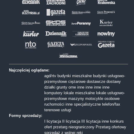
Najczęściej oglądane:
agd/rtv
budynki mieszkalne
budynki usługowo-
przemysłowe
ciężarowe
dostawcze
dostawy
działki
grunty orne
inne
inne
inne
inne
komputery
lokale mieszkalne
lokale usługowo-
przemysłowe
maszyny
motocykle
osobowe
ruchomości inne
specjalistyczne
telefon/fax
terenowe
usługi
Formy sprzedaży:
I licytacja
II licytacja
III licytacja
inne
konkurs
ofert
przetarg nieograniczony
Przetarg ofertowy
sprzedaż z wolnej reki