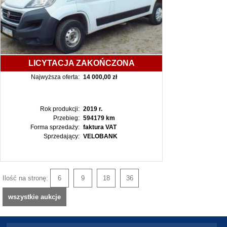
LICYTACJA ZAKOŃCZONA
Najwyższa oferta:
14 000,00 zł
Rok produkcji:
2019 r.
Przebieg:
594179 km
Forma sprzedaży:
faktura VAT
Sprzedający:
VELOBANK
Ilość na stronę:
6
9
18
36
wszystkie aukcje