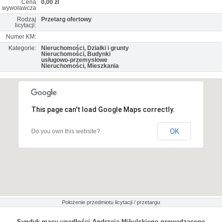
Cena
0,00 zł
wywoławcza
Rodzaj
Przetarg ofertowy
licytacji:
Numer KM:
Kategorie:
Nieruchomości, Działki i grunty
Nieruchomości, Budynki
usługowo-przemysłowe
Nieruchomości, Mieszkania
This page can't load Google Maps correctly.
OK
Do you own this website?
Położenie przedmiotu licytacji / przetargu
Syndyk masy upadłości Andrzeja Mikulskiego prowadzącego