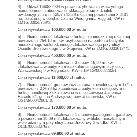
4) Udział 1660/22904 w prawie użytkowania wieczystego
nieruchomości zabudowanej składającej się z działek
ewidencyjnych o nr 139/7 i 139/9 o łącznej powierzchni 2,3101
ha, położonej w obrębie Czarna Wieś, gmina Rajgród, KW nr
LM1G/00025759/1.
Cena wywoławcza
100.000,00 zł netto
5) Nieruchomość lokalowa o funkcji niemieszkalnej o łącznej
powierzchni 254,13 m. kw. usytuowana na parterze budynku
mieszkalnego wielorodzinnego zlokalizowanego przy ulicy
Osiedle Broniewskiego 3 w Grajewie, KW nr LM1G/00036124/1.
Cena wywoławcza
450.000,00 zł netto.
6) Nieruchomość lokalowa nr 3 o pow. 16,30 m. kw.
zlokalizowana w budynku mieszkalno-usługowym przy ulicy
Warszawskiej 9 w Rajgrodzie, KW nr LM1G/00032203/1.
Cena wywoławcza
11.000,00 zł netto.
7) Nieruchomość gruntowa oznaczona nr ewidencyjnym 17/1 o
powierzchni 0,2678 ha zabudowana budynkiem usługowym o
funkcji handlowej zlokalizowana w miejscowości Jasienica-
Parcele 24, gmina Andrzejewo, powiat ostrowski, KW nr
OS1M/00042061/ 0.
Cena wywoławcza
170.000,00 zł netto.
8) Nieruchomość lokalowa nr 1 stanowiąca segment garażowy
o powierzchni 19,09 m2 zlokalizowany w bloku mieszkalnym
wielorodzinnym przy ulicy Jana Brzechwy 1 w Ełku, KW nr
OL1E/00053076/2.
Cena wywoławcza
69.800,00 zł netto.