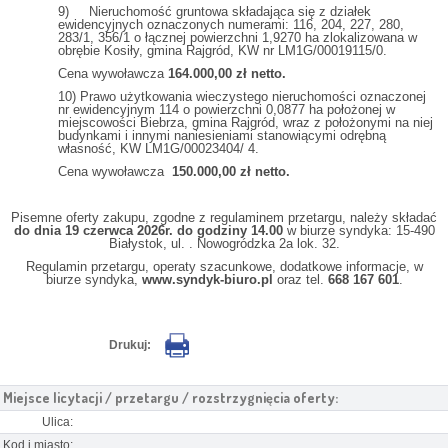
9) Nieruchomość gruntowa składająca się z działek
ewidencyjnych oznaczonych numerami: 116, 204, 227, 280,
283/1, 356/1 o łącznej powierzchni 1,9270 ha zlokalizowana w
obrębie Kosiły, gmina Rajgród, KW nr LM1G/00019115/0.
Cena wywoławcza
164.000,00 zł netto.
10) Prawo użytkowania wieczystego nieruchomości oznaczonej
nr ewidencyjnym 114 o powierzchni 0,0877 ha położonej w
miejscowości Biebrza, gmina Rajgród, wraz z położonymi na niej
budynkami i innymi naniesieniami stanowiącymi odrębną
własność, KW LM1G/00023404/ 4.
Cena wywoławcza
150.000,00 zł netto.
Pisemne oferty zakupu, zgodne z regulaminem przetargu, należy składać
do dnia 19 czerwca 2026r. do godziny 14.00
w biurze syndyka: 15-490
Białystok, ul. . Nowogródzka 2a lok. 32.
Regulamin przetargu, operaty szacunkowe, dodatkowe informacje, w
biurze syndyka,
www.syndyk-biuro.pl
oraz tel.
668 167 601
.
Drukuj:
Miejsce licytacji / przetargu / rozstrzygnięcia oferty:
Ulica:
Kod i miasto: