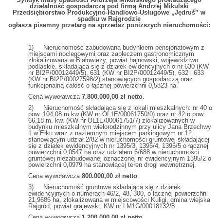
działalność gospodarczą pod firmą Andrzej Mikulski
Przedsiębiorstwo Produkcyjno-Handlowo-Usługowe „Jędruś” w
spadku w Rajgrodzie
ogłasza pisemny przetarg na sprzedaż poniższych nieruchomości:
1) Nieruchomość zabudowana budynkiem pensjonatowym z
miejscami noclegowymi oraz zapleczem gastronomicznym
zlokalizowana w Białowieży, powiat hajnowski, województwo
podlaskie. składająca się z działek ewidencyjnych o nr 630 (KW
nr BI2P/00012449/5), 631 (KW nr BI2P/00012449/5), 632 i 633
(KW nr BI2P/00027598/2) stanowiących gospodarczą oraz
funkcjonalną całość o łącznej powierzchni 0,5823 ha.
Cena wywoławcza
7.800.000,00 zł netto
.
2) Nieruchomość składająca się z lokali mieszkalnych: nr 40 o
pow. 104,08 m.kw (KW nr OL1E/00061750/0) oraz nr 42 o pow.
66,18 m. kw. (KW nr OL1E/00061751/7) zlokalizowanych w
budynku mieszkalnym wielorodzinnym przy ulicy Jana Brzechwy
1 w Ełku wraz z naziemnym miejscem parkingowym nr 12
stanowiącym udział 2/82 w nieruchomości gruntowej składającej
się z działek ewidencyjnych nr 1395/3, 1395/4, 1395/5 o łącznej
powierzchni 0,0547 ha oraz udziałem 6/688 w nieruchomości
gruntowej niezabudowanej oznaczonej nr ewidencyjnym 1395/2 o
powierzchni 0,0979 ha stanowiącej teren drogi wewnętrznej.
Cena wywoławcza
800.000,00 zł netto
.
3) Nieruchomość gruntowa składająca się z działek
ewidencyjnych o numerach 46/2, 48, 300, o łącznej powierzchni
21,9686 ha, zlokalizowana w miejscowości Kuligi, gmina wiejska
Rajgród, powiat grajewski, KW nr LM1G/00018132/8.
Cena wywoławcza
1.200.000,00 zł netto.