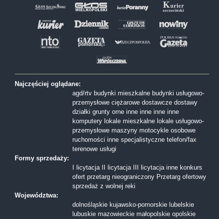
Najczęściej oglądane:
agd/rtv
budynki mieszkalne
budynki usługowo-
przemysłowe
ciężarowe
dostawcze
dostawy
działki
grunty orne
inne
inne
inne
inne
komputery
lokale mieszkalne
lokale usługowo-
przemysłowe
maszyny
motocykle
osobowe
ruchomości inne
specjalistyczne
telefon/fax
terenowe
usługi
Formy sprzedaży:
I licytacja
II licytacja
III licytacja
inne
konkurs
ofert
przetarg nieograniczony
Przetarg ofertowy
sprzedaż z wolnej reki
Województwa:
dolnośląskie
kujawsko-pomorskie
lubelskie
lubuskie
mazowieckie
małopolskie
opolskie