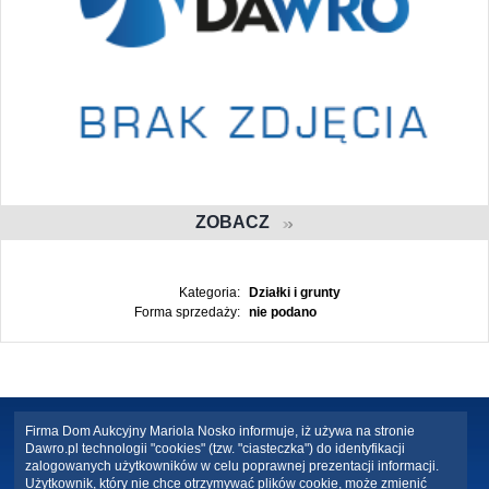
ZOBACZ
Kategoria:
Działki i grunty
Forma sprzedaży:
nie podano
Firma Dom Aukcyjny Mariola Nosko informuje, iż używa na stronie
Dawro.pl technologii "cookies" (tzw. "ciasteczka") do identyfikacji
zalogowanych użytkowników w celu poprawnej prezentacji informacji.
Użytkownik, który nie chce otrzymywać plików cookie, może zmienić