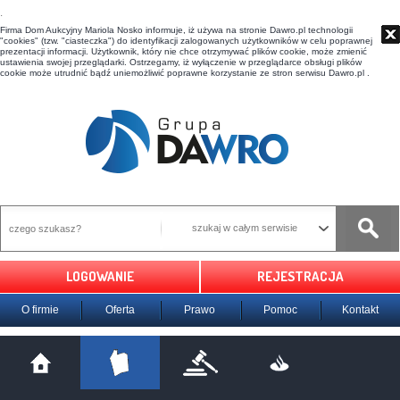
t
Firma Dom Aukcyjny Mariola Nosko informuje, iż używa na stronie Dawro.pl technologii
"cookies" (tzw. "ciasteczka") do identyfikacji zalogowanych użytkowników w celu poprawnej
prezentacji informacji. Użytkownik, który nie chce otrzymywać plików cookie, może zmienić
ustawienia swojej przeglądarki. Ostrzegamy, iż wyłączenie w przeglądarce obsługi plików
cookie może utrudnić bądź uniemożliwić poprawne korzystanie ze stron serwisu Dawro.pl .
szukaj w całym serwisie
LOGOWANIE
REJESTRACJA
O firmie
Oferta
Prawo
Pomoc
Kontakt