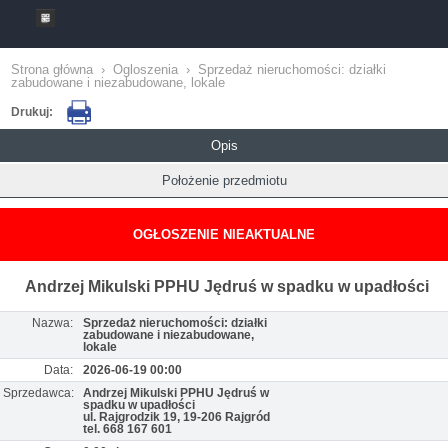
Strona główna
›
Ogloszenia
›
Sprzedaż nieruchomości: działki
zabudowane i niezabudowane, lokale
Drukuj:
Opis
Położenie przedmiotu
OGŁOSZENIE NIEAKTUALNE
Andrzej Mikulski PPHU Jędruś w spadku w upadłości
Nazwa:
Sprzedaż nieruchomości: działki
zabudowane i niezabudowane,
lokale
Data:
2026-06-19 00:00
Sprzedawca:
Andrzej Mikulski PPHU Jędruś w
spadku w upadłości
ul. Rajgrodzik 19, 19-206 Rajgród
tel. 668 167 601