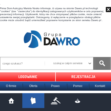
t
Firma Dom Aukcyjny Mariola Nosko informuje, iż używa na stronie Dawro.pl technologii
"cookies" (tzw. "ciasteczka") do identyfikacji zalogowanych użytkowników w celu poprawnej
prezentacji informacji. Użytkownik, który nie chce otrzymywać plików cookie, może zmienić
ustawienia swojej przeglądarki. Ostrzegamy, iż wyłączenie w przeglądarce obsługi plików
cookie może utrudnić bądź uniemożliwić poprawne korzystanie ze stron serwisu Dawro.pl .
szukaj w całym serwisie
LOGOWANIE
REJESTRACJA
O firmie
Oferta
Prawo
Pomoc
Kontakt