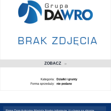
ZOBACZ
Kategoria:
Działki i grunty
Forma sprzedaży:
nie podano
Firma Dom Aukcyjny Mariola Nosko informuje, iż używa na stronie