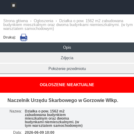
Strona główna
›
Ogloszenia
›
Działka o pow. 1562 m2 zabudowana
budynkiem mieszkalnym oraz dwoma budynkami niemieszkalnymi. (w tym
warsztatem samochodowym)
Drukuj:
Opis
Zdjęcia
Położenie przedmiotu
OGŁOSZENIE NIEAKTUALNE
Naczelnik Urzędu Skarbowego w Gorzowie Wlkp.
Nazwa:
Działka o pow. 1562 m2
zabudowana budynkiem
mieszkalnym oraz dwoma
budynkami niemieszkalnymi. (w
tym warsztatem samochodowym)
Data:
2026-06-09 10:00