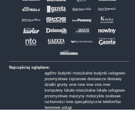
Najczęściej oglądane:
agd/rtv
budynki mieszkalne
budynki usługowo-
przemysłowe
ciężarowe
dostawcze
dostawy
działki
grunty orne
inne
inne
inne
inne
komputery
lokale mieszkalne
lokale usługowo-
przemysłowe
maszyny
motocykle
osobowe
ruchomości inne
specjalistyczne
telefon/fax
terenowe
usługi
Formy sprzedaży:
I licytacja
II licytacja
III licytacja
inne
konkurs
ofert
przetarg nieograniczony
Przetarg ofertowy
sprzedaż z wolnej reki