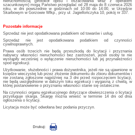
nieruchomością (protokół opisu i oszacowania wraz z operatem
szacunkowym) mogą Państwo przeglądać od 28 maja do 8 czerwca 2026
roku, w dni powszednie w godzinach od 10:00 do 14:00, w Urzędzie
Skarbowym w Gorzowie Wlkp., przy ul. Jagiellończyka 10, pokój nr 337.
Pozostałe informacje
Sprzedaż nie jest opodatkowana podatkiem od towarów i usług.
Sprzedaż nie jest opodatkowana podatkiem od czynności
cywilnoprawnych.
Prawa osób trzecich nie będą przeszkodą do licytacji i przyznania
nabywcy własności nieruchomości bez zastrzeżeń, jeżeli osoby te nie
wystąpiły wcześniej o wyłączenie nieruchomości lub jej przynależności
spod egzekucji.
Użytkowanie, służebności i prawa dożywotnika, jeżeli nie są ujawnione w
księdze wieczystej lub przez złożenie dokumentu do zbioru dokumentów i
nie zostaną zgłoszone najpóźniej na 3 dni przed rozpoczęciem licytacji,
nie będą uwzględnione w dalszym toku egzekucji i wygasną z chwilą, w
której postanowienie o przyznaniu własności stanie się ostateczne.
Na czynności organu egzekucyjnego dotyczące obwieszczenia o licytacji
przysługuje skarga. Skargę można wnieść w terminie 14 dni od dnia
ogłoszenia o licytacji.
Licytacja może być odwołana bez podania przyczyn.
Drukuj: