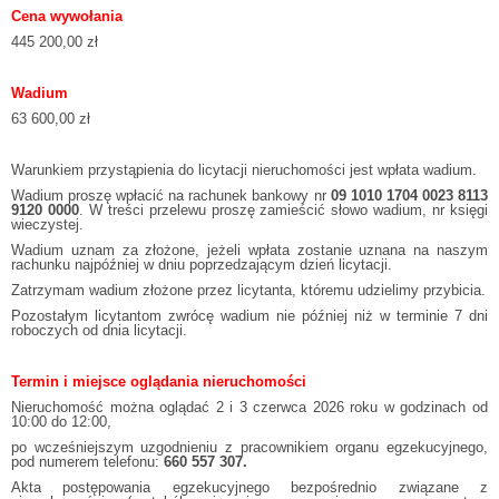
Cena wywołania
445 200,00 zł
Wadium
63 600,00 zł
Warunkiem przystąpienia do licytacji nieruchomości jest wpłata wadium.
Wadium proszę wpłacić na rachunek bankowy nr
09 1010 1704 0023 8113
9120 0000
. W treści przelewu proszę zamieścić słowo wadium, nr księgi
wieczystej.
Wadium uznam za złożone, jeżeli wpłata zostanie uznana na naszym
rachunku najpóźniej w dniu poprzedzającym dzień licytacji.
Zatrzymam wadium złożone przez licytanta, któremu udzielimy przybicia.
Pozostałym licytantom zwrócę wadium nie później niż w terminie 7 dni
roboczych od dnia licytacji.
Termin i miejsce oglądania nieruchomości
Nieruchomość można oglądać 2 i 3 czerwca 2026 roku w godzinach od
10:00 do 12:00,
po wcześniejszym uzgodnieniu z pracownikiem organu egzekucyjnego,
pod numerem telefonu:
660 557 307.
Akta postępowania egzekucyjnego bezpośrednio związane z