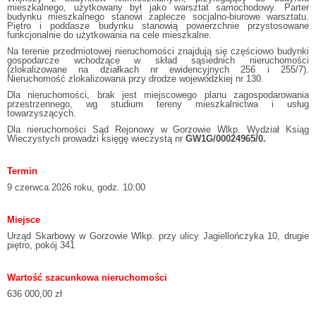
mieszkalnego, użytkowany był jako warsztat samochodowy. Parter
budynku mieszkalnego stanowi zaplecze socjalno-biurowe warsztatu.
Piętro i poddasze budynku stanowią powierzchnie przystosowane
funkcjonalnie do użytkowania na cele mieszkalne.
Na terenie przedmiotowej nieruchomości znajdują się częściowo budynki
gospodarcze wchodzące w skład sąsiednich nieruchomości
(zlokalizowane na działkach nr ewidencyjnych 256 i 255/7).
Nieruchomość zlokalizowana przy drodze wojewódzkiej nr 130.
Dla nieruchomości, brak jest miejscowego planu zagospodarowania
przestrzennego, wg studium tereny mieszkalnictwa i usług
towarzyszących.
Dla nieruchomości Sąd Rejonowy w Gorzowie Wlkp. Wydział Ksiąg
Wieczystych prowadzi księgę wieczystą nr
GW1G/00024965/0.
Termin
9 czerwca 2026 roku, godz. 10:00
Miejsce
Urząd Skarbowy w Gorzowie Wlkp. przy ulicy Jagiellończyka 10, drugie
piętro, pokój 341
Wartość szacunkowa nieruchomości
636 000,00 zł