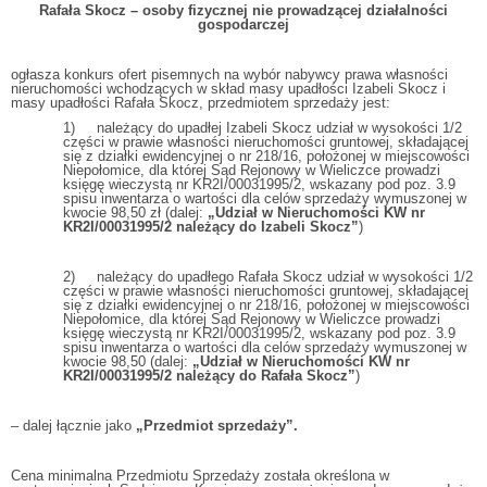
Rafała Skocz – osoby fizycznej nie prowadzącej działalności
gospodarczej
ogłasza konkurs ofert pisemnych na wybór nabywcy prawa własności
nieruchomości wchodzących w skład masy upadłości Izabeli Skocz i
masy upadłości Rafała Skocz, przedmiotem sprzedaży jest:
1) należący do upadłej Izabeli Skocz udział w wysokości 1/2
części w prawie własności nieruchomości gruntowej, składającej
się z działki ewidencyjnej o nr 218/16, położonej w miejscowości
Niepołomice, dla której Sąd Rejonowy w Wieliczce prowadzi
księgę wieczystą nr KR2I/00031995/2, wskazany pod poz. 3.9
spisu inwentarza o wartości dla celów sprzedaży wymuszonej w
kwocie 98,50 zł (dalej:
„Udział w Nieruchomości KW nr
KR2I/00031995/2 należący do Izabeli Skocz”
)
2) należący do upadłego Rafała Skocz udział w wysokości 1/2
części w prawie własności nieruchomości gruntowej, składającej
się z działki ewidencyjnej o nr 218/16, położonej w miejscowości
Niepołomice, dla której Sąd Rejonowy w Wieliczce prowadzi
księgę wieczystą nr KR2I/00031995/2, wskazany pod poz. 3.9
spisu inwentarza o wartości dla celów sprzedaży wymuszonej w
kwocie 98,50 (dalej:
„Udział w Nieruchomości KW nr
KR2I/00031995/2 należący do Rafała Skocz”
)
– dalej łącznie jako
„Przedmiot sprzedaży”.
Cena minimalna Przedmiotu Sprzedaży została określona w