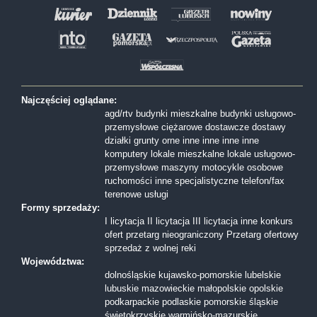
Najczęściej oglądane:
agd/rtv
budynki mieszkalne
budynki usługowo-
przemysłowe
ciężarowe
dostawcze
dostawy
działki
grunty orne
inne
inne
inne
inne
komputery
lokale mieszkalne
lokale usługowo-
przemysłowe
maszyny
motocykle
osobowe
ruchomości inne
specjalistyczne
telefon/fax
terenowe
usługi
Formy sprzedaży:
I licytacja
II licytacja
III licytacja
inne
konkurs
ofert
przetarg nieograniczony
Przetarg ofertowy
sprzedaż z wolnej reki
Województwa:
dolnośląskie
kujawsko-pomorskie
lubelskie
lubuskie
mazowieckie
małopolskie
opolskie
podkarpackie
podlaskie
pomorskie
śląskie
świętokrzyskie
warmińsko-mazurskie