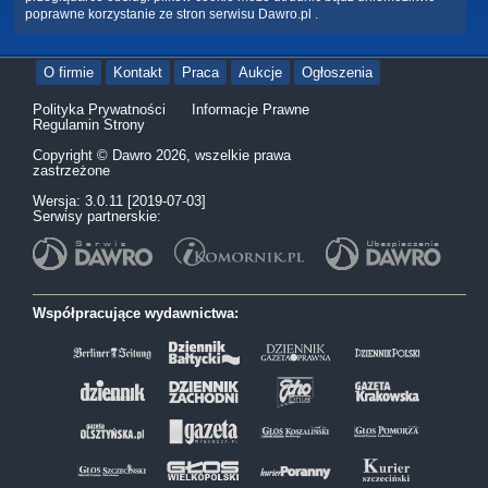
poprawne korzystanie ze stron serwisu Dawro.pl .
O firmie
Kontakt
Praca
Aukcje
Ogłoszenia
Polityka Prywatności
Informacje Prawne
Regulamin Strony
Copyright © Dawro 2026, wszelkie prawa
zastrzeżone
Wersja: 3.0.11 [2019-07-03]
Serwisy partnerskie:
Współpracujące wydawnictwa: