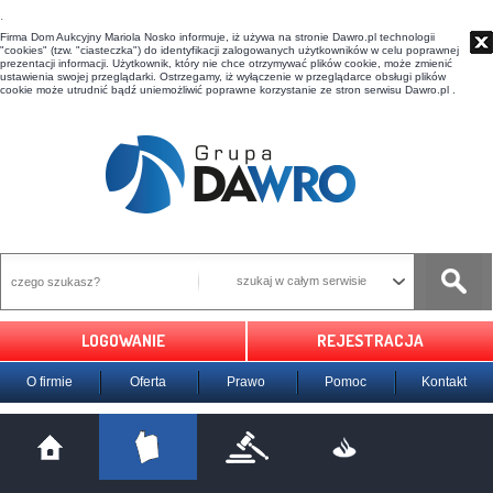
t
Firma Dom Aukcyjny Mariola Nosko informuje, iż używa na stronie Dawro.pl technologii
"cookies" (tzw. "ciasteczka") do identyfikacji zalogowanych użytkowników w celu poprawnej
prezentacji informacji. Użytkownik, który nie chce otrzymywać plików cookie, może zmienić
ustawienia swojej przeglądarki. Ostrzegamy, iż wyłączenie w przeglądarce obsługi plików
cookie może utrudnić bądź uniemożliwić poprawne korzystanie ze stron serwisu Dawro.pl .
szukaj w całym serwisie
LOGOWANIE
REJESTRACJA
O firmie
Oferta
Prawo
Pomoc
Kontakt