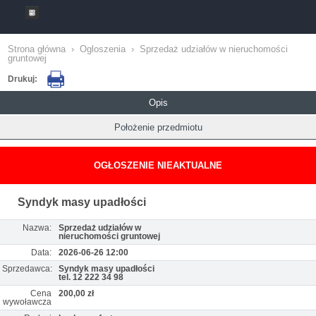
Strona główna
›
Ogloszenia
›
Sprzedaż udziałów w nieruchomości
gruntowej
Drukuj:
Opis
Położenie przedmiotu
OGŁOSZENIE NIEAKTUALNE
Syndyk masy upadłości
Nazwa:
Sprzedaż udziałów w
nieruchomości gruntowej
Data:
2026-06-26 12:00
Sprzedawca:
Syndyk masy upadłości
tel. 12 222 34 98
Cena
200,00 zł
wywoławcza