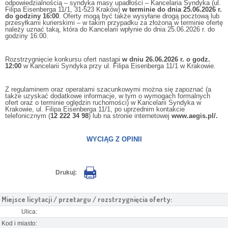
odpowiedzialnością – syndyka masy upadłości – Kancelaria Syndyka (ul.
Filipa Eisenberga 11/1, 31-523 Kraków)
w terminie do dnia 25.06.2026 r.
do godziny 16:00
. Oferty mogą być także wysyłane drogą pocztową lub
przesyłkami kurierskimi – w takim przypadku za złożoną w terminie ofertę
należy uznać taką, która do Kancelarii wpłynie do dnia 25.06.2026 r. do
godziny 16:00.
Rozstrzygnięcie konkursu ofert nastąpi
w dniu 26.06.2026 r. o godz.
12:00
w Kancelarii Syndyka przy ul. Filipa Eisenberga 11/1 w Krakowie.
Z regulaminem oraz operatami szacunkowymi można się zapoznać (a
także uzyskać dodatkowe informacje, w tym o wymogach formalnych
ofert oraz o terminie oględzin ruchomości) w Kancelarii Syndyka w
Krakowie, ul. Filipa Eisenberga 11/1, po uprzednim kontakcie
telefonicznym (
12 222 34 98
) lub na stronie internetowej
www.aegis.pl/.
WYCIĄG Z OPINII
Drukuj:
Miejsce licytacji / przetargu / rozstrzygnięcia oferty:
Ulica:
Kod i miasto: