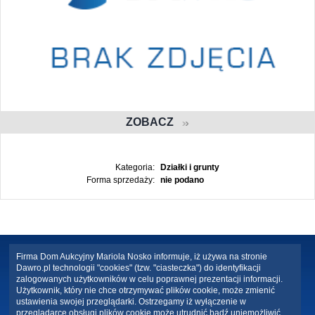
ZOBACZ
Kategoria:
Działki i grunty
Forma sprzedaży:
nie podano
Firma Dom Aukcyjny Mariola Nosko informuje, iż używa na stronie
Dawro.pl technologii "cookies" (tzw. "ciasteczka") do identyfikacji
zalogowanych użytkowników w celu poprawnej prezentacji informacji.
Użytkownik, który nie chce otrzymywać plików cookie, może zmienić
ustawienia swojej przeglądarki. Ostrzegamy iż wyłączenie w
przeglądarce obsługi plików cookie może utrudnić bądź uniemożliwić