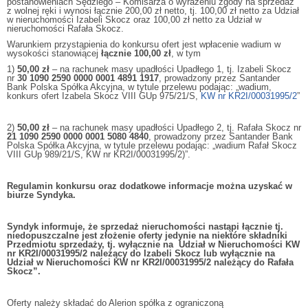
postanowieniach Sędziego – Komisarza o wyrażeniu zgody na sprzedaż
z wolnej ręki i wynosi łącznie 200,00 zł netto, tj. 100,00 zł netto za Udział
w nieruchomości Izabeli Skocz oraz 100,00 zł netto za Udział w
nieruchomości Rafała Skocz.
Warunkiem przystąpienia do konkursu ofert jest wpłacenie wadium w
wysokości stanowiącej
łącznie 100,00 zł
, w tym
1)
50,00 zł
– na rachunek masy upadłości Upadłego 1, tj. Izabeli Skocz
nr
30 1090 2590 0000 0001 4891 1917
, prowadzony przez Santander
Bank Polska Spółka Akcyjna, w tytule przelewu podając: „wadium,
konkurs ofert Izabela Skocz VIII GUp 975/21/S,
KW nr KR2I/00031995/2
”
2)
50,00 zł
– na rachunek masy upadłości Upadłego 2, tj. Rafała Skocz nr
21 1090 2590 0000 0001 5080 4840
, prowadzony przez Santander Bank
Polska Spółka Akcyjna, w tytule przelewu podając: „wadium Rafał Skocz
VIII GUp 989/21/S, KW nr KR2I/00031995/2)”.
Regulamin konkursu oraz dodatkowe informacje można uzyskać w
biurze Syndyka.
Syndyk informuje, że sprzedaż nieruchomości nastąpi łącznie tj.
niedopuszczalne jest złożenie oferty jedynie na niektóre składniki
Przedmiotu sprzedaży, tj. wyłącznie na Udział w Nieruchomości KW
nr KR2I/00031995/2 należący do Izabeli Skocz lub wyłącznie na
Udział w Nieruchomości KW nr KR2I/00031995/2 należący do Rafała
Skocz”.
Oferty należy składać do Alerion spółka z ograniczoną