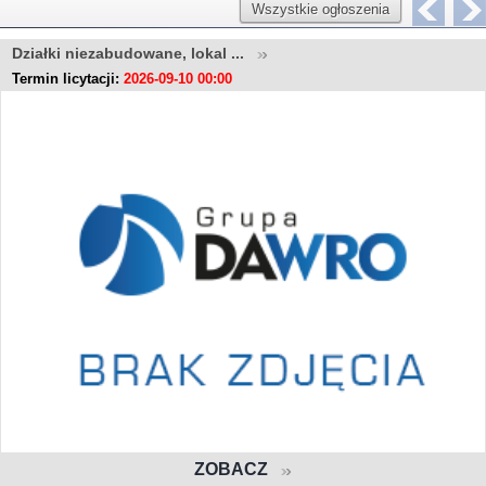
Wszystkie ogłoszenia
Działki niezabudowane, lokal ...
Termin licytacji:
2026-09-10 00:00
ZOBACZ