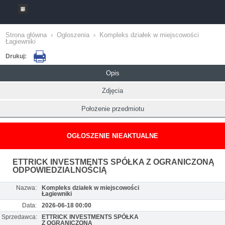
Strona główna
›
Ogloszenia
›
Kompleks działek w miejscowości
Łagiewniki
Drukuj:
Opis
Zdjęcia
Położenie przedmiotu
OGŁOSZENIE NIEAKTUALNE
ETTRICK INVESTMENTS SPÓŁKA Z OGRANICZONĄ
ODPOWIEDZIALNOŚCIĄ
Nazwa:
Kompleks działek w miejscowości
Łagiewniki
Data:
2026-06-18 00:00
Sprzedawca:
ETTRICK INVESTMENTS SPÓŁKA
Z OGRANICZONĄ