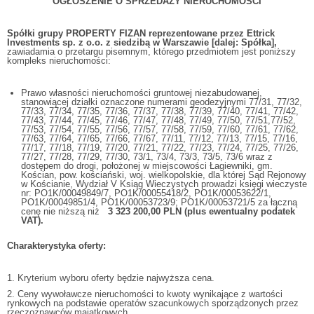
OGŁOSZENIE O SPRZEDAŻY NIERUCHOMOŚCI
Spółki grupy PROPERTY FIZAN reprezentowane przez Ettrick
Investments sp. z o.o. z siedzibą w Warszawie [dalej: Spółka],
zawiadamia o przetargu pisemnym, którego przedmiotem jest poniższy
kompleks nieruchomości:
Prawo własności nieruchomości gruntowej niezabudowanej,
stanowiącej działki oznaczone numerami geodezyjnymi 77/31, 77/32,
77/33, 77/34, 77/35, 77/36, 77/37, 77/38, 77/39, 77/40, 77/41, 77/42,
77/43, 77/44, 77/45, 77/46, 77/47, 77/48, 77/49, 77/50, 77/51,77/52,
77/53, 77/54, 77/55, 77/56, 77/57, 77/58, 77/59, 77/60, 77/61, 77/62,
77/63, 77/64, 77/65, 77/66, 77/67, 77/11, 77/12, 77/13, 77/15, 77/16,
77/17, 77/18, 77/19, 77/20, 77/21, 77/22, 77/23, 77/24, 77/25, 77/26,
77/27, 77/28, 77/29, 77/30, 73/1, 73/4, 73/3, 73/5, 73/6 wraz z
dostępem do drogi, położonej w miejscowości Łagiewniki, gm.
Kościan, pow. kościański, woj. wielkopolskie, dla której Sąd Rejonowy
w Kościanie, Wydział V Ksiąg Wieczystych prowadzi księgi wieczyste
nr: PO1K/00049849/7, PO1K/00055418/2, PO1K/00053622/1,
PO1K/00049851/4, PO1K/00053723/9; PO1K/00053721/5 za łączną
cenę nie niższą niż
3 323 200,00 PLN (plus ewentualny podatek
VAT).
Charakterystyka oferty:
1. Kryterium wyboru oferty będzie najwyższa cena.
2. Ceny wywoławcze nieruchomości to kwoty wynikające z wartości
rynkowych na podstawie operatów szacunkowych sporządzonych przez
rzeczoznawców majątkowych.