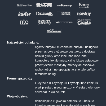
Najczęściej oglądane:
agd/rtv
budynki mieszkalne
budynki usługowo-
przemysłowe
ciężarowe
dostawcze
dostawy
działki
grunty orne
inne
inne
inne
inne
komputery
lokale mieszkalne
lokale usługowo-
przemysłowe
maszyny
motocykle
osobowe
ruchomości inne
specjalistyczne
telefon/fax
terenowe
usługi
Formy sprzedaży:
I licytacja
II licytacja
III licytacja
inne
konkurs
ofert
przetarg nieograniczony
Przetarg ofertowy
sprzedaż z wolnej reki
Województwa:
dolnośląskie
kujawsko-pomorskie
lubelskie
lubuskie
mazowieckie
małopolskie
opolskie