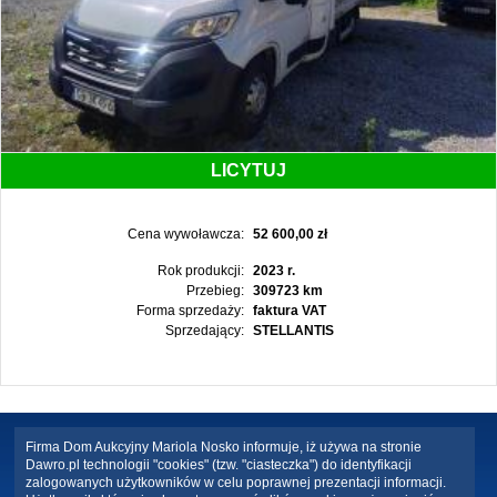
LICYTUJ
Cena wywoławcza:
52 600,00 zł
Rok produkcji:
2023 r.
Przebieg:
309723 km
Forma sprzedaży:
faktura VAT
Sprzedający:
STELLANTIS
Firma Dom Aukcyjny Mariola Nosko informuje, iż używa na stronie
Dawro.pl technologii "cookies" (tzw. "ciasteczka") do identyfikacji
zalogowanych użytkowników w celu poprawnej prezentacji informacji.