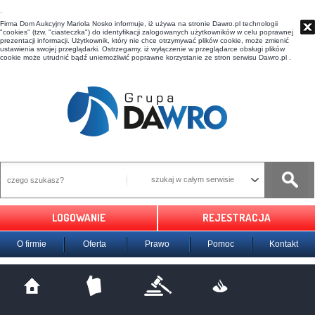
t
Firma Dom Aukcyjny Mariola Nosko informuje, iż używa na stronie Dawro.pl technologii
"cookies" (tzw. "ciasteczka") do identyfikacji zalogowanych użytkowników w celu poprawnej
prezentacji informacji. Użytkownik, który nie chce otrzymywać plików cookie, może zmienić
ustawienia swojej przeglądarki. Ostrzegamy, iż wyłączenie w przeglądarce obsługi plików
cookie może utrudnić bądź uniemożliwić poprawne korzystanie ze stron serwisu Dawro.pl .
szukaj w całym serwisie
LOGOWANIE
REJESTRACJA
O firmie
Oferta
Prawo
Pomoc
Kontakt