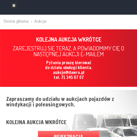
Strona główna
›
Aukcje
KOLEJNA AUKCJA WKRÓTCE
ZAREJESTRUJ SIĘ TERAZ, A POWIADOMIMY CIĘ O
NASTĘPNEJ AUKCJI E-MAILEM
Pytania proszę kierować
do działu obsługi klienta.
aukcje@dawro.pl
tel. 71 345 07 07
Zapraszamy do udziału w aukcjach pojazdów z
windykacji i poleasingowych.
KOLEJNA AUKCJA WKRÓTCE
REJESTRACJA