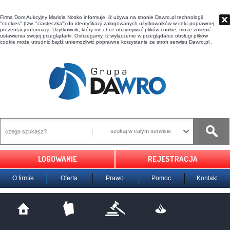
t
Firma Dom Aukcyjny Mariola Nosko informuje, iż używa na stronie Dawro.pl technologii
"cookies" (tzw. "ciasteczka") do identyfikacji zalogowanych użytkowników w celu poprawnej
prezentacji informacji. Użytkownik, który nie chce otrzymywać plików cookie, może zmienić
ustawienia swojej przeglądarki. Ostrzegamy, iż wyłączenie w przeglądarce obsługi plików
cookie może utrudnić bądź uniemożliwić poprawne korzystanie ze stron serwisu Dawro.pl .
szukaj w całym serwisie
LOGOWANIE
REJESTRACJA
O firmie
Oferta
Prawo
Pomoc
Kontakt