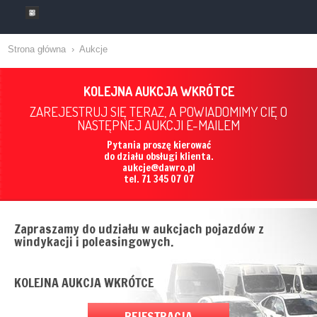
Strona główna
›
Aukcje
KOLEJNA AUKCJA WKRÓTCE
ZAREJESTRUJ SIĘ TERAZ, A POWIADOMIMY CIĘ O
NASTĘPNEJ AUKCJI E-MAILEM
Pytania proszę kierować
do działu obsługi klienta.
aukcje@dawro.pl
tel. 71 345 07 07
Zapraszamy do udziału w aukcjach pojazdów z
windykacji i poleasingowych.
KOLEJNA AUKCJA WKRÓTCE
REJESTRACJA