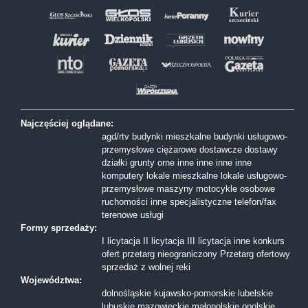
Najczęściej oglądane:
agd/rtv
budynki mieszkalne
budynki usługowo-
przemysłowe
ciężarowe
dostawcze
dostawy
działki
grunty orne
inne
inne
inne
inne
komputery
lokale mieszkalne
lokale usługowo-
przemysłowe
maszyny
motocykle
osobowe
ruchomości inne
specjalistyczne
telefon/fax
terenowe
usługi
Formy sprzedaży:
I licytacja
II licytacja
III licytacja
inne
konkurs
ofert
przetarg nieograniczony
Przetarg ofertowy
sprzedaż z wolnej reki
Województwa:
dolnośląskie
kujawsko-pomorskie
lubelskie
lubuskie
mazowieckie
małopolskie
opolskie