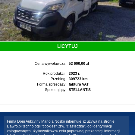
LICYTUJ
Cena wywoławcza:
52 600,00 zł
Rok produkcji:
2023 r.
Przebieg:
309723 km
Forma sprzedaży:
faktura VAT
Sprzedający:
STELLANTIS
Firma Dom Aukcyjny Mariola Nosko informuje, iż używa na stronie
Dawro.pl technologii "cookies" (tzw. "ciasteczka") do identyfikacji
zalogowanych użytkowników w celu poprawnej prezentacji informacji.