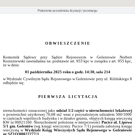
Położenie przedmiotu licytacji / przetargu
O B W I E S Z C Z E N I E
Komornik S
ądowy przy Sądzie Rejonowym w Goleniowie Norbert
Korzeniewski zawiadamia na podstawie art. 953 kpc w związku z art. 955 kpc,
że w dniu:
01 pa
ździernika 2025 roku o godz. 14:30, sala 214
w Wydziale Cywilnym S
ądu Rejonowego w Goleniowie przy ul. Kilińskiego 8
odbędzie się:
P I E R W S Z A L I C Y T A C J A
nieruchomo
ści oznaczonej jako
udzia
ł 1/2 części w nieruchomości lokalowej
o powierzchni u
żytkowej 76,68 m2 wraz z przynależnym udziałem 500/1000
w częściach wspólnych budynku i w działce gruntu, objętych księgą wieczystą
KW nr 00021160. Nieruchomość położona w miejscowości
Pucice ul. Lipowa
5/1 gm. Goleni
ów
(wg ksi
ęgi wieczystej: Pucice 7/1)
posiada za
łożoną księgę
wieczystą w
Wydziale Ksi
ąg Wieczystych Sądu Rejonowego w Goleniowie
nr SZ1O/00022277/1
.