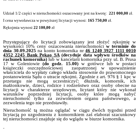
Udzia
ł 1/2 części w nieruchomości oszacowany jest na kwotę:
221 000,00
z
ł.
I cena wywoławcza w powyższej licytacji wynosi:
165 750,00
z
ł.
Rękojmia wynosi
22 100,00
z
ł
Przyst
ępujący do licytacji zobowiązany jest złożyć rękojmię w
wysokości 10% ceny oszacowania nieruchomości
w terminie do
dnia 30.09.2025
na konto komornika nr
46 1240 3927 1111 0010
4352 2245 Bank Pekao SA
(decyduje data wp
ływu środków na
rachunek komornika)
lub w kancelarii komornika przy ul. B. Prusa
17 w Goleniowie
(do godz. 15.00)
w got
ówce lub w postaci
książeczki oszczędnościowej zaopatrzonej w upoważnienie
właściciela do wypłaty całego wkładu stosownie do prawomocnego
postanowienia Sądu o utracie rękojmi. Zgodnie z art. 976 § 1 kpc w
przetargu nie mogą uczestniczyć: dłużnik, komornik, ich
małżonkowie, dzieci, rodzice i rodzeństwo oraz osoby obecne na
licytacji w charakterze urzędowym, licytant który nie wykonał
warunków poprzedniej licytacji, osoby które mogą nabyć
nieruchomość tylko za zezwoleniem organu państwowego, a
zezwolenia tego nie przedstawiły.
Nieruchomo
ść tą można oglądać w ciągu dwóch tygodni przed
licytacją po uzgodnieniu z komornikiem zaś elaborat szacunkowy
tej nieruchomości znajduje się do wglądu w biurze komornika.