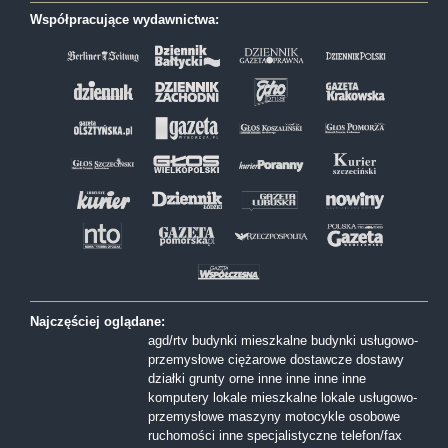
Współpracujące wydawnictwa:
Najczęściej oglądane:
agd/rtv
budynki mieszkalne
budynki usługowo-
przemysłowe
ciężarowe
dostawcze
dostawy
działki
grunty orne
inne
inne
inne
inne
komputery
lokale mieszkalne
lokale usługowo-
przemysłowe
maszyny
motocykle
osobowe
ruchomości inne
specjalistyczne
telefon/fax