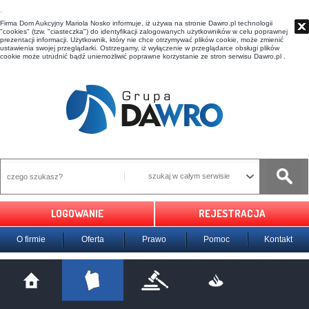
t
Firma Dom Aukcyjny Mariola Nosko informuje, iż używa na stronie Dawro.pl technologii
"cookies" (tzw. "ciasteczka") do identyfikacji zalogowanych użytkowników w celu poprawnej
prezentacji informacji. Użytkownik, który nie chce otrzymywać plików cookie, może zmienić
ustawienia swojej przeglądarki. Ostrzegamy, iż wyłączenie w przeglądarce obsługi plików
cookie może utrudnić bądź uniemożliwić poprawne korzystanie ze stron serwisu Dawro.pl .
szukaj w całym serwisie
LOGOWANIE
REJESTRACJA
O firmie
Oferta
Prawo
Pomoc
Kontakt