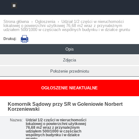
Strona główna
›
Ogloszenia
›
Udział 1/2 części w nieruchomości
lokalowej o powierzchni użytkowej 76,68 m2 wraz z przynależnym
udziałem 500/1000 w częściach wspólnych budynku i w działce gruntu
Drukuj:
Opis
Zdjęcia
Położenie przedmiotu
OGŁOSZENIE NIEAKTUALNE
Komornik Sądowy przy SR w Goleniowie Norbert
Korzeniewski
Nazwa:
Udział 1/2 części w nieruchomości
lokalowej o powierzchni użytkowej
76,68 m2 wraz z przynależnym
udziałem 500/1000 w częściach
wspólnych budynku i w działce
gruntu