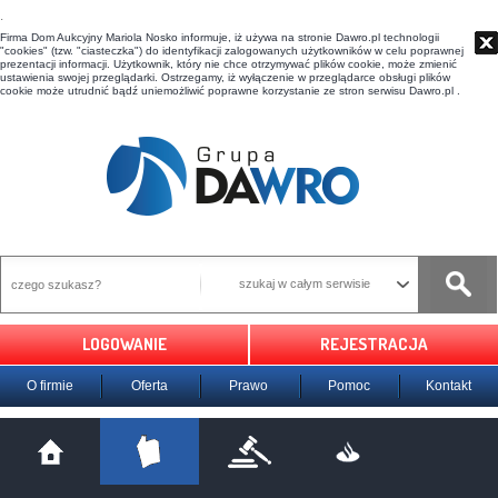
t
Firma Dom Aukcyjny Mariola Nosko informuje, iż używa na stronie Dawro.pl technologii
"cookies" (tzw. "ciasteczka") do identyfikacji zalogowanych użytkowników w celu poprawnej
prezentacji informacji. Użytkownik, który nie chce otrzymywać plików cookie, może zmienić
ustawienia swojej przeglądarki. Ostrzegamy, iż wyłączenie w przeglądarce obsługi plików
cookie może utrudnić bądź uniemożliwić poprawne korzystanie ze stron serwisu Dawro.pl .
szukaj w całym serwisie
LOGOWANIE
REJESTRACJA
O firmie
Oferta
Prawo
Pomoc
Kontakt