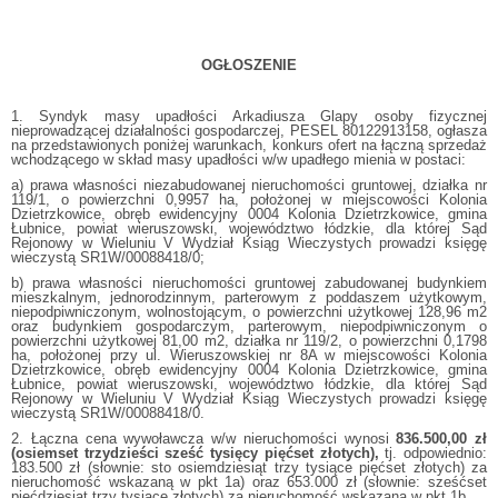
OGŁOSZENIE
1. Syndyk masy upadłości Arkadiusza Glapy osoby fizycznej
nieprowadzącej działalności gospodarczej, PESEL 80122913158, ogłasza
na przedstawionych poniżej warunkach, konkurs ofert na łączną sprzedaż
wchodzącego w skład masy upadłości w/w upadłego mienia w postaci:
a) prawa własności niezabudowanej nieruchomości gruntowej, działka nr
119/1, o powierzchni 0,9957 ha, położonej w miejscowości Kolonia
Dzietrzkowice, obręb ewidencyjny 0004 Kolonia Dzietrzkowice, gmina
Łubnice, powiat wieruszowski, województwo łódzkie, dla której Sąd
Rejonowy w Wieluniu V Wydział Ksiąg Wieczystych prowadzi księgę
wieczystą SR1W/00088418/0;
b) prawa własności nieruchomości gruntowej zabudowanej budynkiem
mieszkalnym, jednorodzinnym, parterowym z poddaszem użytkowym,
niepodpiwniczonym, wolnostojącym, o powierzchni użytkowej 128,96 m2
oraz budynkiem gospodarczym, parterowym, niepodpiwniczonym o
powierzchni użytkowej 81,00 m2, działka nr 119/2, o powierzchni 0,1798
ha, położonej przy ul. Wieruszowskiej nr 8A w miejscowości Kolonia
Dzietrzkowice, obręb ewidencyjny 0004 Kolonia Dzietrzkowice, gmina
Łubnice, powiat wieruszowski, województwo łódzkie, dla której Sąd
Rejonowy w Wieluniu V Wydział Ksiąg Wieczystych prowadzi księgę
wieczystą SR1W/00088418/0.
2. Łączna cena wywoławcza w/w nieruchomości wynosi
836.500,00 zł
(osiemset trzydzieści sześć tysięcy pięćset złotych),
tj. odpowiednio:
183.500 zł (słownie: sto osiemdziesiąt trzy tysiące pięćset złotych) za
nieruchomość wskazaną w pkt 1a) oraz 653.000 zł (słownie: sześćset
pięćdziesiąt trzy tysiące złotych) za nieruchomość wskazaną w pkt 1b.