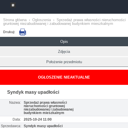
Strona główna
›
Ogloszenia
›
Sprzedaż prawa własności nieruchomości
gruntowej niezabudowanej i zabudowanej budynkiem mieszkalnym
Drukuj:
Opis
Zdjęcia
Położenie przedmiotu
OGŁOSZENIE NIEAKTUALNE
Syndyk masy upadłości
Nazwa:
Sprzedaż prawa własności
nieruchomości gruntowej
niezabudowanej i zabudowanej
budynkiem mieszkalnym
Data:
2025-10-24 11:00
Sprzedawca:
Syndyk masy upadłości