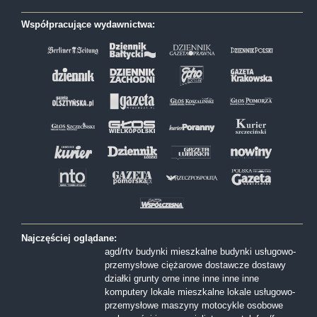
Współpracujące wydawnictwa:
Najczęściej oglądane:
agd/rtv
budynki mieszkalne
budynki usługowo-
przemysłowe
ciężarowe
dostawcze
dostawy
działki
grunty orne
inne
inne
inne
inne
komputery
lokale mieszkalne
lokale usługowo-
przemysłowe
maszyny
motocykle
osobowe