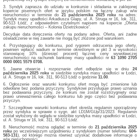
3. Syndyk zaprasza do udziału w konkursie i składania w zaklejonej
kopercie pisemnych ofert w języku polskim na łączny zakup w/w
nieruchomości w terminie do
21 października 2025 roku
na adres:
Syndyk masy upadłości Arkadiusza Glapy, ul. A. Struga nr 16, lok. 311,
90-513 Łódź, z odpowiednim czytelnym napisem na kopercie „Oferta
zakupu nieruchomości – Kolonia Dzietrzkowice”.
Decyduje data doręczenia oferty na podany adres. Oferta, ani żadne
oświadczenie w niej zawarte nie mogą być złożone pod warunkiem.
4. Przystępujący do konkursu, pod rygorem odrzucenia jego oferty,
powinien wpłacić wadium w terminie określonym w pkt 3 w wysokości
stanowiącej 10% (dziesięć procent) łącznej ceny wywoławczej
nieruchomości na rachunek bankowy masy upadłości nr
63 1090 2705
0000 0001 5579 0708.
5. Jawne otwarcie i rozpoznanie ofert odbędzie się w dniu
24
października 2025 roku
w siedzibie syndyka masy upadłości w Łodzi,
ul. A. Struga nr 16, lok. 311, 90-513 Łódź o godzinie
11.00
.
6. Ogłoszenie oraz warunki konkursu ofert mogą być zmienione lub
odwołane bez podania przyczyny. Syndykowi przysługuje prawo uznania
bez podawania przyczyny, że konkurs nie został rozstrzygnięty oraz
prawo unieważnienia całego konkursu lub jego części bez podawania
przyczyn.
7. Szczegółowe warunki konkursu ofert określa regulamin sporządzony
przez syndyka w sprawie o sygn. akt LD1M/GUp/31/2023. Regulamin
został wyłożony do wglądu w siedzibie syndyka masy upadłości w Łodzi,
ul. A. Struga nr 16, lok. 311, 90-513 Łódź.
8. Nieruchomość można oglądać w terminie do
21 października 2025
roku
po wcześniejszym uzgodnieniu z syndykiem (numer telefonu:
604-
583-131
), od którego można również uzyskać dodatkowe informacje o
w/w nieruchomości.