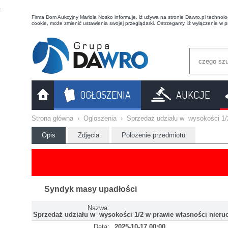
t
Firma Dom Aukcyjny Mariola Nosko informuje, iż używa na stronie Dawro.pl technologi
cookie, może zmienić ustawienia swojej przeglądarki. Ostrzegamy, iż wyłączenie w 
OGŁOSZENIA
AUKCJE
Strona główna
›
Ogloszenia
›
Sprzedaż udziału w wysokości 1/
Opis
Zdjęcia
Położenie przedmiotu
Syndyk masy upadłości
Nazwa:
Sprzedaż udziału w wysokości 1/2 w prawie własności nier
Data:
2025-10-17 00:00