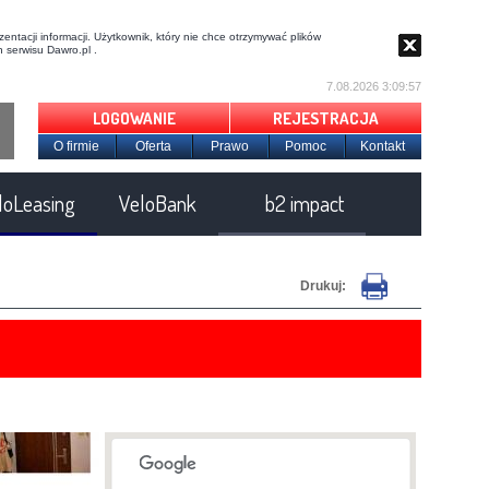
entacji informacji. Użytkownik, który nie chce otrzymywać plików
 serwisu Dawro.pl .
7.08.2026 3:09:57
LOGOWANIE
REJESTRACJA
O firmie
Oferta
Prawo
Pomoc
Kontakt
loLeasing
VeloBank
b2 impact
Drukuj: