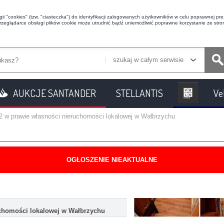
i "cookies" (tzw. "ciasteczka") do identyfikacji zalogowanych użytkowników w celu poprawnej prez
przeglądarce obsługi plików cookie może utrudnić bądź uniemożliwić poprawne korzystanie ze stron
szukaj w całym serwisie
AUKCJE SANTANDER
STELLANTIS
Ve
2 w prawie własności nieruchomości lokalowej w Wałbrzychu
OGŁOSZENIE NIEAKTUALNE
uchomości lokalowej w Wałbrzychu