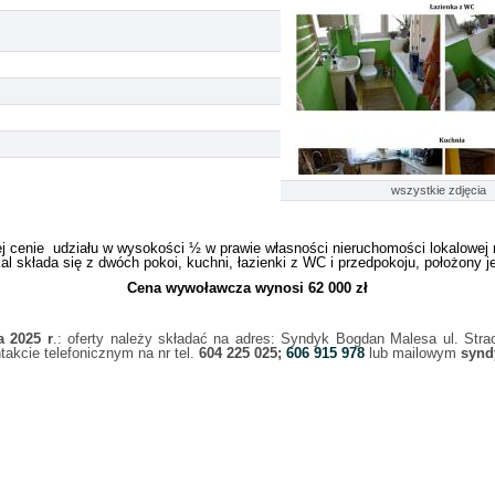
wszystkie zdjęcia
j cenie udziału w wysokości ½ w prawie własności nieruchomości lokalowej 
 składa się z dwóch pokoi, kuchni, łazienki z WC i przedpokoju, położony 
Cena wywoławcza wynosi 62 000 zł
a 2025 r
.: oferty należy składać na adres: Syndyk Bogdan Malesa ul. Str
akcie telefonicznym na nr tel.
604 225 025;
606 915 978
lub mailowym
synd