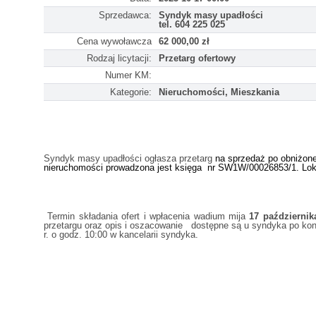
Sprzedawca:
Syndyk masy upadłości
tel. 604 225 025
Cena wywoławcza
62 000,00 zł
Rodzaj licytacji:
Przetarg ofertowy
Numer KM:
Kategorie:
Nieruchomości, Mieszkania
Syndyk masy upadłości ogłasza przetarg
na sprzedaż po obniżone
nieruchomości prowadzona jest księga nr SW1W/00026853/1. Lokal
Termin składania ofert i wpłacenia wadium mija
17 październik
przetargu oraz opis i oszacowanie dostępne są u syndyka po kont
r. o godz. 10:00 w kancelarii syndyka.