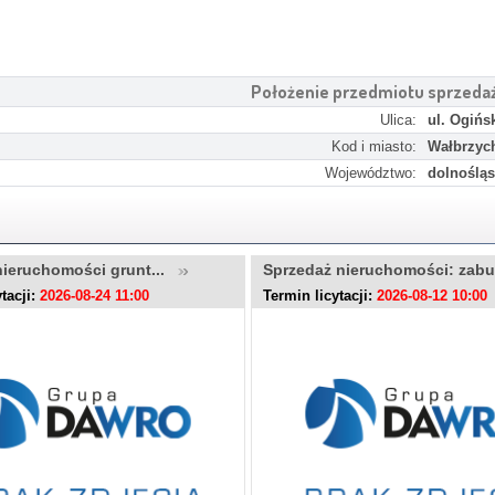
Położenie przedmiotu sprzeda
Ulica:
ul. Ogińs
Kod i miasto:
Wałbrzyc
Województwo:
dolnośląs
nieruchomości grunt...
Sprzedaż nieruchomości: zab
tacji:
2026-08-24 11:00
Termin licytacji:
2026-08-12 10:00