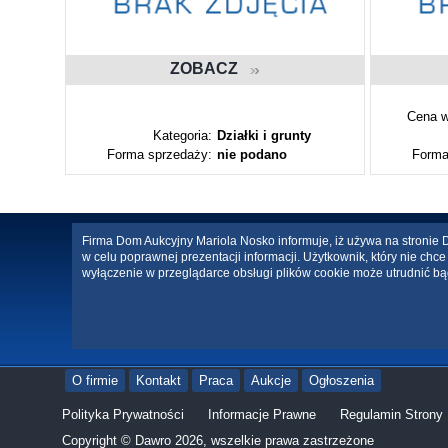
ZOBACZ
Cena w
ty
Kategoria:
Działki i grunty
Forma sprzedaży:
nie podano
Forma
Firma Dom Aukcyjny Mariola Nosko informuje, iż używa na stronie Da
w celu poprawnej prezentacji informacji. Użytkownik, który nie ch
wyłączenie w przeglądarce obsługi plików cookie może utrudnić bą
O firmie
Kontakt
Praca
Aukcje
Ogłoszenia
Polityka Prywatności
Informacje Prawne
Regulamin Strony
Copyright © Dawro 2026, wszelkie prawa zastrzeżone