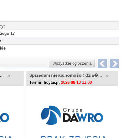
ży:
kiego 17
h
kie
Wszystkie ogłoszenia
u...
Sprzedam nieruchomości: dzia�...
Sprzed
Termin licytacji:
2026-08-13 13:00
Termin l