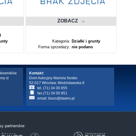
ZOBACZ
ł
runty
Kategoria:
Działki i grunty
o
Forma sprzedaży:
nie podano
Fo
ytkowników
Kontakt:
amy iż
Dom Aukcyjny Mariola Nosko
52-017 Wrocław, Wodzisławska 8
tel. (71) 34 00 855
fax (71) 34 00 851
email:
biuro@dawro.pl
sy partnerskie: