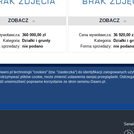
ZOBACZ
ZOBACZ
ywoławcza:
360 000,00 zł
Cena wywoławcza:
36 920,00 z
Kategoria:
Działki i grunty
Kategoria:
Działki i g
 sprzedaży:
nie podano
Forma sprzedaży:
nie podan
wro.pl technologii "cookies" (tzw. "ciasteczka") do identyfikacji zalogowanych uż
ce otrzymywać plików cookie, może zmienić ustawienia swojej przeglądarki. Ostrzeg
dź uniemożliwić poprawne korzystanie ze stron serwisu Dawro.pl .
Serwi